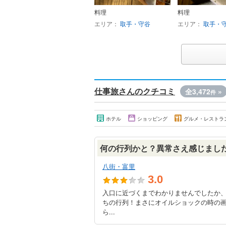
料理
料理
エリア：
取手・守谷
エリア：
取手・
仕事旅さんのクチコミ
全3,472
»
件
ホテル
ショッピング
グルメ・レストラ
何の行列かと？異常さえ感じまし
八街・富里
3.0
入口に近づくまでわかりませんでしたか
ちの行列！まさにオイルショックの時の画
ら...