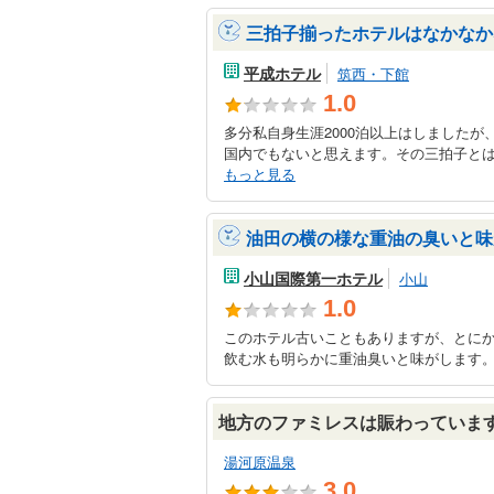
三拍子揃ったホテルはなかなか
平成ホテル
筑西・下館
1.0
多分私自身生涯2000泊以上はしました
国内でもないと思えます。その三拍子とは1
もっと見る
油田の横の様な重油の臭いと味
小山国際第一ホテル
小山
1.0
このホテル古いこともありますが、とに
飲む水も明らかに重油臭いと味がします。
地方のファミレスは賑わっていま
湯河原温泉
3.0