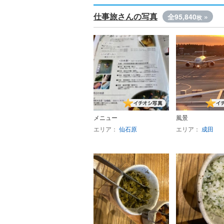
仕事旅さんの写真
全95,840
»
枚
メニュー
風景
エリア：
仙石原
エリア：
成田