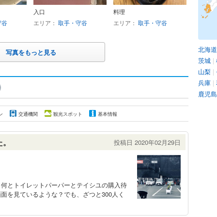
入口
料理
守谷
エリア：
取手・守谷
エリア：
取手・守谷
北海道
写真をもっと見る
茨城
|
山梨
|
兵庫
|
鹿児島
ン
交通機関
観光スポット
基本情報
た。
投稿日 2020年02月29日
、何とトイレットパーパーとテイシユの購入待
面を見ているような？でも、ざつと300人く