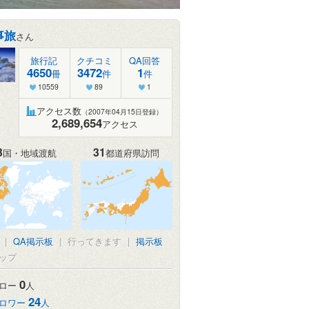
事旅
さん
旅行記
クチコミ
QA回答
4650
3472
1
冊
件
件
10559
89
1
アクセス数
（2007年04月15日登録）
2,689,654
アクセス
3
31
国・地域渡航
都道府県訪問
|
QA掲示板
|
行ってきます
|
掲示板
ップ
0
ロー
人
24
ロワー
人