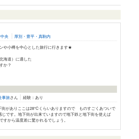
寒中央
厚別・豊平・真駒内
ンや小樽を中心とした旅行に行きます★
北海道）に適した
すか？
仕事旅
さん
経験：あり
下街がありここは28℃くらいありますので ものすごくあついで
う感じです。地下街が出来ていますので地下鉄と地下街を使えば
ですから温度差に驚かれるでしょう。