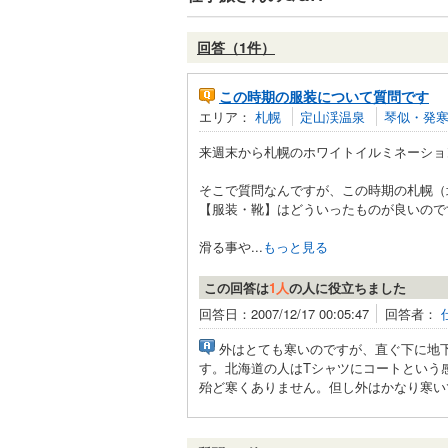
回答（1件）
この時期の服装について質問です
エリア：
札幌
定山渓温泉
琴似・発
来週末から札幌のホワイトイルミネーショ
そこで質問なんですが、この時期の札幌（
【服装・靴】はどういったものが良いので
滑る事や...
もっと見る
この回答は
1人
の人に役立ちました
回答日：2007/12/17 00:05:47
回答者：
外はとても寒いのですが、直ぐ下に地
す。北海道の人はTシャツにコートとい
殆ど寒くありません。但し外はかなり寒い