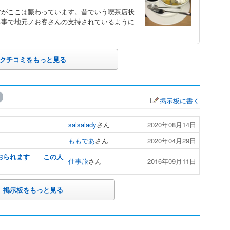
すがここは賑わっています。昔でいう喫茶店状
る事で地元ノお客さんの支持されているように
クチコミをもっと見る
掲示板に書く
salsalady
さん
2020年08月14日
ももであ
さん
2020年04月29日
がおられます この人
仕事旅
さん
2016年09月11日
掲示板をもっと見る