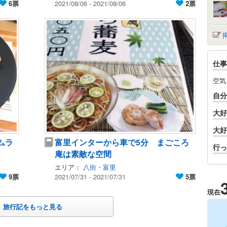
6票
2021/08/06 - 2021/08/06
2票
仕事
空気
自分
大好
大好
ムラ
富里インターから車で5分 まごころ
行っ
庵は素敵な空間
エリア：
八街・富里
9票
2021/07/31 - 2021/07/31
5票
現在
旅行記をもっと見る