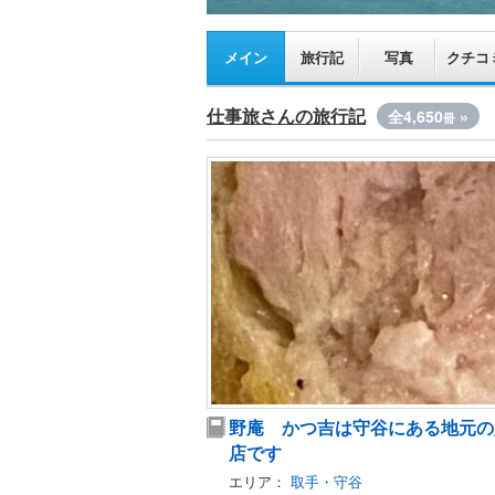
メイン
旅行記
写真
クチコ
仕事旅さんの旅行記
全4,650
»
冊
野庵 かつ吉は守谷にある地元の
店です
エリア：
取手・守谷