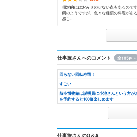
相対的にはおみせの少ない点もあるので
態のようですが、色々な種類の料理があ
感じ...
仕事旅さんへのコメント
全105
»
件
回らない回転寿司！
すごい
航空博物館は説明員に小池さんという方
を予約すると100倍楽しめます
仕事旅さんのQ＆A