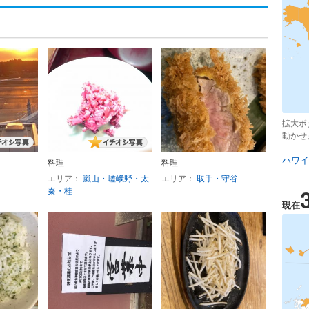
拡大ボ
動かせ
ハワイ
料理
料理
エリア：
嵐山・嵯峨野・太
エリア：
取手・守谷
秦・桂
現在