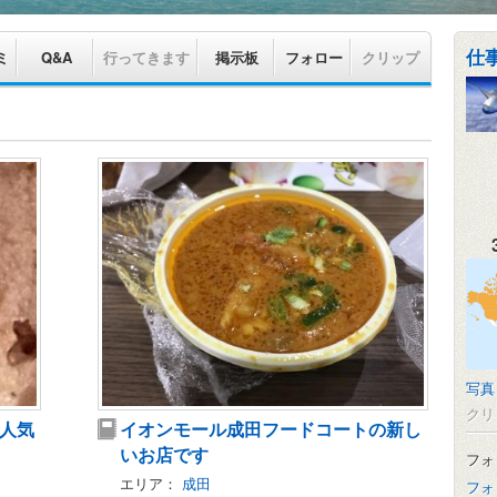
仕
ミ
Q&A
行ってきます
掲示板
フォロー
クリップ
写真
クリ
人気
イオンモール成田フードコートの新し
いお店です
フォ
エリア：
成田
フォ