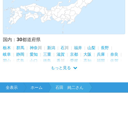
30
国内：
都道府県
栃木
群馬
神奈川
新潟
石川
福井
山梨
長野
岐阜
静岡
愛知
三重
滋賀
京都
大阪
兵庫
奈良
岡山
広島
山口
徳島
香川
愛媛
高知
福岡
佐賀
長崎
熊本
大分
鹿児島
もっと見る
全表示
ホーム
石田 純二さん