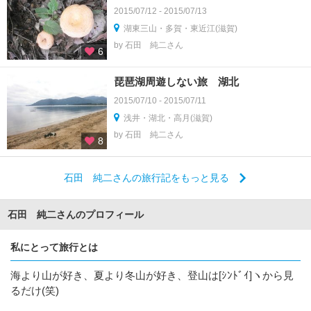
2015/07/12 - 2015/07/13
湖東三山・多賀・東近江(滋賀)
by 石田 純二さん
6
琵琶湖周遊しない旅 湖北
2015/07/10 - 2015/07/11
浅井・湖北・高月(滋賀)
by 石田 純二さん
8
石田 純二さんの旅行記をもっと見る
石田 純二さんのプロフィール
私にとって旅行とは
海より山が好き、夏より冬山が好き、登山は[ｼﾝﾄﾞｲ]ヽから見
るだけ(笑)