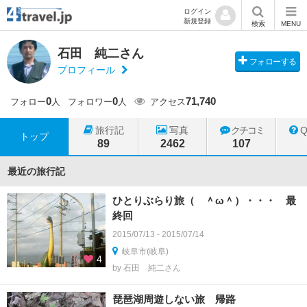
ログイン
新規登録
検索
MENU
石田 純二さん
フォローする
プロフィール
0
0
71,740
フォロー
人
フォロワー
人
アクセス
旅行記
写真
クチコミ
トップ
89
2462
107
最近の旅行記
ひとりぶらり旅（ ＾ω＾）・・・ 最
終回
2015/07/13 - 2015/07/14
岐阜市(岐阜)
4
by 石田 純二さん
琵琶湖周遊しない旅 帰路