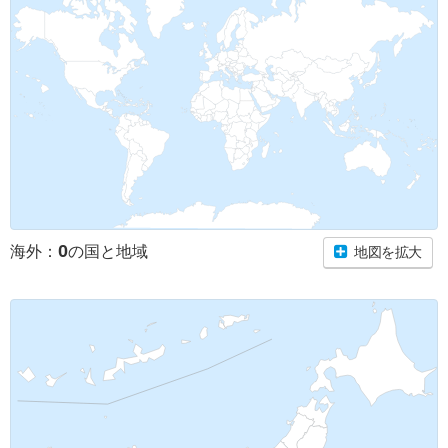
0
海外：
の国と地域
地図を拡大