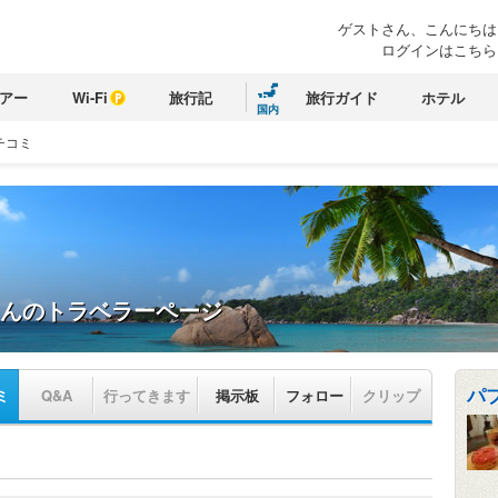
ゲストさん、こんにちは
ログインはこちら
アー
Wi-Fi
旅行記
旅行ガイド
ホテル
国内
チコミ
んのトラベラーページ
パ
ミ
Q&A
行ってきます
掲示板
フォロー
クリップ