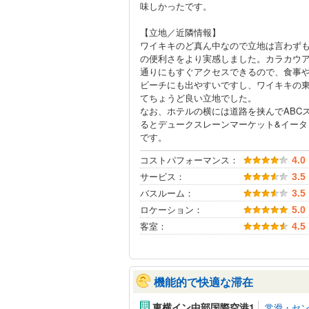
味しかったです。
【立地／近隣情報】
ワイキキのど真ん中なので立地は言わず
の便利さをより実感しました。カラカウ
通りにもすぐアクセスできるので、食事
ビーチにも出やすいですし、ワイキキの
てちょうど良い立地でした。
なお、ホテルの横には道路を挟んでABC
るとデュークスレーンマーケット&イータ
です。
コストパフォーマンス：
4.0
サービス：
3.5
バスルーム：
3.5
ロケーション：
5.0
客室：
4.5
機能的で快適な滞在
東横イン中部国際空港1
常滑・セ