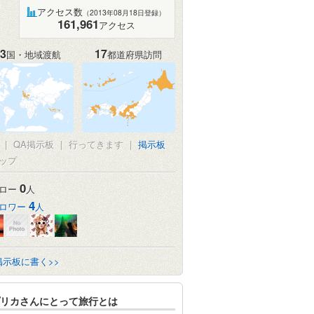
アクセス数
（2013年08月18日登録）
161,961
アクセス
3
17
国・地域渡航
都道府県訪問
|
QA掲示板
|
行ってきます
|
掲示板
ップ
0
ロー
人
4
ロワー
人
掲示板に書く>>
リカさんにとって旅行とは