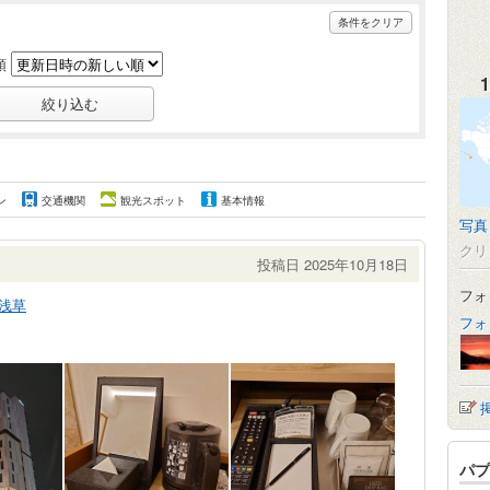
条件をクリア
順
1
ン
交通機関
観光スポット
基本情報
写真
クリ
投稿日 2025年10月18日
フォ
浅草
フォ
パプ