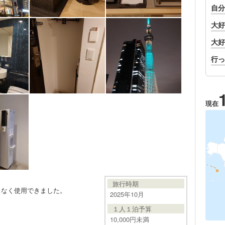
自分
大好
大好
行っ
現在
旅行時期
スなく使用できました。
2025年10月
１人１泊予算
10,000円未満