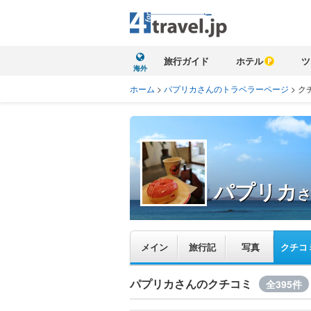
旅行ガイド
ホテル
ツ
海外
ホーム
>
パプリカさんのトラベラーページ
>
ク
パプリカ
さ
メイン
旅行記
写真
クチコ
パプリカさんのクチコミ
全395件