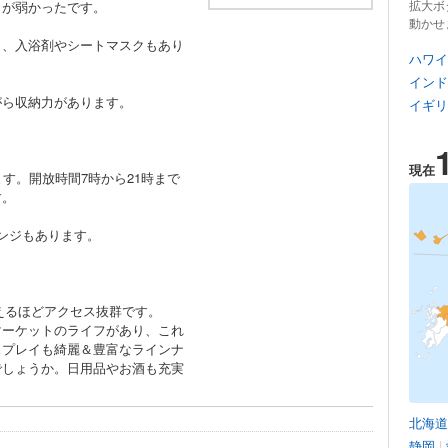
拡大ボ
しが弱かったです。
動かせ
き、入浴剤やシートマスクもあり
ハワイ
インド
がら収納力があります。
イギリ
現在
す。開放時間7時から21時まで
す。
ンジもあります。
えるほどアクセス抜群です。
マーケットのライフがあり、これ
スプレイも綺麗＆豊富なラインナ
でしょうか。日用品やお酒も充実
北海道
静岡
|