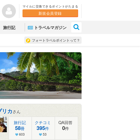
マイルに交換できるポイントがたまる
新規会員登録
×
旅行記
トラベルマガジン
フォートラベルポイントって？
プリカ
さん
旅行記
クチコミ
QA回答
58
395
0
冊
件
件
603
53