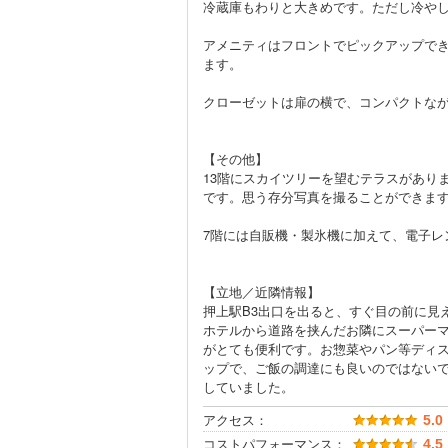
冷蔵庫もわりと大きめです。ただし冷や
アメニティはフロントでピックアップで
ます。
クローゼットは扉の横で、コンパクトな
【その他】
13階にスカイツリーを望むテラスがありま
です。思う存分写真を撮ることができま
7階には自販機・製氷機に加えて、電子レ
【立地／近隣情報】
押上駅B3出口を出ると、すぐ目の前に見
ホテルから道路を挟んだお隣にスーパー
がとても便利です。お惣菜やパン等ディ
ップで、ご飯の調達にも良いのではない
していました。
アクセス：
5.0
コストパフォーマンス：
4.5