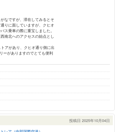
もがなですが、滞在してみるとそ
ア通りに面していますが、クヒオ
やバス乗車の際に重宝しました。
東西南北へのアクセスの始点とし
ストアがあり、クヒオ通り側に出
リーがありますのでとても便利
投稿日 2025年10月04日
ントレア（中部国際空港）