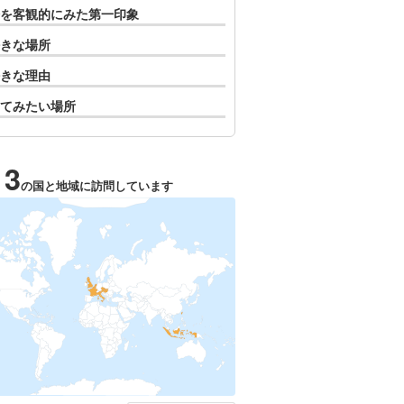
を客観的にみた第一印象
きな場所
きな理由
てみたい場所
13
の国と地域に訪問しています