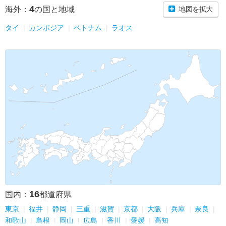
4
海外：
の国と地域
地図を拡大
タイ
カンボジア
ベトナム
ラオス
16
国内：
都道府県
東京
福井
静岡
三重
滋賀
京都
大阪
兵庫
奈良
和歌山
島根
岡山
広島
香川
愛媛
高知