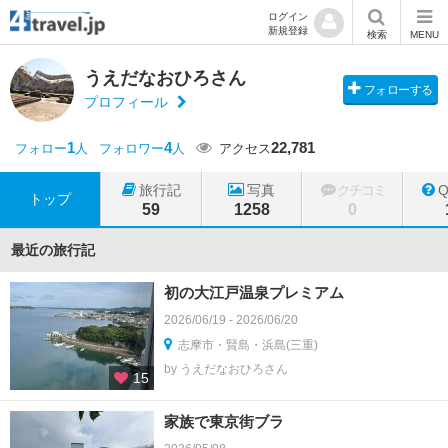
ログイン
新規登録
検索
MENU
うえだなおひろさん
フォローする
プロフィール
1
4
22,781
フォロー
人
フォロワー
人
アクセス
旅行記
写真
クチコミ
トップ
59
1258
0
最近の旅行記
初の大江戸温泉プレミアム
2026/06/19 - 2026/06/20
志摩市・賢島・浜島(三重)
by うえだなおひろさん
15
家族で東京街ブラ