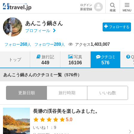
ログイン
新規登録
検索
MENU
あんこう鍋さん
フォローする
プロフィール
268
289
1,403,007
フォロー
人
フォロワー
人
アクセス
旅行記
写真
クチコミ
トップ
449
16106
576
あんこう鍋さんのクチコミ一覧（576件）
更新日順
旅行時期
いいね数
長瀞の渓谷美を楽しみました。
5.0
いいね！：9