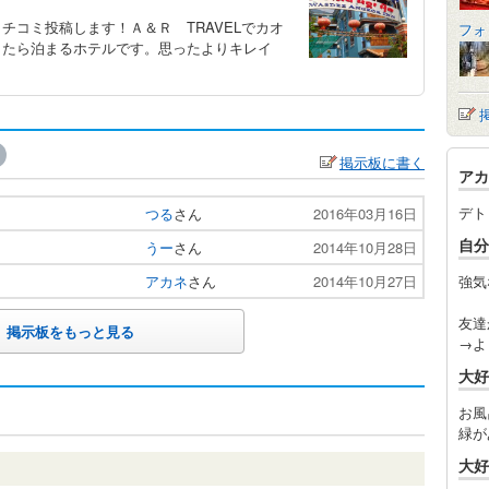
チコミ投稿します！Ａ＆Ｒ TRAVELでカオ
フォ
したら泊まるホテルです。思ったよりキレイ
掲示板に書く
アカ
デト
つる
さん
2016年03月16日
自分
うー
さん
2014年10月28日
アカネ
さん
2014年10月27日
強気
友達
掲示板をもっと見る
→よ
大好
お風
緑が
大好