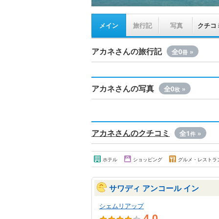
メイン
旅行記
写真
クチコ
アカネさんの旅行記
全0
»
冊
アカネさんの写真
全0
»
枚
アカネさんのクチコミ
全1
»
件
ホテル
ショッピング
グルメ・レストラ
サワディ アンコール イン
シェムリアップ
4.0