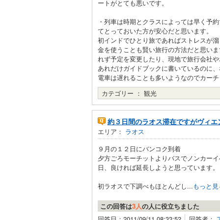
ートがとても悪いです。
・列車は時期とクラスによっては早く予約
てとっておいた方が安心だと思います。
初インドでひとり旅であればストレスが溜
金を使うことも賢い旅行の方法だと思いま
れず予定を変更したり、現地で旅行会社や
あれだけガイドブックに書いているのに、
電車は遅れることも多いようなのでカーチ
カテゴリー ：
観光
約３日間のラオス滞在ですがヴィエ
エリア：
ラオス
９月の１２日にバンコク到着
夕方ごろモーチットよりバスでノンカーイ
日、良ければ延長しようと思っています。
初ラオスで下調べもほとんどし...
もっと見
この回答は
3人
の人に役立ちました
回答日：2011/09/11 08:33:52
回答者：