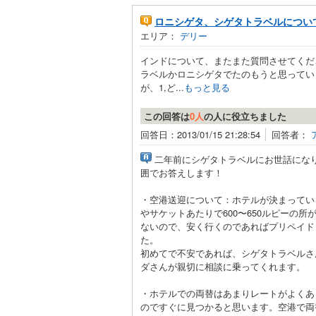
ロニシゲタ、シゲタトラベルについ
エリア：
デリー
インドについて、またまた質問させてくだ
ラベルかロニシゲタでたのもうと思ってい
が、1,ど...
もっと見る
この回答は
0人
の人に役立ちました
回答日：2013/01/15 21:28:54
回答者：
二年前にシゲタトラベルにお世話にな
囲でお答えします！
・空港送迎について：ホテルが決まってい
やサケットあたりで600〜650ルピーの
ないので、安く行くのであればプリペイド
た。
初めてで不安であれば、シゲタトラベルさ
ダさんが親切に相談に乗ってくれます。
・ホテルでの両替はあまりレートがよくあ
のですぐに見つかると思います。空港で両