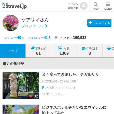
ログイン
新規登録
検索
MENU
ケアリィさん
フォローする
プロフィール
40
41
160,932
フォロー
人
フォロワー
人
アクセス
旅行記
写真
クチコミ
トップ
81
1369
8
最近の旅行記
又々戻ってきました、テガルサリ
2022/10/01 - 2022/10/08
バリ島(インドネシア)
by ケアリィさん
32
ビジネスホテルみたいなエヴィテルに
泊まってみた