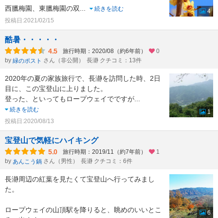
西臘梅園、東臘梅園の双
...
続きを読む
4
投稿日:2021/02/15
酷暑・・・・・
4.5
旅行時期：2020/08（約6年前）
0
by
さん（非公開）
長瀞 クチコミ：13件
緑のポスト
2020年の夏の家族旅行で、長瀞を訪問した時、2日
目に、この宝登山に上りました。
登った、といってもロープウェイでですが
...
続きを読む
1
投稿日:2020/08/13
宝登山で気軽にハイキング
5.0
旅行時期：2019/11（約7年前）
1
by
さん（男性）
長瀞 クチコミ：6件
あんこう鍋
長瀞周辺の紅葉を見たくて宝登山へ行ってみまし
た。
ロープウェイの山頂駅を降りると、眺めのいいとこ
6