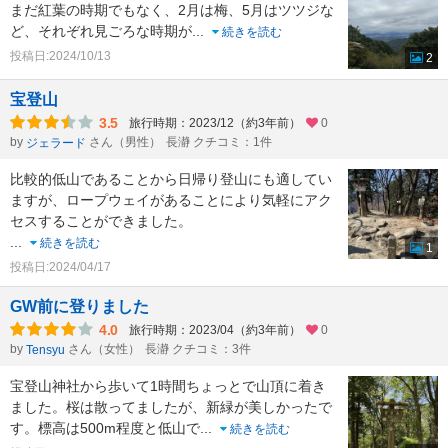
まだ紅葉の時期でもなく、2月は梅、5月はツツジな
ど、それぞれ見ごろな時期が
...
続きを読む
投稿日:2024/10/13
2
宝登山
3.5
旅行時期：2023/12（約3年前）
0
by
さん（男性）
長瀞 クチコミ：1件
ジェラード
比較的低山であることから日帰り登山にも適してい
ますが、ロープウェイがあることにより気軽にアク
セスすることができました。
...
続きを読む
1
投稿日:2024/04/17
GW前に登りました
4.0
旅行時期：2023/04（約3年前）
0
by
さん（女性）
長瀞 クチコミ：3件
Tensyu
宝登山神社から歩いて1時間ちょっとで山頂に着き
ました。桜は散ってましたが、新緑が美しかったで
す。標高は500m程度と低山で
...
続きを読む