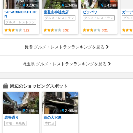
0.23km
1.34km
1.41km
SUSABINO KITCHE
宝登山神社売店
ビラパワ
ガーデ
N
グルメ・レストラン
グルメ・レストラン
グルメ
グルメ・レストラン
3.22
3.32
3.21
長瀞 グルメ・レストランランキングを見る
埼玉県 グルメ・レストランランキングを見る
周辺のショッピングスポット
2.46km
2.46km
岩畳通り
豆の大沢屋
市場・商店街
専門店