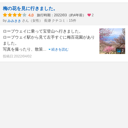
梅の花を見に行きました。
4.0
旅行時期：2022/03（約4年前）
2
by
さん（女性）
長瀞 クチコミ：15件
みみきき
ロープウェイに乗って宝登山へ行きました。
ロープウェイ駅から見て左手すぐに梅百花園があり
ました。
写真を撮ったり、散策
...
続きを読む
2
投稿日:2022/04/02