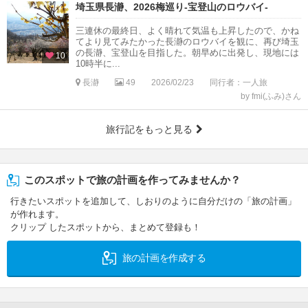
埼玉県長瀞、2026梅巡り-宝登山のロウバイ-
三連休の最終日、よく晴れて気温も上昇したので、かね
てより見てみたかった長瀞のロウバイを観に、再び埼玉
の長瀞、宝登山を目指した。朝早めに出発し、現地には
10
10時半に...
長瀞
49
2026/02/23
同行者：一人旅
by fmi(ふみ)さん
旅行記をもっと見る
このスポットで旅の計画を作ってみませんか？
行きたいスポットを追加して、しおりのように自分だけの「旅の計画」
が作れます。
クリップ したスポットから、まとめて登録も！
旅の計画を作成する