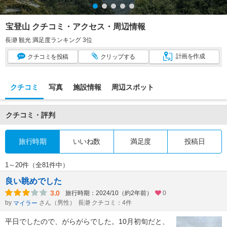
宝登山 クチコミ・アクセス・周辺情報
長瀞 観光 満足度ランキング 3位
計画
を作成
クチコミ
を投稿
クリップ
する
クチコミ
写真
施設情報
周辺スポット
クチコミ・評判
旅行時期
いいね数
満足度
投稿日
1～20件（全81件中）
良い眺めでした
3.0
旅行時期：2024/10（約2年前）
0
by
さん（男性）
長瀞 クチコミ：4件
マイラー
平日でしたので、がらがらでした。10月初旬だと、