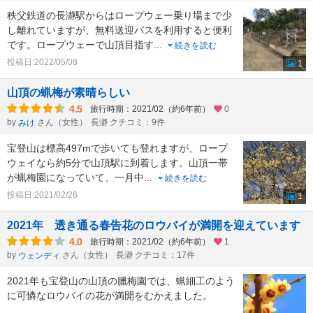
秩父鉄道の長瀞駅からはロープウェー乗り場まで少
し離れていますが、無料送迎バスを利用すると便利
です。ロープウェーで山頂目指す
...
続きを読む
投稿日:2022/05/08
1
山頂の蝋梅が素晴らしい
4.5
旅行時期：2021/02（約6年前）
0
by
さん（女性）
長瀞 クチコミ：9件
みけ
宝登山は標高497mで歩いても登れますが、ロープ
ウェイなら約5分で山頂駅に到着します。山頂一帯
が蝋梅園になっていて、一月中
...
続きを読む
投稿日:2021/02/26
1
2021年 透き通る春告花のロウバイが満開を迎えています
4.0
旅行時期：2021/02（約6年前）
1
by
さん（女性）
長瀞 クチコミ：17件
ウェンディ
2021年も宝登山の山頂の臘梅園では、蝋細工のよう
に可憐なロウバイの花が満開をむかえました。