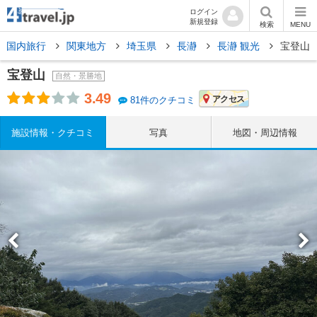
ログイン
新規登録
検索
MENU
国内旅行
関東地方
埼玉県
長瀞
長瀞 観光
宝登山
宝登山
自然・景勝地
3.49
アクセス
81件のクチコミ
施設情報・クチコミ
写真
地図・周辺情報