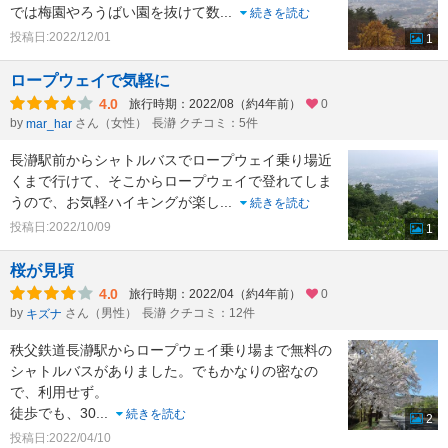
では梅園やろうばい園を抜けて数
...
続きを読む
投稿日:2022/12/01
1
ロープウェイで気軽に
4.0
旅行時期：2022/08（約4年前）
0
by
さん（女性）
長瀞 クチコミ：5件
mar_har
長瀞駅前からシャトルバスでロープウェイ乗り場近
くまで行けて、そこからロープウェイで登れてしま
うので、お気軽ハイキングが楽し
...
続きを読む
投稿日:2022/10/09
1
桜が見頃
4.0
旅行時期：2022/04（約4年前）
0
by
さん（男性）
長瀞 クチコミ：12件
キズナ
秩父鉄道長瀞駅からロープウェイ乗り場まで無料の
シャトルバスがありました。でもかなりの密なの
で、利用せず。
徒歩でも、30
...
続きを読む
2
投稿日:2022/04/10