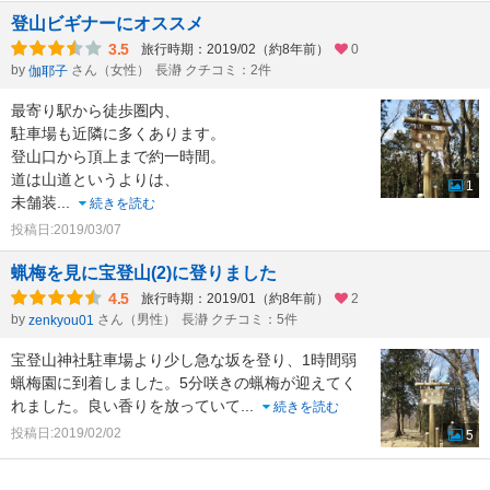
登山ビギナーにオススメ
3.5
旅行時期：2019/02（約8年前）
0
by
さん（女性）
長瀞 クチコミ：2件
伽耶子
最寄り駅から徒歩圏内、
駐車場も近隣に多くあります。
登山口から頂上まで約一時間。
道は山道というよりは、
1
未舗装
...
続きを読む
投稿日:2019/03/07
蝋梅を見に宝登山(2)に登りました
4.5
旅行時期：2019/01（約8年前）
2
by
さん（男性）
長瀞 クチコミ：5件
zenkyou01
宝登山神社駐車場より少し急な坂を登り、1時間弱
蝋梅園に到着しました。5分咲きの蝋梅が迎えてく
れました。良い香りを放っていて
...
続きを読む
投稿日:2019/02/02
5