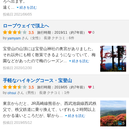
ろへ出ます。
遠く
...
続きを読む
投稿日:2021/06/05
ロープウェイで頂上へ
3.5
旅行時期：2019/11（約7年前）
0
by
さん（女性）
長瀞 クチコミ：6件
yamyam
宝登山の山頂には宝登山神社の奥宮がありました。
それ以外にも軽く散策できるようになっていて、梅
園などがあったので梅のシーズン
...
続きを読む
投稿日:2020/12/30
1
手軽なハイキングコース・宝登山
3.5
旅行時期：2019/05（約7年前）
1
by
さん（男性）
長瀞 クチコミ：1件
ohsui
東京からだと、JR高崎線熊谷か、西武池袋線西武秩
父で、秩父鉄道に乗り換えて、いずれも２時間以上
かかる遠いところだが、駅から
...
続きを読む
投稿日:2019/05/12
5