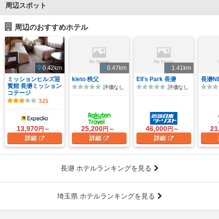
周辺スポット
周辺のおすすめホテル
0.42km
0.47km
1.41km
ミッションヒルズ迎
kieto 秩父
Ell's Park 長瀞
長瀞NE
賓館 長瀞ミッション
評価なし
評価なし
コテージ
3.21
13,970
25,200
46,000
21
円～
円～
円～
詳細
詳細
詳細
長瀞 ホテルランキングを見る
埼玉県 ホテルランキングを見る