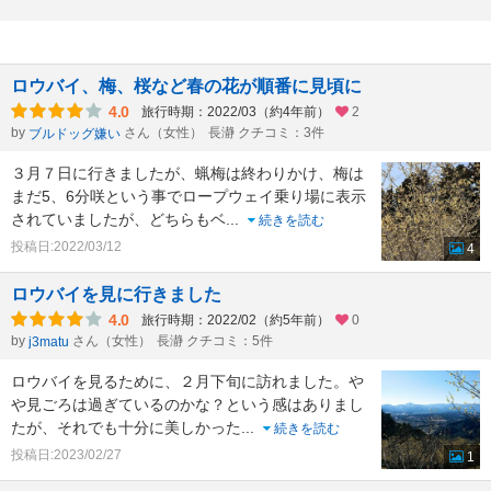
ロウバイ、梅、桜など春の花が順番に見頃に
4.0
旅行時期：2022/03（約4年前）
2
by
さん（女性）
長瀞 クチコミ：3件
ブルドッグ嫌い
３月７日に行きましたが、蝋梅は終わりかけ、梅は
まだ5、6分咲という事でロープウェイ乗り場に表示
されていましたが、どちらもベ
...
続きを読む
投稿日:2022/03/12
4
ロウバイを見に行きました
4.0
旅行時期：2022/02（約5年前）
0
by
さん（女性）
長瀞 クチコミ：5件
j3matu
ロウバイを見るために、２月下旬に訪れました。や
や見ごろは過ぎているのかな？という感はありまし
たが、それでも十分に美しかった
...
続きを読む
投稿日:2023/02/27
1