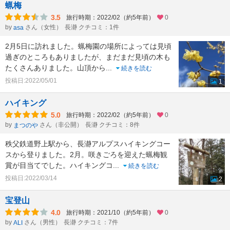
蝋梅
3.5
旅行時期：2022/02（約5年前）
0
by
さん（女性）
長瀞 クチコミ：1件
asa
2月5日に訪れました。蝋梅園の場所によっては見頃
過ぎのところもありましたが、まだまだ見頃の木も
たくさんありました。山頂から
...
続きを読む
投稿日:2022/05/01
1
ハイキング
5.0
旅行時期：2022/02（約5年前）
0
by
さん（非公開）
長瀞 クチコミ：8件
まつのや
秩父鉄道野上駅から、長瀞アルプスハイキングコー
スから登りました。2月。咲きごろを迎えた蝋梅観
賞が目当てでした。ハイキングコ
...
続きを読む
投稿日:2022/03/14
2
宝登山
4.0
旅行時期：2021/10（約5年前）
0
by
さん（男性）
長瀞 クチコミ：7件
ALI