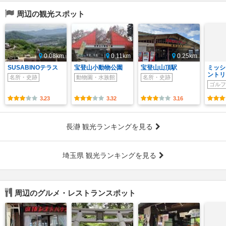
周辺の観光スポット
0.08km
0.11km
0.25km
SUSABINOテラス
宝登山小動物公園
宝登山山頂駅
ミッシ
ントリ
名所・史跡
動物園・水族館
名所・史跡
ゴルフ
3.23
3.32
3.16
長瀞 観光ランキングを見る
埼玉県 観光ランキングを見る
周辺のグルメ・レストランスポット