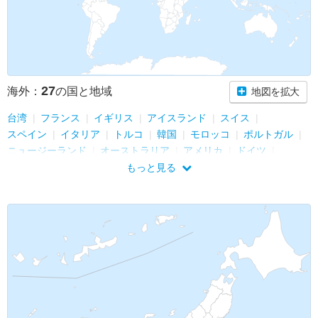
27
海外：
の国と地域
地図を拡大
台湾
フランス
イギリス
アイスランド
スイス
スペイン
イタリア
トルコ
韓国
モロッコ
ポルトガル
ニュージーランド
オーストラリア
アメリカ
ドイツ
ボリビア
ロシア
ペルー
チェコ
ハンガリー
オランダ
もっと見る
ベルギー
カタール
アラブ首長国連邦
メキシコ
中国
タイ