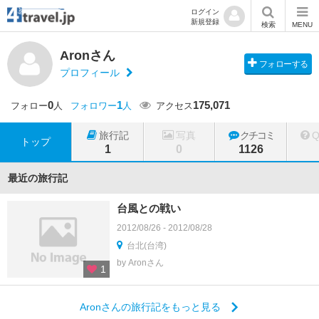
ログイン
新規登録
検索
MENU
Aronさん
フォローする
プロフィール
0
1
175,071
フォロー
人
フォロワー
人
アクセス
旅行記
写真
クチコミ
トップ
1
0
1126
最近の旅行記
台風との戦い
2012/08/26 - 2012/08/28
台北(台湾)
by Aronさん
1
Aronさんの旅行記をもっと見る