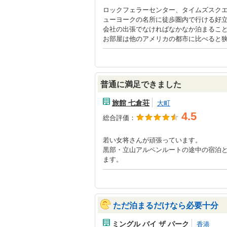
ロックフェラーセンター、タイムズスク
ューヨークの名所に徒歩圏内で行ける好
会社の出張でなければなかなか泊まるこ
お部屋は他のアメリカの都市に比べると
普通に満足できました
旅館 七倉荘
大町
4.5
総合評価：
若い女将さんが頑張っています。
黒部・立山アルペンルートの途中の宿泊
ます。
ただ泊まるだけなら必要十分
ミングル バイ ザ パーク
香港