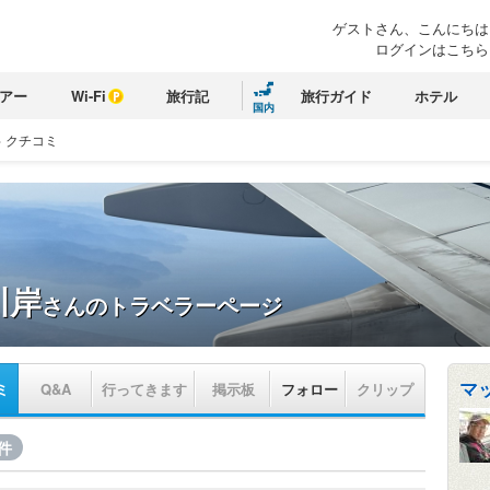
ゲストさん、こんにちは
ログインはこちら
アー
Wi-Fi
旅行記
旅行ガイド
ホテル
国内
>
クチコミ
川岸
さんのトラベラーページ
マ
ミ
Q&A
行ってきます
掲示板
フォロー
クリップ
件