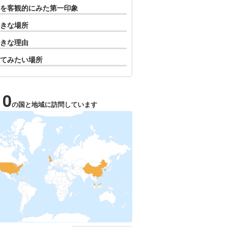
を客観的にみた第一印象
きな場所
きな理由
てみたい場所
10
の国と地域に訪問しています