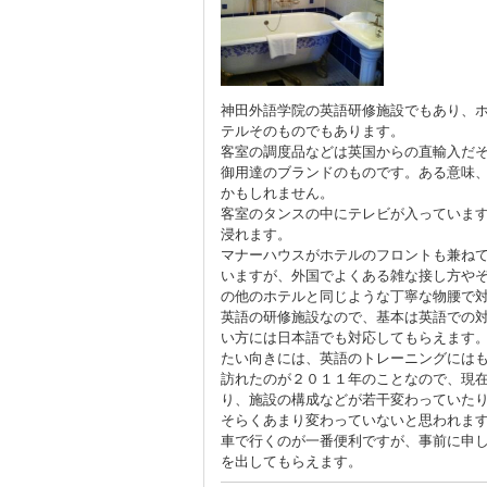
神田外語学院の英語研修施設でもあり、
テルそのものでもあります。
客室の調度品などは英国からの直輸入だ
御用達のブランドのものです。ある意味
かもしれません。
客室のタンスの中にテレビが入っていま
浸れます。
マナーハウスがホテルのフロントも兼ね
いますが、外国でよくある雑な接し方や
の他のホテルと同じような丁寧な物腰で
英語の研修施設なので、基本は英語での
い方には日本語でも対応してもらえます
たい向きには、英語のトレーニングには
訪れたのが２０１１年のことなので、現
り、施設の構成などが若干変わっていた
そらくあまり変わっていないと思われま
車で行くのが一番便利ですが、事前に申
を出してもらえます。