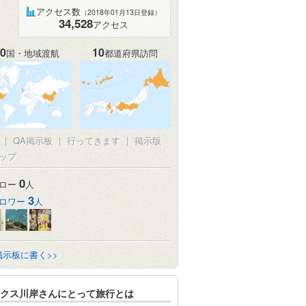
アクセス数
（2018年01月13日登録）
34,528
アクセス
0
10
国・地域渡航
都道府県訪問
|
QA掲示板
|
行ってきます
|
掲示版
ップ
0
ロー
人
3
ロワー
人
掲示板に書く>>
クス川岸さんにとって旅行とは