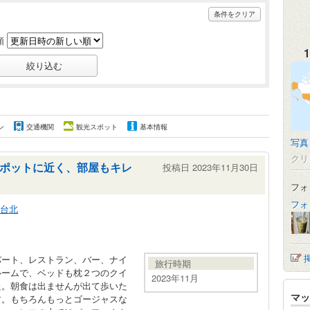
条件をクリア
順
1
ン
交通機関
観光スポット
基本情報
写真
クリ
ポットに近く、部屋もキレ
投稿日 2023年11月30日
フォ
フォ
台北
パート、レストラン、バー、ナイ
旅行時期
ルームで、ベッドも枕２つのクイ
2023年11月
た。朝食は出ませんが出て歩いた
マッ
す。もちろんもっとゴージャスな