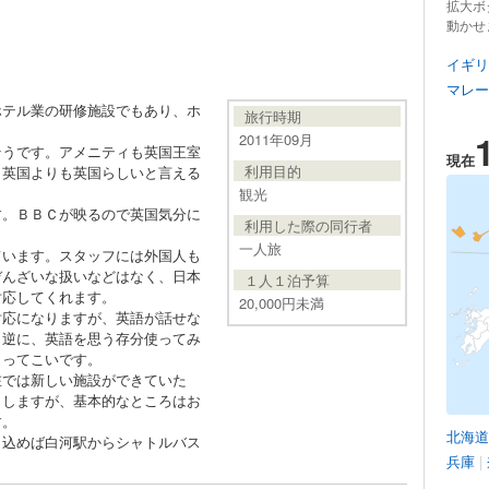
拡大ボ
動かせ
イギリ
マレー
ホテル業の研修施設でもあり、ホ
旅行時期
2011年09月
そうです。アメニティも英国王室
現在
利用目的
、英国よりも英国らしいと言える
観光
す。ＢＢＣが映るので英国気分に
利用した際の同行者
一人旅
ています。スタッフには外国人も
ぞんざいな扱いなどはなく、日本
１人１泊予算
対応してくれます。
20,000円未満
対応になりますが、英語が話せな
。逆に、英語を思う存分使ってみ
もってこいです。
在では新しい施設ができていた
りしますが、基本的なところはお
す。
北海道
し込めば白河駅からシャトルバス
兵庫
|