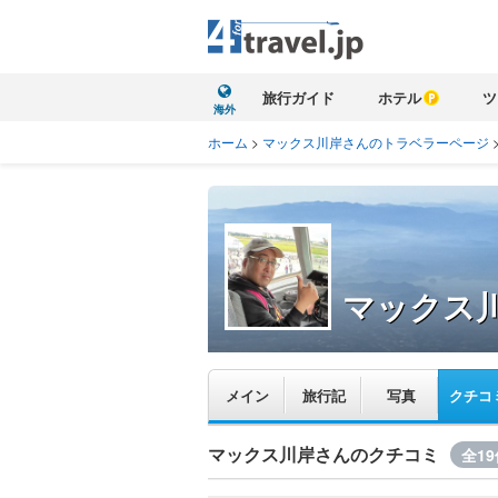
旅行ガイド
ホテル
ツ
海外
ホーム
>
マックス川岸さんのトラベラーページ
マックス
メイン
旅行記
写真
クチコ
マックス川岸さんのクチコミ
全19