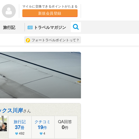
マイルに交換できるポイントがたまる
新規会員登録
×
旅行記
トラベルマガジン
フォートラベルポイントって？
ックス川岸
さん
旅行記
クチコミ
QA回答
37
19
0
冊
件
件
492
4