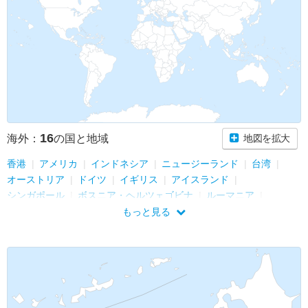
16
海外：
の国と地域
地図を拡大
香港
アメリカ
インドネシア
ニュージーランド
台湾
オーストリア
ドイツ
イギリス
アイスランド
シンガポール
ボスニア・ヘルツェゴビナ
ルーマニア
トルコ
ハンガリー
クロアチア
中国
もっと見る