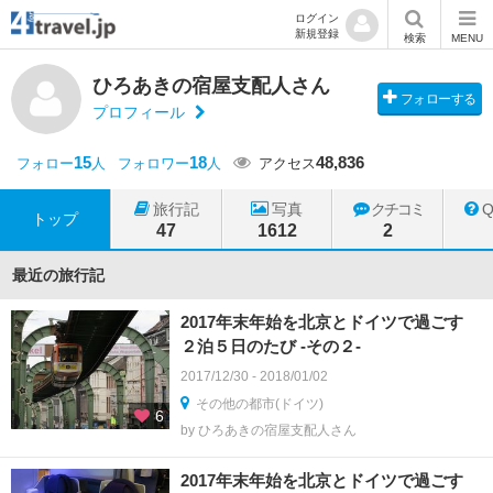
ログイン
新規登録
検索
MENU
ひろあきの宿屋支配人さん
フォローする
プロフィール
15
18
48,836
フォロー
人
フォロワー
人
アクセス
旅行記
写真
クチコミ
トップ
47
1612
2
最近の旅行記
2017年末年始を北京とドイツで過ごす
２泊５日のたび -その２-
2017/12/30 - 2018/01/02
その他の都市(ドイツ)
6
by ひろあきの宿屋支配人さん
2017年末年始を北京とドイツで過ごす