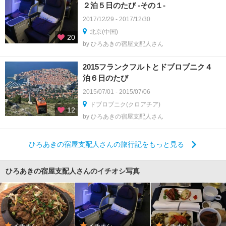
２泊５日のたび -その１-
2017/12/29 - 2017/12/30
北京(中国)
20
by ひろあきの宿屋支配人さん
2015フランクフルトとドブロブニク４
泊６日のたび
2015/07/01 - 2015/07/06
ドブロブニク(クロアチア)
12
by ひろあきの宿屋支配人さん
ひろあきの宿屋支配人さんの旅行記をもっと見る
ひろあきの宿屋支配人さんのイチオシ写真
イチオシ
イチオシ
イチオシ