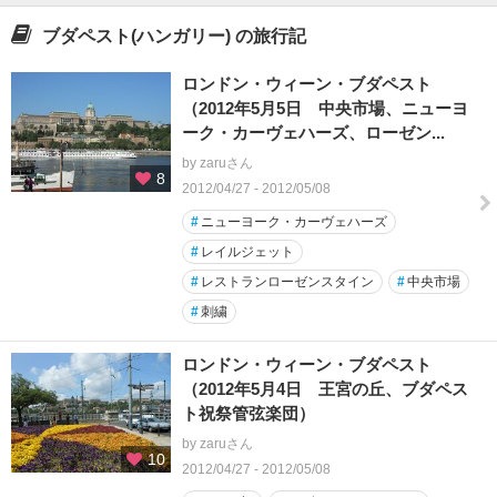
ブダペスト(ハンガリー) の旅行記
ロンドン・ウィーン・ブダペスト
（2012年5月5日 中央市場、ニューヨ
ーク・カーヴェハーズ、ローゼン...
by zaruさん
8
2012/04/27 - 2012/05/08
#
ニューヨーク・カーヴェハーズ
#
レイルジェット
#
レストランローゼンスタイン
#
中央市場
#
刺繍
ロンドン・ウィーン・ブダペスト
（2012年5月4日 王宮の丘、ブダペス
ト祝祭管弦楽団）
by zaruさん
10
2012/04/27 - 2012/05/08