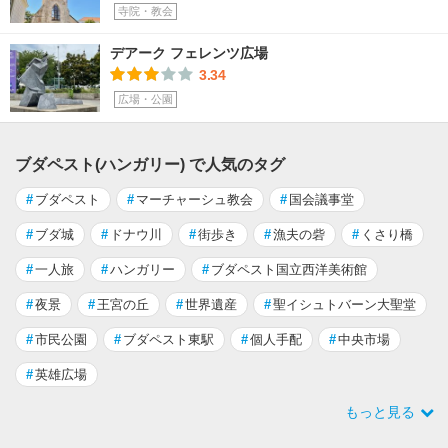
寺院・教会
デアーク フェレンツ広場
3.34
広場・公園
ブダペスト(ハンガリー) で人気のタグ
#
ブダペスト
#
マーチャーシュ教会
#
国会議事堂
#
ブダ城
#
ドナウ川
#
街歩き
#
漁夫の砦
#
くさり橋
#
一人旅
#
ハンガリー
#
ブダペスト国立西洋美術館
#
夜景
#
王宮の丘
#
世界遺産
#
聖イシュトバーン大聖堂
#
市民公園
#
ブダペスト東駅
#
個人手配
#
中央市場
#
英雄広場
もっと見る