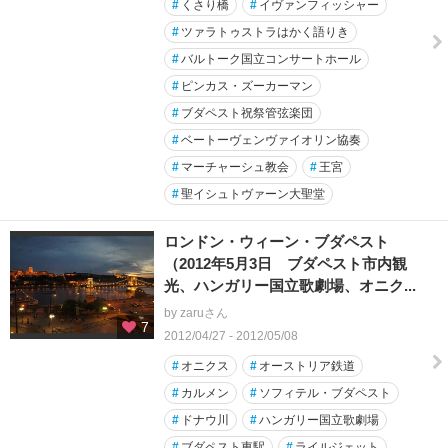
#
くさり橋
#
イヴァンフィッシャー
#
ツァラトゥストラはかく語りき
#
バルトーク国立コンサートホール
#
ピンカス・ズーカーマン
#
ブダペスト祝祭管弦楽団
#
ベートーヴェンヴァイオリン協奏
#
マーチャーシュ教会
#
王宮
#
聖イシュトヴァーン大聖堂
ロンドン・ウィーン・ブダペスト
（2012年5月3日 ブダペスト市内観
光、ハンガリー国立歌劇場、オニク...
by zaruさん
7
2012/04/27 - 2012/05/08
#
オニクス
#
オーストリア鉄道
#
カルメン
#
ソフィテル・ブダペスト
#
ドナウ川
#
ハンガリー国立歌劇場
#
ブダペスト東駅
#
ライルジェット