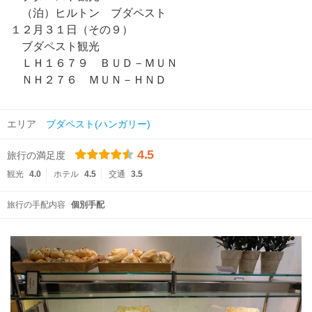
（泊）ヒルトン ブダペスト
１２月３１日（その９）
ブダペスト観光
ＬＨ１６７９ ＢＵＤ－ＭＵＮ
ＮＨ２７６ ＭＵＮ－ＨＮＤ
エリア
ブダペスト(ハンガリー)
4.5
旅行の満足度
観光
4.0
ホテル
4.5
交通
3.5
旅行の手配内容
個別手配