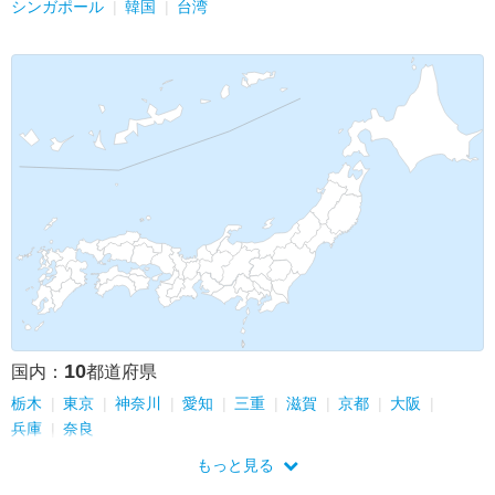
シンガポール
韓国
台湾
10
国内：
都道府県
栃木
東京
神奈川
愛知
三重
滋賀
京都
大阪
兵庫
奈良
もっと見る