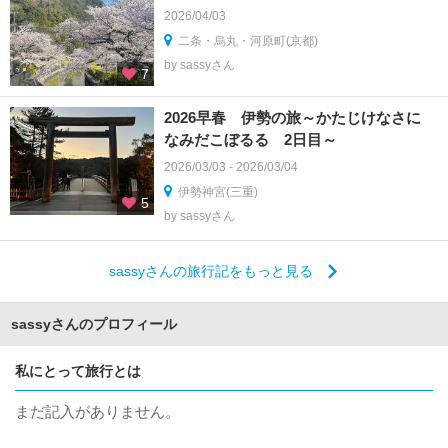
2026/04/03
二条・烏丸・河原町(京都)
by sassyさん
7
2026早春 伊勢の旅～かたじけなさに
なみだこぼるる 2日目～
2026/03/03 - 2026/03/04
伊勢神宮(三重)
5
by sassyさん
sassyさんの旅行記をもっと見る
sassyさんのプロフィール
私にとって旅行とは
まだ記入がありません。