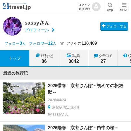
ログイン
新規登録
検索
MENU
sassyさん
フォローする
プロフィール
3
12
118,469
フォロー
人
フォロワー
人
アクセス
旅行記
写真
クチコミ
トップ
86
3042
27
最近の旅行記
2026惜春 京都さんぽ～初めての枳殻
邸～
2026/04/24
京都駅周辺(京都)
8
by sassyさん
2026陽春 京都さんぽ～街中の桜～