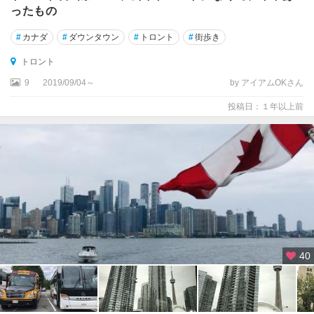
ー
ったもの
#
カナダ
#
ダウンタウン
#
トロント
#
街歩き
ス
コ
トロント
ー
ミ
9
2019/09/04～
by アイアムOKさん
ッ
投稿日：１年以上前
シ
ュ
セ
ン
ト
キ
ャ
サ
リ
40
ン
ズ
セ