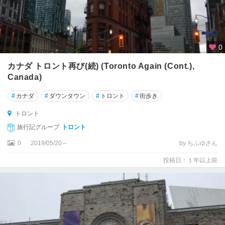
ー
ル
ナ
イ
0
ア
ガ
カナダ トロント再び(続) (Toronto Again (Cont.),
ラ
Canada)
・
#
カナダ
#
ダウンタウン
#
トロント
#
街歩き
オ
ン
トロント
・
旅行記グループ
トロント
ザ
・
0
2019/05/20～
by ちふゆさん
レ
投稿日：１年以上前
イ
ク
ナ
イ
ア
ガ