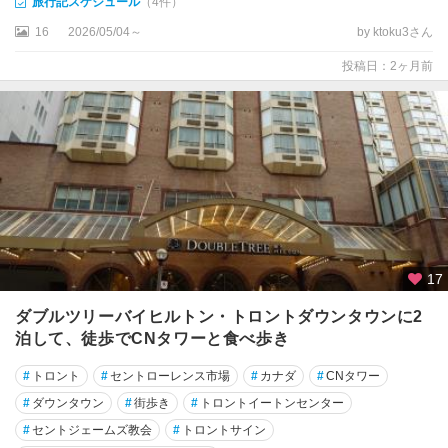
旅行記スケジュール
（4件）
ト
16
2026/05/04～
by ktoku3さん
リ
オ
投稿日：2ヶ月前
ー
ル
ア
ボ
ッ
ツ
フ
ォ
ー
17
ド
ダブルツリーバイヒルトン・トロントダウンタウンに2
ア
泊して、徒歩でCNタワーと食べ歩き
ル
ゴ
#
トロント
#
セントローレンス市場
#
カナダ
#
CNタワー
ン
#
ダウンタウン
#
街歩き
#
トロントイートンセンター
キ
#
セントジェームズ教会
#
トロントサイン
ン