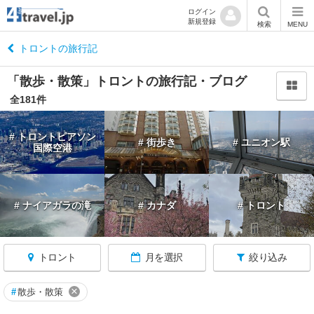
ログイン
新規登録
閉
検索
MENU
じ
る
トロントの旅行記
「散歩・散策」トロントの旅行記・ブログ
全181件
カ
# トロントピアソン
# 街歩き
# ユニオン駅
ナ
国際空港
ダ
へ
戻
る
# ナイアガラの滝
# カナダ
# トロント
トロント
月を選択
絞り込み
★
×
#
散歩・散策
イ