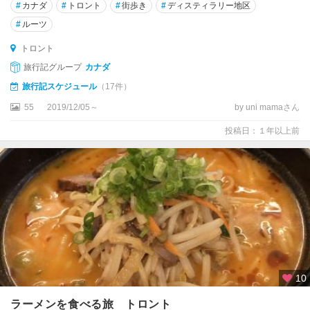
モ
#
カナダ
#
トロント
#
街歩き
#
ディスティラリー地区
ア
#
ルーツ
キ
トロント
ン
旅行記グループ
カナダ
グ
旅行記スケジュール
（17件）
ス
ト
55
2019/12/05～
by uni mamaさん
ン
投稿日：１年以上前
ク
イ
ネ
ル
ク
ー
ト
ニ
10
ィ
国
ラーメンを食べる旅 トロント
立