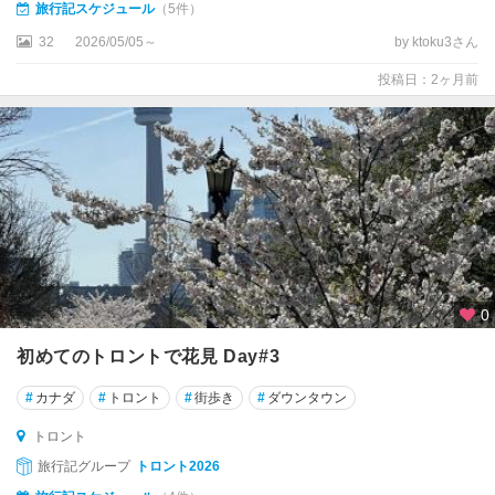
バ
旅行記スケジュール
（5件）
ン
32
2026/05/05～
by ktoku3さん
ク
ー
投稿日：2ヶ月前
バ
ー
★
バ
ン
フ
★
ビ
0
ク
ト
初めてのトロントで花見 Day#3
リ
#
カナダ
#
トロント
#
街歩き
#
ダウンタウン
ア
トロント
★
旅行記グループ
トロント2026
モ
ン