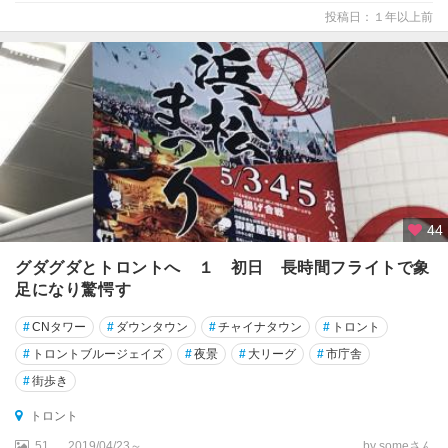
ド
投稿日：１年以上前
島
プ
リ
ン
ス
ジ
ョ
ー
ジ
44
プ
グダグダとトロントへ １ 初日 長時間フライトで象
リ
足になり驚愕す
ン
ス
#
CNタワー
#
ダウンタウン
#
チャイナタウン
#
トロント
ル
#
トロントブルージェイズ
#
夜景
#
大リーグ
#
市庁舎
パ
#
街歩き
ー
ト
トロント
ベ
51
2019/04/23～
by someさん