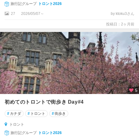
旅行記グループ
トロント2026
★
27
2026/05/07～
by ktoku3さん
ト
ロ
投稿日：2ヶ月前
ン
ト
★
ナ
イ
ア
ガ
ラ
・
5
フ
ォ
初めてのトロントで街歩き Day#4
ー
#
カナダ
#
トロント
#
街歩き
ル
ズ
トロント
旅行記グループ
トロント2026
★