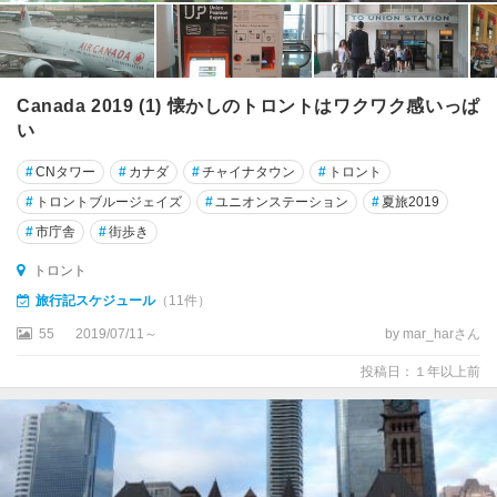
島
タ
ド
Canada 2019 (1) 懐かしのトロントはワクワク感いっぱ
ゥ
い
サ
ッ
#
CNタワー
#
カナダ
#
チャイナタウン
#
トロント
ク
#
トロントブルージェイズ
#
ユニオンステーション
#
夏旅2019
ダ
#
市庁舎
#
街歩き
ー
トロント
ト
マ
旅行記スケジュール
（11件）
ス
55
2019/07/11～
by mar_harさん
チ
投稿日：１年以上前
ブ
ー
ガ
モ
ー