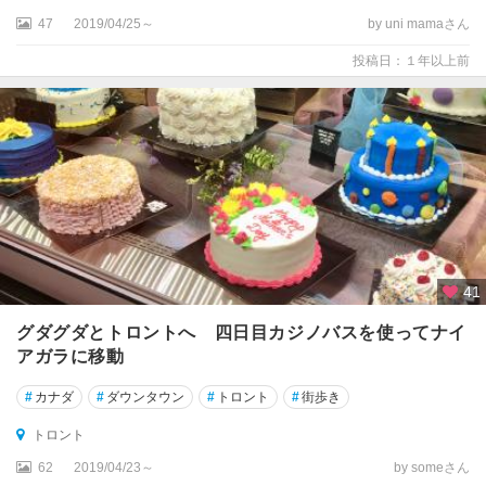
リ
47
2019/04/25～
by uni mamaさん
テ
ィ
投稿日：１年以上前
ッ
シ
ュ
コ
ロ
ン
ビ
ア
州
41
プ
グダグダとトロントへ 四日目カジノバスを使ってナイ
リ
ン
アガラに移動
ス
#
カナダ
#
ダウンタウン
#
トロント
#
街歩き
エ
ド
トロント
ワ
62
2019/04/23～
by someさん
ー