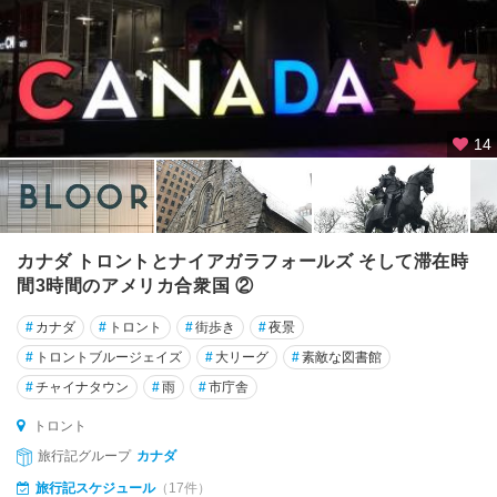
ク
マ
レ
ー
フ
14
レ
デ
リ
ク
ト
カナダ トロントとナイアガラフォールズ そして滞在時
ン
間3時間のアメリカ合衆国 ②
ブ
#
カナダ
#
トロント
#
街歩き
#
夜景
ラ
#
トロントブルージェイズ
#
大リーグ
#
素敵な図書館
ン
#
チャイナタウン
#
雨
#
市庁舎
プ
ト
トロント
ン
旅行記グループ
カナダ
ブ
旅行記スケジュール
（17件）