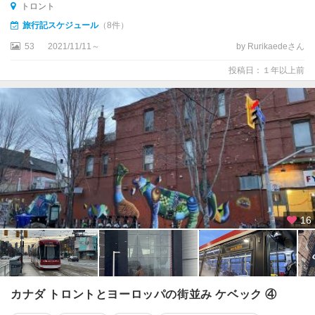
トロント
ナ
ー
旅行記スケジュール
（8件）
ウ
53
2021/11/11～
by Rurikaedeさん
ォ
ー
投稿日：１年以上前
タ
ー
ル
ー
キ
ャ
ッ
ス
ル
16
ガ
ー
キ
ャ
カナダ トロントとヨーロッパの街並み ケベック ④
ン