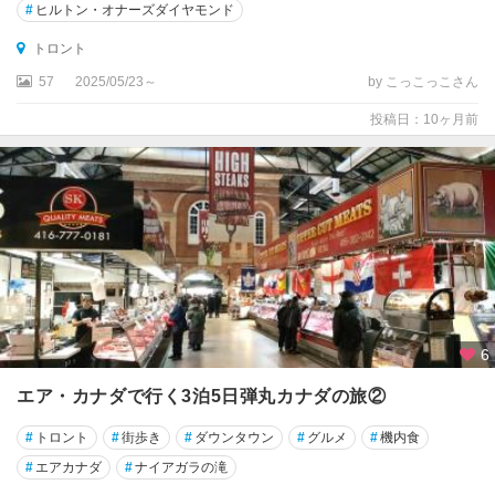
#
ヒルトン・オナーズダイヤモンド
州
立
トロント
公
園
57
2025/05/23～
by こっこっこさん
周
投稿日：10ヶ月前
辺
ア
ル
バ
ー
タ
州
イ
6
カ
ル
エア・カナダで行く3泊5日弾丸カナダの旅②
イ
ッ
#
トロント
#
街歩き
#
ダウンタウン
#
グルメ
#
機内食
ト
#
エアカナダ
#
ナイアガラの滝