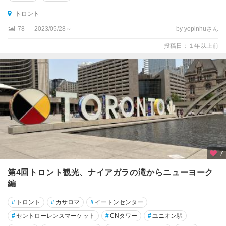
イ
ン
トロント
ル
78
2023/05/28～
by yopinhuさん
ー
ト
投稿日：１年以上前
オ
リ
リ
ア
オ
ン
タ
リ
7
オ
第4回トロント観光、ナイアガラの滝からニューヨーク
州
編
カ
#
トロント
#
カサロマ
#
イートンセンター
ム
ル
#
セントローレンスマーケット
#
CNタワー
#
ユニオン駅
ー