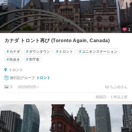
チ
ャ
ー
チ
1
ル
カナダ トロント再び (Toronto Again, Canada)
ト
#
カナダ
#
ダウンタウン
#
トロント
#
ユニオンステーション
フ
ィ
#
街歩き
#
市庁舎
ー
トロント
ノ
旅行記グループ
トロント
ト
0
2019/05/20～
by ちふゆさん
ロ
ワ
投稿日：１年以上前
・
リ
ヴ
ィ
エ