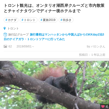
ン
トロント観光は、オンタリオ湖西岸クルーズと市内散策
ト
とチャイナタウンでディナー後ホテルまで
ジ
ョ
#
カナダ
#
トロント
#
夏旅2019
#
街歩き
ン
トロント
セ
旅行記グループ
旅行最初はマンハッタンから中国人ばかりのKKday2泊3
ン
日のナイアガラ・トロントツアーに行ってみた
ト
62
2019/09/01～
by バロンさん
ジ
ョ
投稿日：１年以上前
ン
ズ
ソ
ル
ト
ス
プ
リ
ン
4
グ