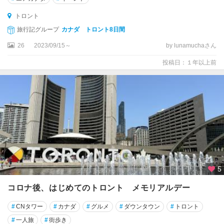
ー
ト
トロント
ン
旅行記グループ
カナダ トロント8日間
湖
26
2023/09/15～
by lunamuchaさん
周
辺
投稿日：１年以上前
エ
ド
モ
ン
ト
ン
オ
カ
5
ナ
ガ
コロナ後、はじめてのトロント メモリアルデー
ン
・
#
CNタワー
#
カナダ
#
グルメ
#
ダウンタウン
#
トロント
ワ
#
一人旅
#
街歩き