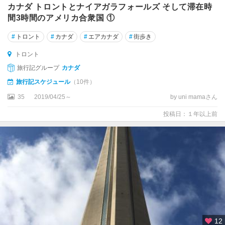
フ
カナダ トロントとナイアガラフォールズ そして滞在時
ァ
間3時間のアメリカ合衆国 ①
ッ
#
トロント
#
カナダ
#
エアカナダ
#
街歩き
ク
ス
トロント
旅行記グループ
カナダ
ハ
ン
旅行記スケジュール
（10件）
ツ
35
2019/04/25～
by uni mamaさん
ビ
ル
投稿日：１年以上前
バ
ッ
ド
ラ
ン
ド
周
辺
12