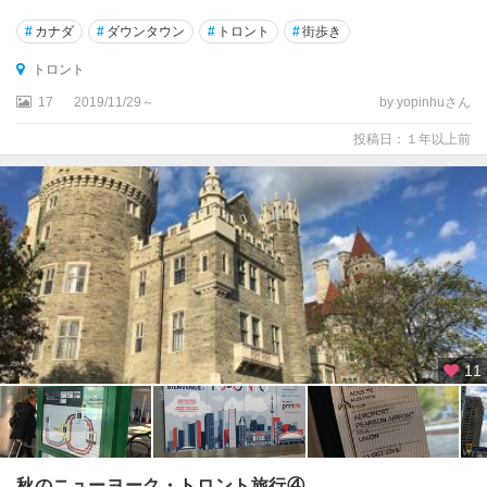
公
#
カナダ
#
ダウンタウン
#
トロント
#
街歩き
園
周
トロント
辺
17
2019/11/29～
by yopinhuさん
グ
投稿日：１年以上前
ロ
ス
・
モ
ー
ン
国
立
公
園
11
周
辺
ケ
ベ
秋のニューヨーク・トロント旅行④