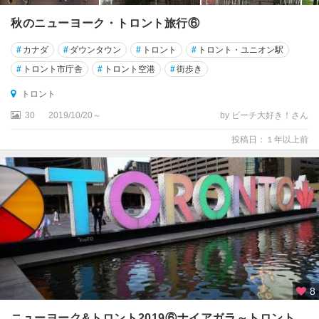
ー
・
秋のニューヨーク・トロント旅行⑥
ブ
ル
#
カナダ
#
ダウンタウン
#
トロント
#
トロント・ユニオン駅
ッ
#
トロント市庁舎
#
トロント空港
#
街歩き
ク
トロント
サ
30
2019/10/20～
by ビーチ大好き！さん
ス
カ
投稿日：１年以上前
チ
ュ
ワ
ン
州
サ
ス
カ
ト
8
ゥ
ー
ニューヨーク&トロント2019⑥ナイアガラ～トロント