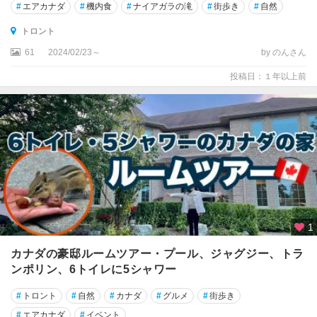
#
エアカナダ
#
機内食
#
ナイアガラの滝
#
街歩き
#
自然
ウ
ィ
トロント
リ
61
2024/02/23～
by のんさん
ア
ム
投稿日：１年以上前
ズ
・
レ
イ
ク
ウ
ィ
ン
ザ
1
ー
カナダの豪邸ルームツアー・プール、ジャグジー、トラ
ウ
ンポリン、6トイレに5シャワー
ォ
ー
#
トロント
#
自然
#
カナダ
#
グルメ
#
街歩き
タ
#
エアカナダ
#
イベント