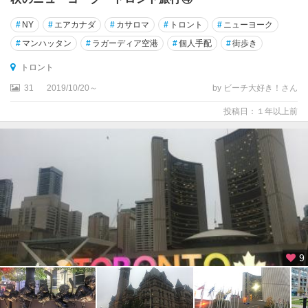
ッ
ク
#
NY
#
エアカナダ
#
カサロマ
#
トロント
#
ニューヨーク
州
#
マンハッタン
#
ラガーディア空港
#
個人手配
#
街歩き
ケ
トロント
ロ
31
2019/10/20～
by ビーチ大好き！さん
ウ
ナ
投稿日：１年以上前
ケ
ー
プ
ブ
レ
ト
ン
島
9
コ
ー
ナ