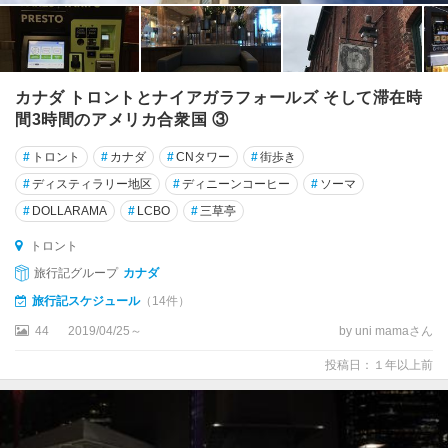
バ
リ
ー
バ
カナダ トロントとナイアガラフォールズ そして滞在時
ン
間3時間のアメリカ合衆国 ③
ク
ー
#
トロント
#
カナダ
#
CNタワー
#
街歩き
バ
#
ディスティラリー地区
#
ディニーンコーヒー
#
ソーマ
ー
#
DOLLARAMA
#
LCBO
#
三草亭
島
トロント
バ
旅行記グループ
カナダ
ー
ノ
旅行記スケジュール
（14件）
ン
44
2019/04/25～
by uni mamaさん
フ
投稿日：１年以上前
ォ
ー
ト
マ