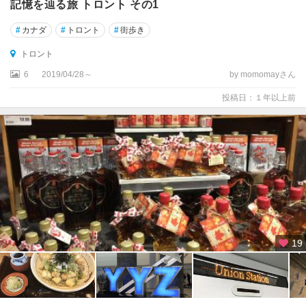
記憶を辿る旅 トロント その1
ノ
#
カナダ
#
トロント
#
街歩き
バ
トロント
ス
コ
6
2019/04/28～
by momomayさん
シ
投稿日：１年以上前
ア
州
ノ
ー
ス
ウ
ェ
ス
ト
準
19
州
ハ
リ