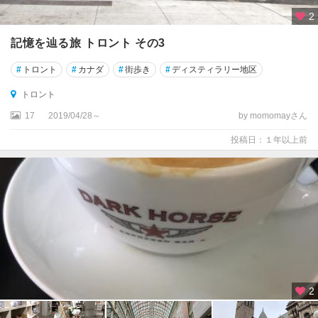
ラ
2
ン
ド
記憶を辿る旅 トロント その3
・
ラ
#
トロント
#
カナダ
#
街歩き
#
ディスティラリー地区
ブ
トロント
ラ
ド
17
2019/04/28～
by momomayさん
ー
投稿日：１年以上前
ル
州
ニ
ュ
ー
フ
ァ
ン
ド
2
ラ
ン