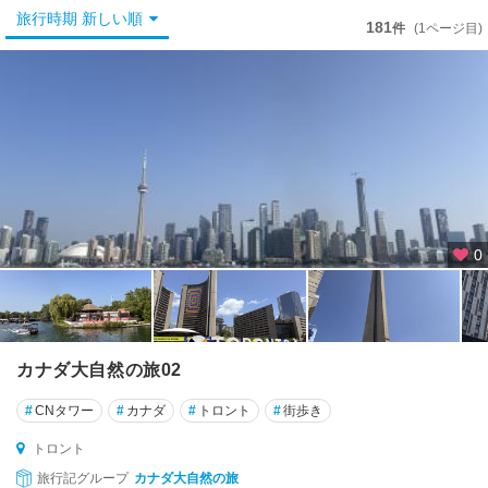
エ
旅行時期 新しい順
181
ロ
件
(1ページ目)
ー
ナ
イ
フ
★
ウ
ィ
ス
0
ラ
ー
★
オ
カナダ大自然の旅02
タ
ワ
#
CNタワー
#
カナダ
#
トロント
#
街歩き
★
トロント
カ
旅行記グループ
カナダ大自然の旅
ナ