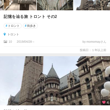
ド
島
記憶を辿る旅 トロント その2
ニ
ュ
#
トロント
#
街歩き
ー
ブ
トロント
ラ
10
2019/04/28～
by momomayさん
ン
ズ
投稿日：１年以上前
ウ
ィ
ッ
ク
州
ヌ
ナ
ブ
ト
4
準
州