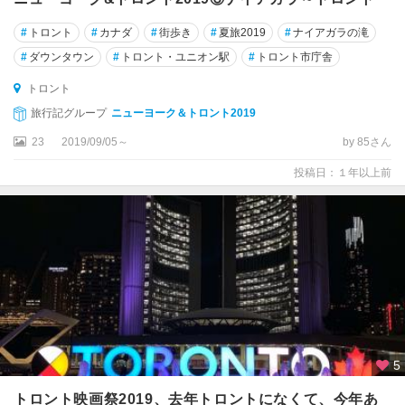
ン
#
トロント
#
カナダ
#
街歩き
#
夏旅2019
#
ナイアガラの滝
サ
#
ダウンタウン
#
トロント・ユニオン駅
#
トロント市庁舎
ン
トロント
・
ピ
旅行記グループ
ニューヨーク＆トロント2019
ー
23
2019/09/05～
by 85さん
ク
ス
投稿日：１年以上前
シ
ュ
メ
イ
ナ
ス
ジ
ャ
5
ス
パ
トロント映画祭2019、去年トロントになくて、今年あ