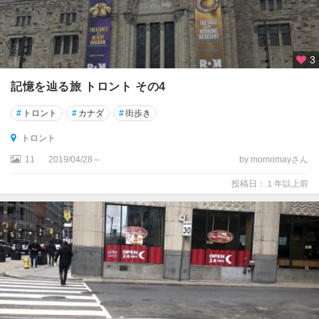
ラ
・
ワ
イ
3
ン
記憶を辿る旅 トロント その4
ル
ー
#
トロント
#
カナダ
#
街歩き
ト
トロント
ナ
11
2019/04/28～
by momomayさん
ナ
イ
投稿日：１年以上前
モ
ニ
ュ
ー
フ
ァ
ン
ド