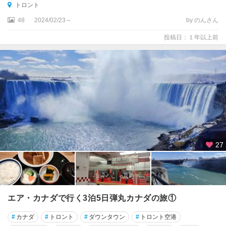
イ
トロント
ー
48
2024/02/23～
by のんさん
ス
タ
投稿日：１年以上前
ン
・
タ
ウ
ン
シ
ッ
プ
ス
周
27
辺
ウ
ィ
ニ
エア・カナダで行く3泊5日弾丸カナダの旅①
ペ
グ
#
カナダ
#
トロント
#
ダウンタウン
#
トロント空港