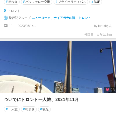
#
街歩き
#
バッファロー空港
#
プライオリティパス
#
BUF
プ
ス
トロント
旅行記グループ
ニューヨーク、ナイアガラの滝、トロント
ガ
11
2023/05/14～
by torakiさん
ス
ペ
投稿日：１年以上前
ガ
テ
ィ
ノ
ー
ガ
ナ
ノ
23
ク
ついでにトロント一人旅、2021年11月
キ
ッ
#
一人旅
#
街歩き
#
観光
チ