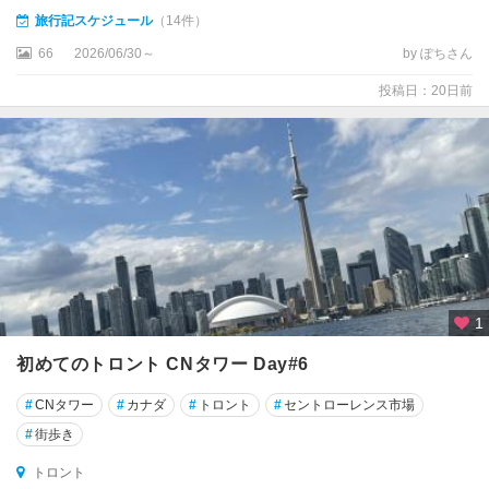
デ
旅行記スケジュール
（14件）
ィ
66
2026/06/30～
by ぽちさん
ア
ン
投稿日：20日前
ロ
ッ
キ
ー
★
カ
ル
ガ
リ
1
ー
初めてのトロント CNタワー Day#6
★
#
CNタワー
#
カナダ
#
トロント
#
セントローレンス市場
ケ
ベ
#
街歩き
ッ
トロント
ク