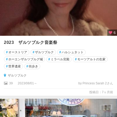
ン
メ
ル
ク
6
メ
ル
2023 ザルツブルク音楽祭
ビ
ュ
#
オーストリア
#
ザルツブルク
#
ハルシュタット
ッ
#
ホーエンザルツブルグ城
#
ミラベル宮殿
#
モーツアルトの生家
シ
#
世界遺産
#
街歩き
ュ
ザルツブルク
モ
39
2023/08/01～
by Princess Sarah 2さん
ン
ト
投稿日：7ヶ月前
ゼ
ー
ラ
ッ