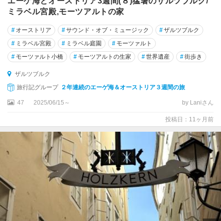
エーゲ海とオーストリア3週間(８)猛暑のザルツブルク/
ン
ミラベル宮殿,モーツアルトの家
ザ
#
オーストリア
#
サウンド・オブ・ミュージック
#
ザルツブルク
ン
#
ミラベル宮殿
#
ミラベル庭園
#
モーツァルト
ク
#
モーツァルト小橋
#
モーツアルトの生家
#
世界遺産
#
街歩き
ト
・
ザルツブルク
ヴ
旅行記グループ
２年連続のエーゲ海＆オーストリア３週間の旅
ォ
ル
47
2025/06/15～
by Laniさん
フ
投稿日：11ヶ月前
ガ
ン
グ
シ
ュ
タ
イ
ヤ
ー