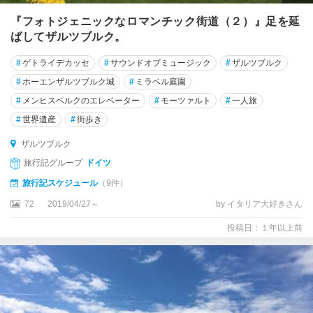
『フォトジェニックなロマンチック街道（２）』足を延
ばしてザルツブルク。
#
ゲトライデカッセ
#
サウンドオブミュージック
#
ザルツブルク
#
ホーエンザルツブルク城
#
ミラベル庭園
#
メンヒスベルクのエレベーター
#
モーツァルト
#
一人旅
#
世界遺産
#
街歩き
ザルツブルク
旅行記グループ
ドイツ
旅行記スケジュール
（9件）
72
2019/04/27～
by イタリア大好きさん
投稿日：１年以上前