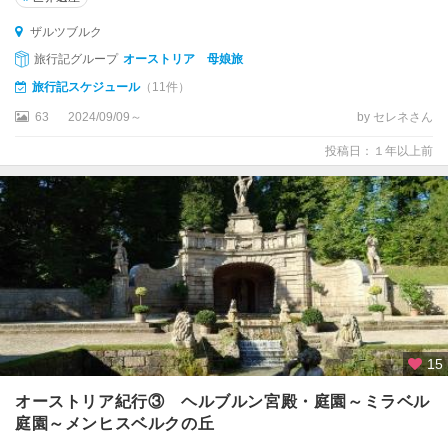
ハ
ル
ザルツブルク
旅行記グループ
オーストリア 母娘旅
ハ
旅行記スケジュール
（11件）
ル
シ
63
2024/09/09～
by セレネさん
ュ
投稿日：１年以上前
タ
ッ
ト
バ
ー
ト
・
イ
シ
ュ
15
ル
オーストリア紀行③ ヘルブルン宮殿・庭園～ミラベル
庭園～メンヒスベルクの丘
バ
ー