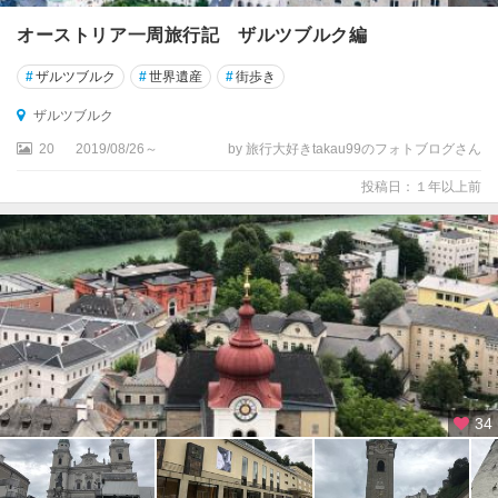
オーストリア一周旅行記 ザルツブルク編
#
ザルツブルク
#
世界遺産
#
街歩き
ザルツブルク
20
2019/08/26～
by 旅行大好きtakau99のフォトブログさん
投稿日：１年以上前
34