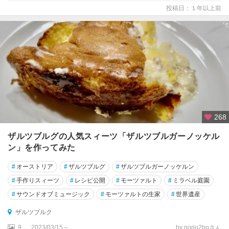
投稿日：１年以上前
ル
ス
ト
レ
ッ
ヒ
ロ
イ
268
ッ
テ
ザルツブルグの人気スィーツ「ザルツブルガーノッケル
ン」を作ってみた
ヴ
#
オーストリア
#
ザルツブルグ
#
ザルツブルガーノッケルン
ァ
ッ
#
手作りスィーツ
#
レシピ公開
#
モーツァルト
#
ミラベル庭園
ハ
#
サウンドオブミュージック
#
モーツァルトの生家
#
世界遺産
ウ
渓
ザルツブルク
谷
9
2023/03/15～
by norio2boさん