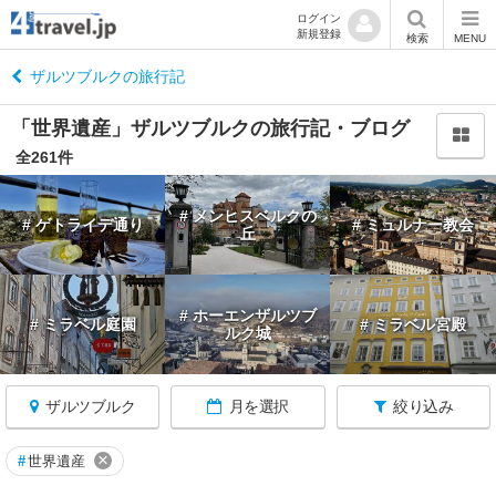
ログイン
新規登録
閉
検索
MENU
じ
る
ザルツブルクの旅行記
「世界遺産」ザルツブルクの旅行記・ブログ
全261件
オ
# メンヒスベルクの
# ゲトライデ通り
# ミュルナー教会
ー
丘
ス
ト
リ
# ホーエンザルツブ
ア
# ミラベル庭園
# ミラベル宮殿
ルク城
へ
戻
る
ザルツブルク
月を選択
絞り込み
×
#
世界遺産