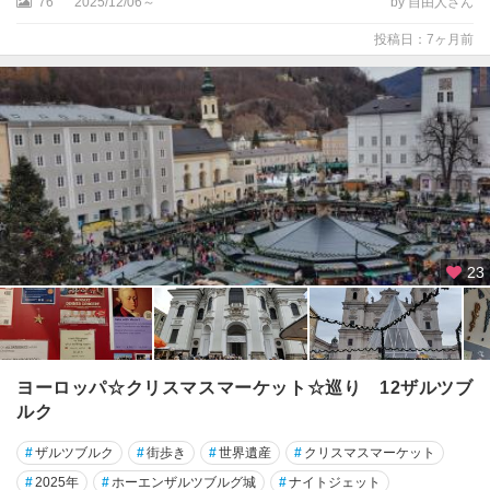
76
2025/12/06～
by 自由人さん
マ
投稿日：7ヶ月前
ー
グ
ー
ト
周
辺
★
ザ
ル
23
ツ
ブ
ル
ク
ヨーロッパ☆クリスマスマーケット☆巡り 12ザルツブ
ア
イ
ルク
ゼ
#
ザルツブルク
#
街歩き
#
世界遺産
#
クリスマスマーケット
ン
シ
#
2025年
#
ホーエンザルツブルグ城
#
ナイトジェット