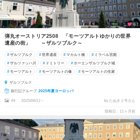
ル
キ
67
ッ
ツ
弾丸オーストリア2508 「モーツアルトゆかりの世界
ビ
遺産の街」 ～ザルツブルク～
ュ
ー
#
ザルツブルク
#
世界遺産
#
マカルト橋
#
ミラベル宮殿
ル
#
ザルツァッハ川
#
ドミトリー
#
ホーエンザルツブルク城
ク
#
モーツアルト
#
モーツアルトの像
#
モーツアルトの生家
ラ
ザルツブルク
ー
旅行記グループ
2025年夏ヨーロッパ
ゲ
ン
49
2025/08/12～
by たぬき２号さん
フ
ル
投稿日：11ヶ月前
ト
ク
レ