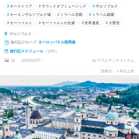
#
オーストリア
#
サウンドオブミュージック
#
ザルツブルク
#
ホーエンザルツブルク城
#
ミラベル宮殿
#
ミラベル庭園
#
モーツァルト
#
モーツァルトの生家
#
世界遺産
#
大聖堂
ザルツブルク
旅行記グループ
ヨーロッパ５カ国周遊
旅行記スケジュール
（16件）
32
2020/02/27～
by アラビアンナイトさん
投稿日：１年以上前
11