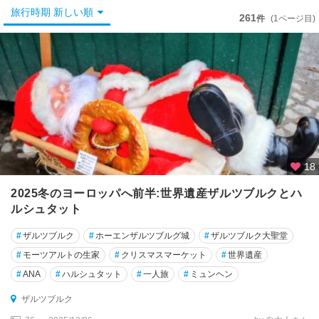
旅行時期 新しい順
261
★
件
(1ページ目)
イ
ン
ス
ブ
ル
ッ
ク
★
18
ウ
ィ
2025冬のヨーロッパへ前半:世界遺産ザルツブルクとハ
ー
ルシュタット
ン
#
ザルツブルク
#
ホーエンザルツブルグ城
#
ザルツブルク大聖堂
★
#
モーツアルトの生家
#
クリスマスマーケット
#
世界遺産
ザ
ル
#
ANA
#
ハルシュタット
#
一人旅
#
ミュンヘン
ツ
ザルツブルク
カ
ン