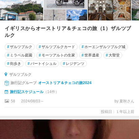
フ
ル
プ
イギリスからオーストリア＆チェコの旅（1）ザルツブ
メ
ルク
ス
#
ザルツブルク
#
ザルツブルクカード
#
ホーエンザルツブルグ城
ブ
#
ミラベル庭園
#
モーツアルトの生家
#
世界遺産
#
大聖堂
レ
ゲ
#
街歩き
#
バートイシュル
#
レジデンツ
ン
ザルツブルク
ツ
旅行記グループ
オーストリア＆チェコの旅2024
マ
旅行記スケジュール
（14件）
イ
58
2024/08/03～
by 夏秋さん
ア
ー
投稿日：１年以上前
ホ
ー
フ
ェ