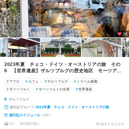
テ
ン
ベ
ル
ク
28
ラ
ン
デ
ィ
2023年夏 チェコ・ドイツ・オーストリアの旅 その
ッ
6 【世界遺産】ザルツブルグの歴史地区 モーツア...
ク
#
アフロ
#
カフェ
#
ザルツブルグ
#
ミラベル庭園
リ
#
モーツァルト
#
モーツァルトの生家
#
世界遺産
エ
ン
ザルツブルク
ツ
旅行記グループ
2023年夏 チェコ・ドイツ・オーストリアの旅
リ
旅行記スケジュール
（8件）
ン
51
2023/07/30～
by ぬきじゅんさん
ツ