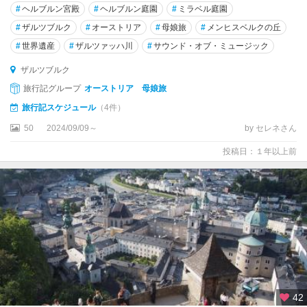
#
ヘルブルン宮殿
#
ヘルブルン庭園
#
ミラベル庭園
ト
・
#
ザルツブルク
#
オーストリア
#
母娘旅
#
メンヒスベルクの丘
ガ
#
世界遺産
#
ザルツァッハ川
#
サウンド・オブ・ミュージック
ス
ザルツブルク
タ
イ
旅行記グループ
オーストリア 母娘旅
ン
旅行記スケジュール
（4件）
フ
50
2024/09/09～
by セレネさん
ィ
投稿日：１年以上前
ラ
ッ
ハ
フ
ェ
ル
ト
キ
ル
42
ヒ