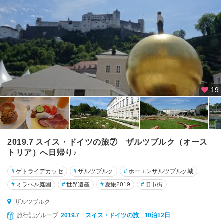
19
2019.7 スイス・ドイツの旅⑦ ザルツブルク（オース
トリア）へ日帰り♪
#
ゲトライデカッセ
#
ザルツブルク
#
ホーエンザルツブルク城
#
ミラベル庭園
#
世界遺産
#
夏旅2019
#
旧市街
ザルツブルク
旅行記グループ
2019.7 スイス・ドイツの旅 10泊12日