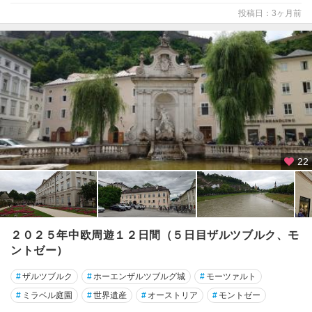
ツ
投稿日：3ヶ月前
グ
ロ
ー
ス
グ
ロ
ッ
ク
ナ
22
ー
周
辺
ザ
２０２５年中欧周遊１２日間（５日目ザルツブルク、モ
ン
ントゼー）
ク
ト
#
ザルツブルク
#
ホーエンザルツブルグ城
#
モーツァルト
・
ア
#
ミラベル庭園
#
世界遺産
#
オーストリア
#
モントゼー
ン