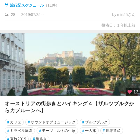
旅行記スケジュール
（11件）
28
2019/07/25～
by miri55さん
投稿日：１年以上前
13
オーストリアの街歩きとハイキング４【ザルツブルクか
らカプルーンへ】
#
カフェ
#
サウンドオブミュージック
#
ザルツブルク
#
ミラベル庭園
#
モーツァルトの生家
#
一人旅
#
世界遺産
#
夏旅2019
#
街歩き