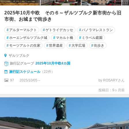
ア
ル
2025年10月中欧 その６～ザルツブルク新市街から旧
プ
市街、お城まで街歩き
バ
ッ
#
アルターマルクト
#
ゲトライデカッセ
#
パノラマレストラン
ハ
#
ホーエンザルツブルク城
#
マカルト橋
#
ミラベル庭園
エ
#
モーツアルトの生家
#
世界遺産
#
大学広場
#
街歩き
ー
ア
ザルツブルク
ヴ
旅行記グループ
2025年10月中欧4カ国
ァ
旅行記スケジュール
（22件）
ル
ト
97
2025/10/05～
by ROSARYさん
投稿日：9ヶ月前
オ
ー
バ
ー
グ
ル
グ