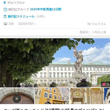
ザルツブルク
ト
旅行記グループ
2025年中欧周遊12日間
ン
旅行記スケジュール
（14件）
ザ
106
2025/07/07～
by りゅうさん
ン
ク
投稿日：１年以上前
ト
・
ギ
ル
ゲ
ン
ザ
ン
ク
7
ト
・
ペ
ル
テ