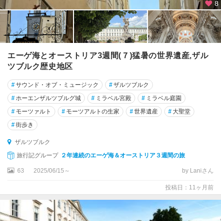
8
シ
ュ
ト
ゥ
バ
エーゲ海とオーストリア3週間(７)猛暑の世界遺産,ザル
イ
ツブルク歴史地区
タ
#
サウンド・オブ・ミュージック
#
ザルツブルク
ー
ル
#
ホーエンザルツブルグ城
#
ミラベル宮殿
#
ミラベル庭園
#
モーツァルト
#
モーツアルトの生家
#
世界遺産
#
大聖堂
シ
#
街歩き
ュ
ヴ
ザルツブルク
ァ
旅行記グループ
２年連続のエーゲ海＆オーストリア３週間の旅
ー
ツ
63
2025/06/15～
by Laniさん
投稿日：11ヶ月前
ゼ
ル
デ
ン