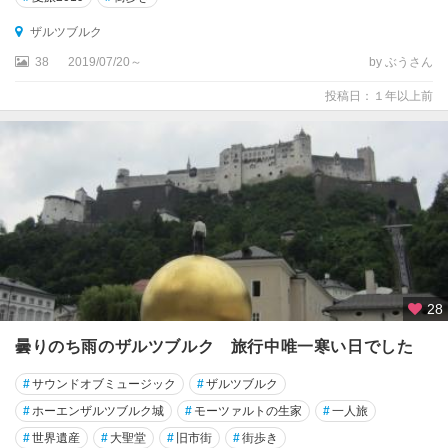
ザルツブルク
38
2019/07/20～
by ぶうさん
投稿日：１年以上前
28
曇りのち雨のザルツブルク 旅行中唯一寒い日でした
#
サウンドオブミュージック
#
ザルツブルク
#
ホーエンザルツブルク城
#
モーツァルトの生家
#
一人旅
#
世界遺産
#
大聖堂
#
旧市街
#
街歩き