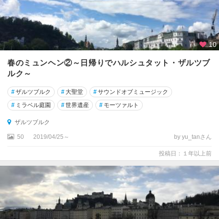
10
春のミュンヘン②～日帰りでハルシュタット・ザルツブ
ルク～
#
ザルツブルク
#
大聖堂
#
サウンドオブミュージック
#
ミラベル庭園
#
世界遺産
#
モーツァルト
ザルツブルク
50
2019/04/25～
by yu_tanさん
投稿日：１年以上前