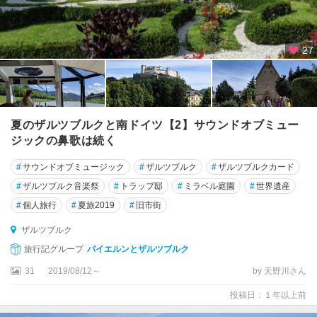
27
夏のザルツブルクと南ドイツ【2】サウンドオブミュー
ジックの鼻歌は続く
#
サウンドオブミュージック
#
ザルツブルク
#
ザルツブルクカード
#
ザルツブルク音楽祭
#
トラップ邸
#
ミラベル庭園
#
世界遺産
#
個人旅行
#
夏旅2019
#
旧市街
ザルツブルク
旅行記グループ
バイエルンとザルツブルク
31
2019/08/12～
by 天野川さん
投稿日：１年以上前