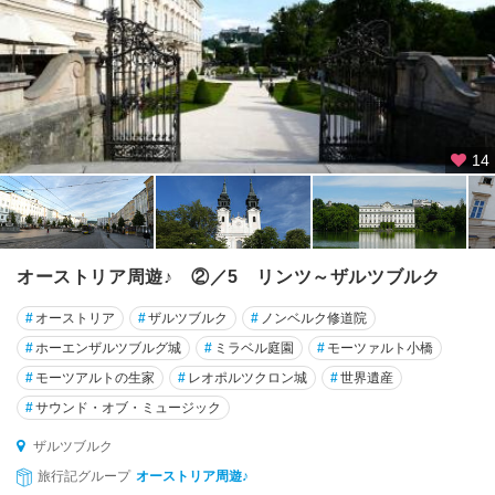
ゼ
ー
フ
ェ
ル
ト
14
チ
ロ
ル
オーストリア周遊♪ ②／5 リンツ～ザルツブルク
ツ
#
オーストリア
#
ザルツブルク
#
ノンベルク修道院
ェ
ル
#
ホーエンザルツブルグ城
#
ミラベル庭園
#
モーツァルト小橋
・
#
モーツアルトの生家
#
レオポルツクロン城
#
世界遺産
ア
#
サウンド・オブ・ミュージック
ム
・
ザルツブルク
ゼ
旅行記グループ
オーストリア周遊♪
ー