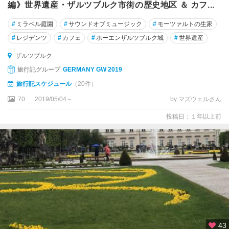
編》世界遺産・ザルツブルク市街の歴史地区 ＆ カフ...
#
ミラベル庭園
#
サウンドオブミュージック
#
モーツァルトの生家
#
レジデンツ
#
カフェ
#
ホーエンザルツブルク城
#
世界遺産
ザルツブルク
旅行記グループ
GERMANY GW 2019
旅行記スケジュール
（20件）
70
2019/05/04～
by マズウェルさん
投稿日：１年以上前
43