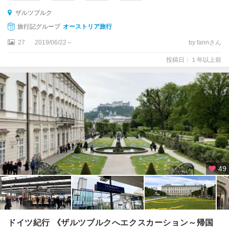
ザルツブルク
旅行記グループ
オーストリア旅行
27
2019/06/22～
by fannさん
投稿日：１年以上前
49
ドイツ紀行 《ザルツブルクへエクスカーション～帰国