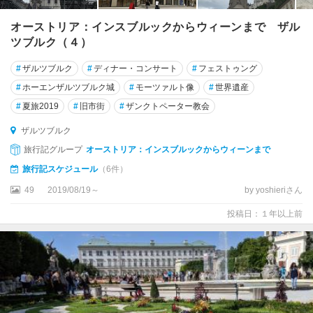
オーストリア：インスブルックからウィーンまで ザル
ツブルク（４）
#
ザルツブルク
#
ディナー・コンサート
#
フェストゥング
#
ホーエンザルツブルク城
#
モーツァルト像
#
世界遺産
#
夏旅2019
#
旧市街
#
ザンクトペーター教会
ザルツブルク
旅行記グループ
オーストリア：インスブルックからウィーンまで
旅行記スケジュール
（6件）
49
2019/08/19～
by yoshieriさん
投稿日：１年以上前