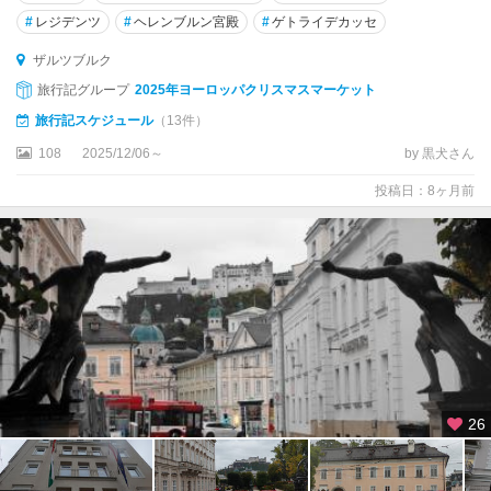
ュ
#
レジデンツ
#
ヘレンブルン宮殿
#
ゲトライデカッセ
タ
ッ
ザルツブルク
ト
旅行記グループ
2025年ヨーロッパクリスマスマーケット
旅行記スケジュール
（13件）
ア
ッ
108
2025/12/06～
by 黒犬さん
タ
投稿日：8ヶ月前
ー
湖
周
辺
ア
ッ
ヘ
ン
湖
26
周
辺