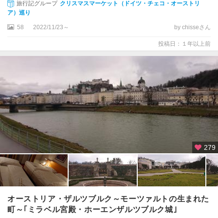
旅行記グループ
クリスマスマーケット（ドイツ・チェコ・オーストリ
ア）巡り
58
2022/11/23～
by chisseさん
投稿日：１年以上前
279
オーストリア・ザルツブルク～モーツァルトの生まれた
町～｢ミラベル宮殿・ホーエンザルツブルク城｣