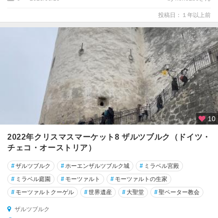
周
辺
投稿日：１年以上前
ヴ
ェ
ル
グ
ル
10
2022年クリスマスマーケット8 ザルツブルク（ドイツ・
チェコ・オーストリア）
#
ザルツブルク
#
ホーエンザルツブルク城
#
ミラベル宮殿
#
ミラベル庭園
#
モーツァルト
#
モーツァルトの生家
#
モーツァルトクーゲル
#
世界遺産
#
大聖堂
#
聖ペーター教会
ザルツブルク