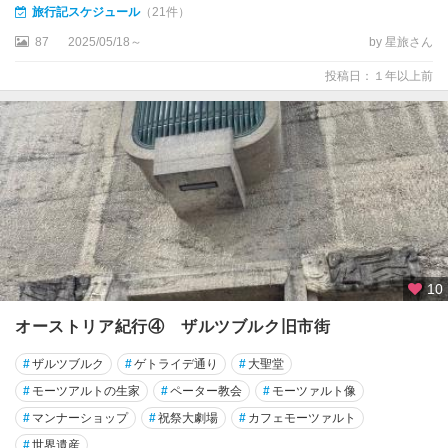
旅行記スケジュール
（21件）
デ
87
2025/05/18～
by 星旅さん
ュ
ル
投稿日：１年以上前
ン
シ
ュ
タ
イ
ン
ハ
イ
リ
10
ゲ
オーストリア紀行④ ザルツブルク旧市街
ン
ブ
#
ザルツブルク
#
ゲトライデ通り
#
大聖堂
ル
ー
#
モーツアルトの生家
#
ペーター教会
#
モーツァルト像
ト
#
マンナーショップ
#
祝祭大劇場
#
カフェモーツァルト
#
世界遺産