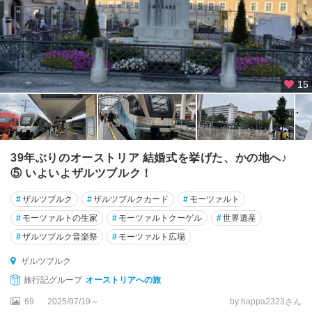
ム
ス
ク
ー
フ
15
シ
ュ
タ
イ
ン
39年ぶりのオーストリア 結婚式を挙げた、かの地へ♪
⑤ いよいよザルツブルク！
グ
ム
#
ザルツブルク
#
ザルツブルクカード
#
モーツァルト
ン
#
モーツァルトの生家
#
モーツァルトクーゲル
#
世界遺産
デ
#
ザルツブルク音楽祭
#
モーツァルト広場
ン
ザルツブルク
グ
旅行記グループ
オーストリアへの旅
ラ
ー
69
2025/07/19～
by happa2323さん