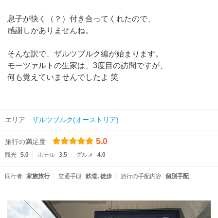
息子が快く（？）付き合ってくれたので、
感謝しかありませんね。
そんな訳で、ザルツブルク編が始まります。
モーツァルトの生家は、3度目の訪問ですが、
何も覚えていませんでしたよ 笑
エリア
ザルツブルク(オーストリア)
5.0
旅行の満足度
観光
5.0
ホテル
3.5
グルメ
4.0
同行者
家族旅行
交通手段
鉄道
徒歩
旅行の手配内容
個別手配