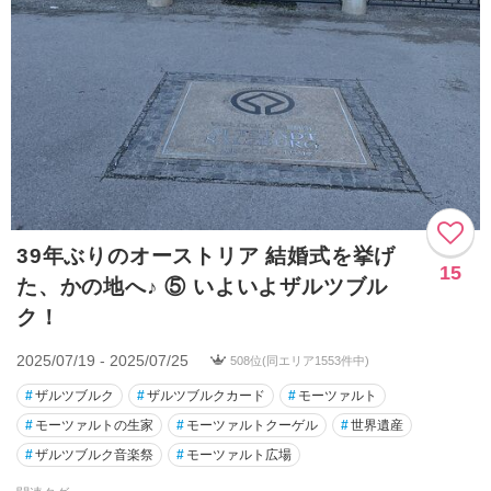
39年ぶりのオーストリア 結婚式を挙げ
15
た、かの地へ♪ ⑤ いよいよザルツブル
ク！
2025/07/19 - 2025/07/25
508位(同エリア1553件中)
#
ザルツブルク
#
ザルツブルクカード
#
モーツァルト
#
モーツァルトの生家
#
モーツァルトクーゲル
#
世界遺産
#
ザルツブルク音楽祭
#
モーツァルト広場