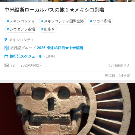
ス
中米縦断ローカルバスの旅１★メキシコ到着
ラ
・
#
メキシコシティ
#
メキシコシティ国際空港
#
ソカロ広場
ム
#
シウダデラ市場
#
街歩き
ヘ
ー
メキシコシティ
レ
旅行記グループ
2026 海外43回目★中米縦断
ス
旅行記スケジュール
（18件）
ウ
72
2026/04/02～
by Halonさん
シ
ュ
投稿日：14日前
マ
ル
遺
跡
周
辺
ウ
ル