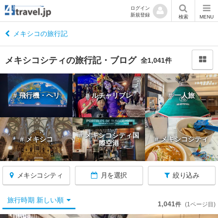
ログイン
新規登録
閉
検索
MENU
じ
る
メキシコの旅行記
メキシコシティの旅行記・ブログ
全1,041件
メ
# 飛行機・ヘリ
# ルチャリブレ
# 一人旅
キ
シ
コ
へ
# メキシコシティ国
# メキシコ
# メキシコシティ
戻
際空港
る
メキシコシティ
月を選択
絞り込み
旅行時期 新しい順
1,041
件
(1ページ目)
★