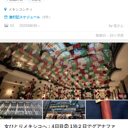
メキシコシティ
旅行記スケジュール
（8件）
53
2025/08/30～
by 花さん
投稿日：10ヶ月前
8
女ひとりメキシコへ：4日目② 1泊２日でグアナファ