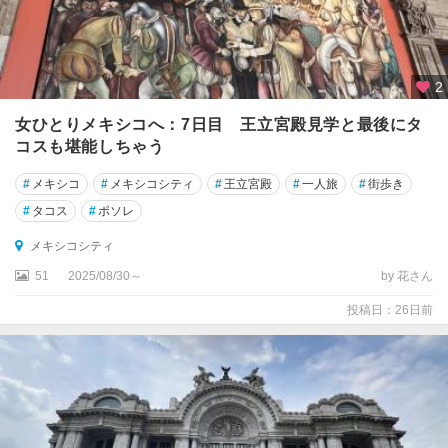
2
女ひとりメキシコへ：7日目 王立宮殿見学と最後にタ
コスも堪能しちゃう
#
メキシコ
#
メキシコシティ
#
王立宮殿
#
一人旅
#
街歩き
#
タコス
#
ポソレ
メキシコシティ
51
2025/08/30～
by 花さん
投稿日：26日前