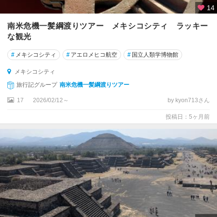
ア
14
パ
南米危機一髪綱渡りツアー メキシコシティ ラッキー
ン
な観光
エ
#
メキシコシティ
#
アエロメヒコ航空
#
国立人類学博物館
ル
タ
メキシコシティ
ヒ
旅行記グループ
南米危機一髪綱渡りツアー
ン
遺
17
2026/02/12～
by kyon713さん
跡
投稿日：5ヶ月前
周
辺
エ
ン
セ
ナ
ー
ダ