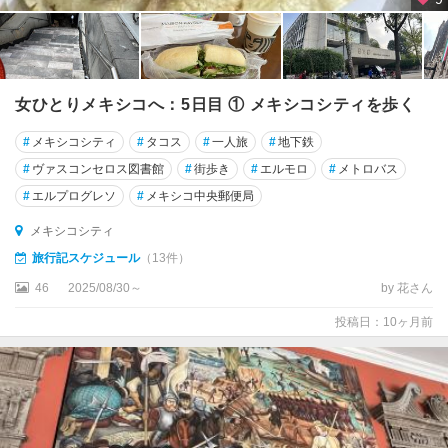
女ひとりメキシコへ：5日目 ① メキシコシティを歩く
#
メキシコシティ
#
タコス
#
一人旅
#
地下鉄
#
ヴァスコンセロス図書館
#
街歩き
#
エルモロ
#
メトロバス
#
エルプログレソ
#
メキシコ中央郵便局
メキシコシティ
旅行記スケジュール
（13件）
46
2025/08/30～
by 花さん
投稿日：10ヶ月前