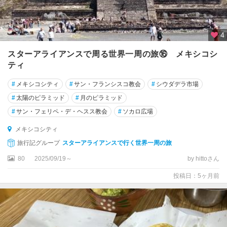
4
スターアライアンスで周る世界一周の旅⑯ メキシコシ
ティ
#
メキシコシティ
#
サン・フランシスコ教会
#
シウダデラ市場
#
太陽のピラミッド
#
月のピラミッド
#
サン・フェリペ・デ・ヘスス教会
#
ソカロ広場
メキシコシティ
旅行記グループ
スターアライアンスで行く世界一周の旅
80
2025/09/19～
by hittoさん
投稿日：5ヶ月前