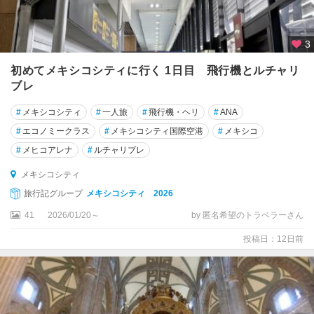
周
辺
3
ト
ラ
初めてメキシコシティに行く 1日目 飛行機とルチャリ
コ
ブレ
タ
ル
#
メキシコシティ
#
一人旅
#
飛行機・ヘリ
#
ANA
パ
#
エコノミークラス
#
メキシコシティ国際空港
#
メキシコ
ン
#
メヒコアレナ
#
ルチャリブレ
ト
メキシコシティ
ル
旅行記グループ
メキシコシティ 2026
ー
カ
41
2026/01/20～
by 匿名希望のトラベラーさん
パ
投稿日：12日前
ツ
ク
ア
ロ