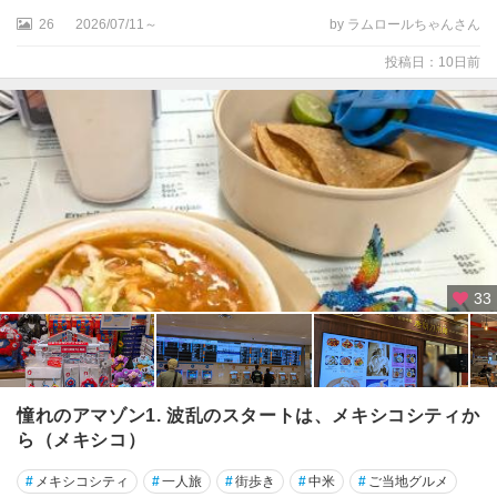
★
26
2026/07/11～
by ラムロールちゃんさん
テ
投稿日：10日前
オ
テ
ィ
ワ
カ
ン
遺
跡
周
辺
33
★
マ
サ
ト
憧れのアマゾン1. 波乱のスタートは、メキシコシティか
ラ
ら（メキシコ）
ン
#
メキシコシティ
#
一人旅
#
街歩き
#
中米
#
ご当地グルメ
★