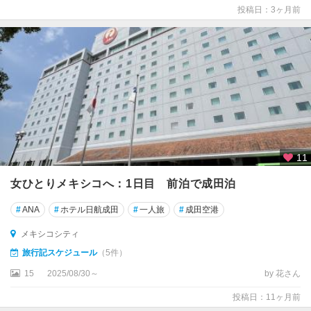
投稿日：3ヶ月前
11
女ひとりメキシコへ：1日目 前泊で成田泊
#
ANA
#
ホテル日航成田
#
一人旅
#
成田空港
メキシコシティ
旅行記スケジュール
（5件）
15
2025/08/30～
by 花さん
投稿日：11ヶ月前