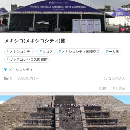
5
メキシコ(メキシコシティ)旅
#
メキシコシティ
#
タコス
#
メキシコシティ国際空港
#
一人旅
#
ヴァスコンセロス図書館
メキシコシティ
6
2025/10/11～
by ながのさん
投稿日：8ヶ月前