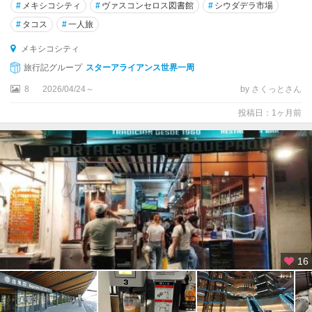
カ
#
メキシコシティ
#
ヴァスコンセロス図書館
#
シウダデラ市場
プ
#
タコス
#
一人旅
ル
コ
メキシコシティ
旅行記グループ
スターアライアンス世界一周
ア
8
2026/04/24～
by さくっとさん
グ
ア
投稿日：1ヶ月前
ス
カ
リ
エ
ン
テ
ス
イ
ス
16
タ
パ
イ