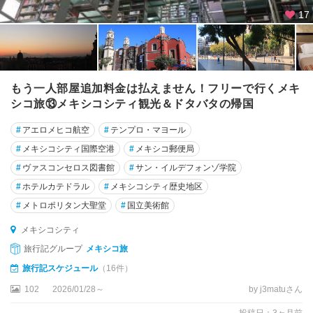
ル
17
ナ
バ
カ
グ
もう一人部屋追加料金は払えません！フリーで行くメキ
ア
シコ旅⑬メキシコシティ観光＆ドタバタの帰国
ダ
#
アエロメヒコ航空
#
テンプロ・マヨール
ラ
ハ
#
メキシコシティ国際空港
#
メキシコ郵便局
ラ
#
ヴァスコンセロス図書館
#
サン・イルデフォンゾ学院
#
ホテルカテドラル
#
メキシコシティ歴史地区
グ
ア
#
メトロポリタン大聖堂
#
国立美術館
ナ
メキシコシティ
フ
ァ
旅行記グループ
メキシコ旅
ト
旅行記スケジュール
（16件）
102
2026/01/28～
by j3matuさん
ケ
レ
投稿日：3ヶ月前