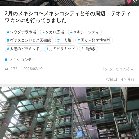
オ
22
ア
2月のメキシコ〜メキシコシティとその周辺 テオティ
ハ
ワカンにも行ってきました
カ
#
シウダデラ市場
#
ソカロ広場
#
メキシコシティ
カ
#
ヴァスコンセロス図書館
#
一人旅
#
国立人類学博物館
ボ
サ
#
太陽のピラミッド
#
月のピラミッド
#
街歩き
ン
メキシコシティ
ル
ー
172
2026/02/10～
by あこちゃんさん
カ
投稿日：4ヶ月前
ス
カ
ン
ペ
チ
ェ
ク
エ