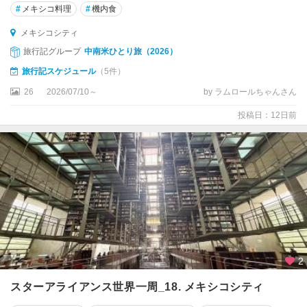
メ
#
メキシコ料理
#
機内食
キ
メキシコシティ
シ
コ
旅行記グループ
中南米ひとり旅（2026）
シ
旅行記スケジュール
（5件）
テ
26
2026/07/10～
by ラムロールちゃんさん
ィ
投稿日：12日前
★
メ
リ
ダ
★
ロ
ス
カ
ボ
2
ス
スターアライアンス世界一周_18. メキシコシティ
ア