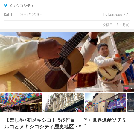
＆
メキシコシティ
ヤ
グ
16
2025/10/29～
by kenzoggさん
ー
投稿日：8ヶ月前
ル
遺
跡
周
辺
モ
レ
ー
リ
7
ア
モ
ン
テ
【楽しや♪初メキシコ】 5/5作目 ゜*・世界遺産ソチミ
レ
ルコとメキシコシティ歴史地区・*゜
イ