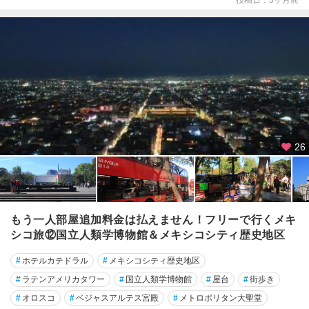
タ
ロ
サ
カ
テ
カ
ス
サ
26
ン
ク
リ
ス
ト
もう一人部屋追加料金は払えません！フリーで行くメキ
バ
シコ旅⑫国立人類学博物館＆メキシコシティ歴史地区
ル
・
#
ホテルカテドラル
#
メキシコシティ歴史地区
デ
#
ラテンアメリカタワー
#
国立人類学博物館
#
屋台
#
街歩き
・
ラ
#
オロスコ
#
ベジャスアルテス宮殿
#
メトロポリタン大聖堂