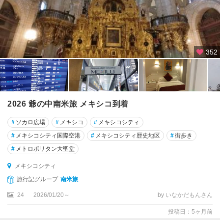
パ
パ
ン
ト
ラ
352
パ
レ
ン
ケ
2026 爺の中南米旅 メキシコ到着
遺
跡
#
ソカロ広場
#
メキシコ
#
メキシコシティ
周
#
メキシコシティ国際空港
#
メキシコシティ歴史地区
#
街歩き
辺
#
メトロポリタン大聖堂
ビ
メキシコシティ
ジ
旅行記グループ
南米旅
ャ
エ
24
2026/01/20～
by いなかだもんさん
ル
投稿日：5ヶ月前
モ