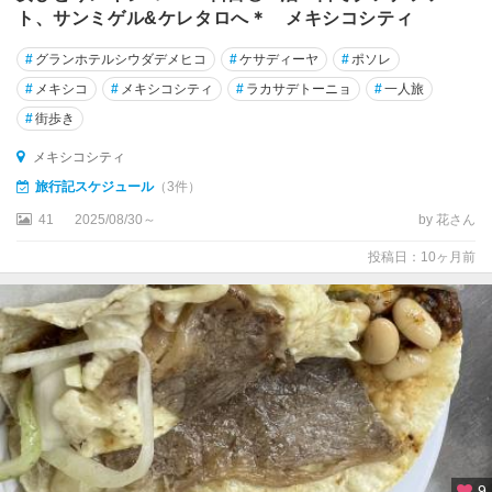
ト、サンミゲル&ケレタロへ＊ メキシコシティ
#
グランホテルシウダデメヒコ
#
ケサディーヤ
#
ポソレ
#
メキシコ
#
メキシコシティ
#
ラカサデトーニョ
#
一人旅
#
街歩き
メキシコシティ
旅行記スケジュール
（3件）
41
2025/08/30～
by 花さん
投稿日：10ヶ月前
9