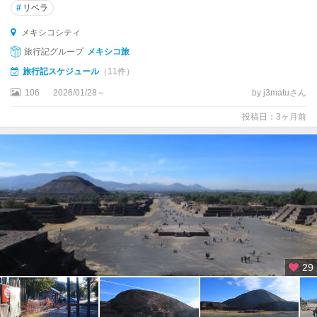
ス
#
リベラ
カ
メキシコシティ
サ
ス
旅行記グループ
メキシコ旅
旅行記スケジュール
（11件）
サ
ン
106
2026/01/28～
by j3matuさん
ル
投稿日：3ヶ月前
イ
ス
ポ
ト
シ
サ
ン
・
ミ
29
ゲ
ル
・
デ