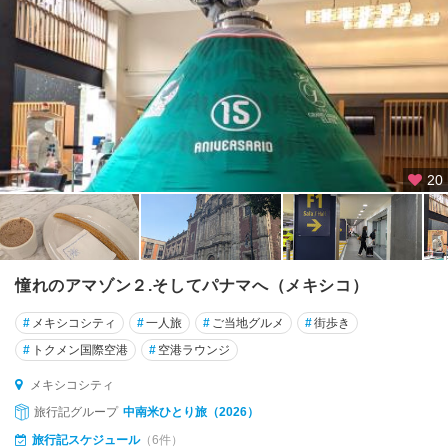
カ
ン
ク
ン
★
コ
ス
メ
20
ル
★
チ
チ
憧れのアマゾン２.そしてパナマへ（メキシコ）
ェ
ン
#
メキシコシティ
#
一人旅
#
ご当地グルメ
#
街歩き
・
#
トクメン国際空港
#
空港ラウンジ
イ
ッ
メキシコシティ
ツ
旅行記グループ
中南米ひとり旅（2026）
ァ
旅行記スケジュール
（6件）