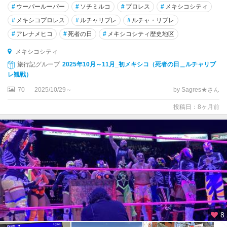
#
ウーパールーパー
#
ソチミルコ
#
プロレス
#
メキシコシティ
モ
ン
#
メキシコプロレス
#
ルチャリブレ
#
ルチャ・リブレ
テ
#
アレナメヒコ
#
死者の日
#
メキシコシティ歴史地区
・
ア
メキシコシティ
ル
旅行記グループ
2025年10月～11月_初メキシコ（死者の日＿ルチャリブ
バ
レ観戦）
ン
70
2025/10/29～
by Sagres★さん
遺
跡
投稿日：8ヶ月前
周
辺
ラ
パ
ス
レ
オ
ン
8