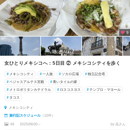
9
女ひとりメキシコへ：5日目 ② メキシコシティを歩く
#
メキシコシティ
#
一人旅
#
ソカロ広場
#
独立記念塔
#
ペジャスアルテス宮殿
#
青いタイルの家
#
メトロポリタンカテドラル
#
ロスコスヨス
#
テンプロ・マヨール
#
タコス
メキシコシティ
旅行記スケジュール
（10件）
49
2025/08/30～
by 花さん