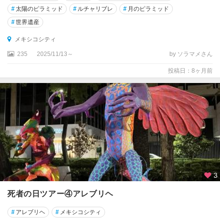
シ
#
太陽のピラミッド
#
ルチャリブレ
#
月のピラミッド
ュ
#
世界遺産
チ
ラ
メキシコシティ
ン
235
2025/11/13～
by ソラマメさん
遺
跡
投稿日：8ヶ月前
周
辺
マ
ン
サ
ニ
ー
ジ
ョ
3
ミ
死者の日ツアー④アレブリヘ
ト
ラ
#
アレブリヘ
#
メキシコシティ