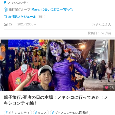
メキシコシティ
ベ
旅行記グループ
Mayanに会いに行こー*\(^o^)/
ラ
ク
旅行記スケジュール
（6件）
ル
29
2025/12/05～
by きなこさん
ス
投稿日：7ヶ月前
ホ
ル
ボ
ッ
シ
ュ
ボ
ナ
ン
28
パ
ッ
親子旅行♪死者の日の本場！メキシコに行ってみた！メ
ク
キシコシティ編！
＆
ヤ
#
メキシコシティ
#
タコス
#
ヴァスコンセロス図書館