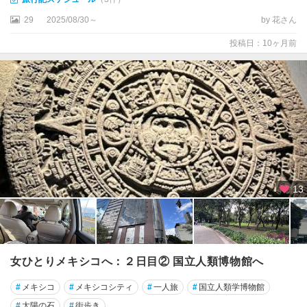
29
2025/08/30～
by 花さん
投稿日：10ヶ月前
13
女ひとりメキシコへ：２日目② 国立人類博物館へ
#
メキシコ
#
メキシコシティ
#
一人旅
#
国立人類学博物館
#
太陽の石
#
街歩き