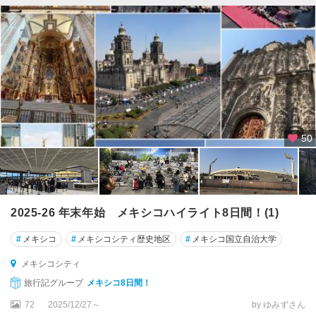
サ
プ
エ
ブ
ラ
プ
エ
50
ル
ト
・
エ
ス
2025-26 年末年始 メキシコハイライト8日間！(1)
コ
ン
#
メキシコ
#
メキシコシティ歴史地区
#
メキシコ国立自治大学
デ
ィ
メキシコシティ
ー
旅行記グループ
メキシコ8日間！
ド
72
2025/12/27～
by ゆみずさん