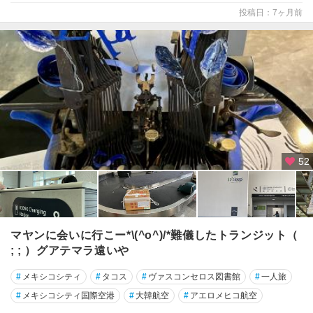
プ
投稿日：7ヶ月前
エ
ル
ト
・
バ
ヤ
ル
タ
プ
52
ラ
ヤ
・
デ
ル
マヤンに会いに行こー*\(^o^)/*難儀したトランジット（
・
; ; ）グアテマラ遠いや
カ
ル
#
メキシコシティ
#
タコス
#
ヴァスコンセロス図書館
#
一人旅
メ
#
メキシコシティ国際空港
#
大韓航空
#
アエロメヒコ航空
ン