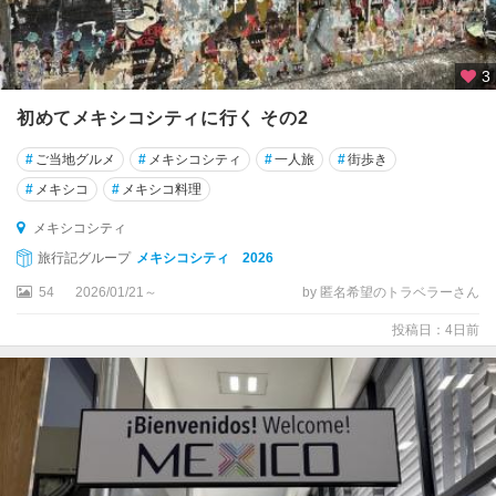
タ
ス
3
コ
初めてメキシコシティに行く その2
チ
ワ
#
ご当地グルメ
#
メキシコシティ
#
一人旅
#
街歩き
ワ
#
メキシコ
#
メキシコ料理
テ
メキシコシティ
ィ
旅行記グループ
メキシコシティ 2026
フ
ァ
54
2026/01/21～
by 匿名希望のトラベラーさん
ナ
投稿日：4日前
ト
ゥ
ル
ム
遺
跡