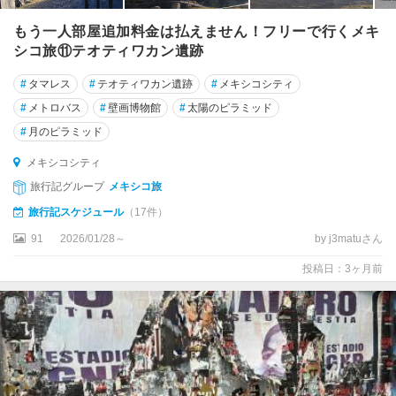
・
もう一人部屋追加料金は払えません！フリーで行くメキ
ア
シコ旅⑪テオティワカン遺跡
ジ
ェ
#
タマレス
#
テオティワカン遺跡
#
メキシコシティ
ン
#
メトロバス
#
壁画博物館
#
太陽のピラミッド
デ
#
月のピラミッド
シ
メキシコシティ
ウ
ダ
旅行記グループ
メキシコ旅
ー
旅行記スケジュール
（17件）
フ
91
2026/01/28～
by j3matuさん
ア
レ
投稿日：3ヶ月前
ス
シ
ワ
タ
ネ
ホ