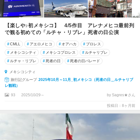
【楽しや♪初メキシコ】 4/5作目 アレナメヒコ最前列
で観る初めての「ルチャ・リブレ」死者の日公演
#
CMLL
#
アエロメヒコ
#
オアハカ
#
プロレス
#
メキシコシティ
#
メキシコプロレス
#
ルチャリブレ
#
ルチャ・リブレ
#
死者の日
#
死者の日パレード
メキシコシティ
旅行記グループ
2025年10月～11月_初メキシコ（死者の日＿ルチャリブ
レ観戦）
93
2025/10/29～
by Sagres★さん
投稿日：8ヶ月前