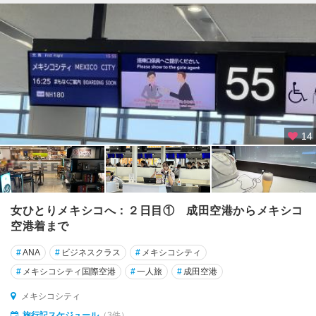
14
女ひとりメキシコへ：２日目① 成田空港からメキシコ
空港着まで
#
ANA
#
ビジネスクラス
#
メキシコシティ
#
メキシコシティ国際空港
#
一人旅
#
成田空港
メキシコシティ
旅行記スケジュール
（3件）