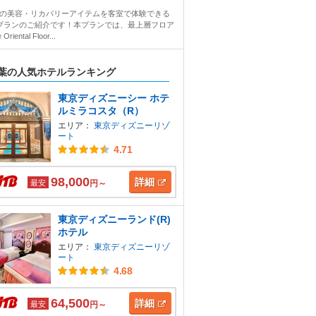
Faの美容・リカバリーアイテムを客室で体験できる
プランのご紹介です！本プランでは、最上層フロア
Oriental Floor...
葉の人気ホテルランキング
東京ディズニーシー ホテ
ルミラコスタ（R）
エリア：
東京ディズニーリゾ
ート
4.71
98,000
詳細
最安
円～
東京ディズニーランド(R)
ホテル
エリア：
東京ディズニーリゾ
ート
4.68
64,500
詳細
最安
円～