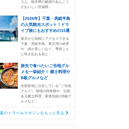
ろん、栃木県の秘湯やあんこう
がおいしい茨城県...
【2026年】千葉・房総半島
の人気観光スポット！ドラ
イブ旅にもおすすめの15選
東京から気軽にアクセスできる
千葉・房総半島。東京湾の絶景
や、緑が美しい山々、季節ごと
に咲き乱れる花と...
旅先で食べたいご当地グル
メを一挙紹介！ 郷土料理や
B級グルメなど
全国各地に点在している "ご当地
グルメ"。地域の特産物や、伝統
ある郷土料理、新進気鋭のB級グ
ルメなど...
葉のトラベルマガジンをもっと見る