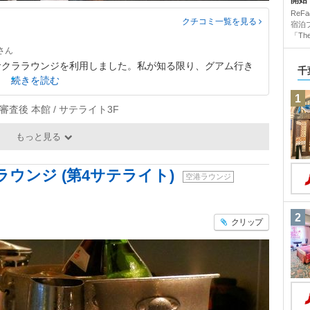
開始
Re
クチコミ一覧
を見る
宿泊
「The 
サクララウンジを利用しました。私が知る限り、グアム行き
千
続きを読む
1
査後 本館 / サテライト3F
もっと見る
ラウンジ (第4サテライト)
空港ラウンジ
2
クリップ