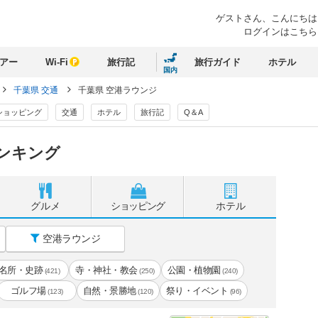
ゲストさん、
こんにちは
ログインはこちら
アー
Wi-Fi
旅行記
旅行ガイド
ホテル
国内
千葉県 交通
千葉県 空港ラウンジ
ショッピング
交通
ホテル
旅行記
Q＆A
ンキング
グルメ
ショッピング
ホテル
空港ラウンジ
名所・史跡
寺・神社・教会
公園・植物園
(421)
(250)
(240)
ゴルフ場
自然・景勝地
祭り・イベント
(123)
(120)
(96)