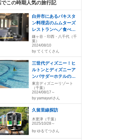
葉でこの時期人気の旅行記
白井市にあるパキスタ
ン料理店のムムターズ
レストランへ／食べロ
グのアジア・エスニッ
鎌ヶ谷・印西・八千代（千
葉）
クEAST100名店のひと
2024/08/10
つ
by
てくてくさん
三世代ディズニー！ヒ
ルトンとディズニーア
ンバサダーホテルの２
ベッドルームはどう違
東京ディズニーリゾート
（千葉）
う？
2024/08/17～
by
yamayuriさん
久留里線探訪
木更津（千葉）
2025/10/28～
by
ゆるてつさん