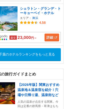
シェラトン・グランデ・ト
ーキョーベイ・ホテル
エリア：
舞浜
4.58
23,000
詳細
最安
円～
千葉のホテルランキングをもっと見る
葉の旅行ガイドまとめ
【2026年版】関東おすすめ
温泉地＆温泉宿を紹介！穴
場や日帰り湯、温泉街など
人気の温泉が点在する関東。今
回は定番の群馬県・草津はもち