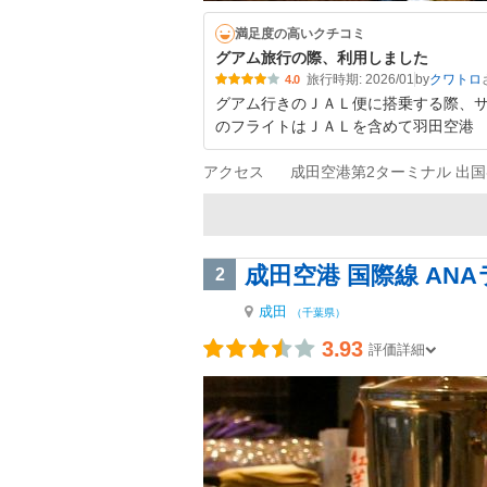
満足度の高いクチコミ
グアム旅行の際、利用しました
旅行時期: 2026/01
by
クワトロ
4.0
グアム行きのＪＡＬ便に搭乗する際、
のフライトはＪＡＬを含めて羽田空港
アクセス
成田空港第2ターミナル 出国審
成田空港 国際線 ANA
2
成田
（千葉県）
3.93
評価詳細