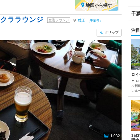
地図
から探す
千
サクララウンジ
空港ラウンジ
成田
（千葉県）
注目
クリップ
ロイ
▼ 
ル日
ンルー
1日
1,032