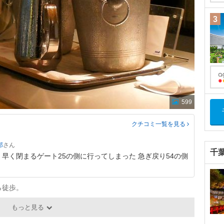
3
599
クチコミ一覧
を見る
郎
千
て 早く閉まるゲート25の側に行ってしまった 急ぎ戻り54の側
ら徒歩。
もっと見る