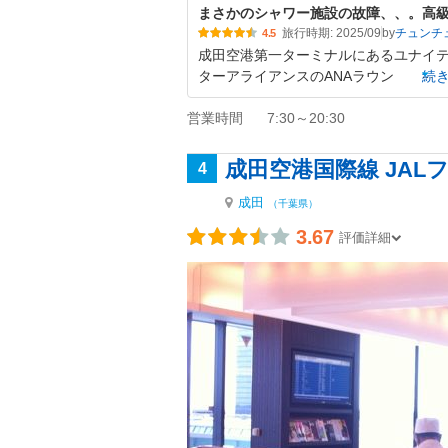
まさかのシャワー施設の故障、、。高
旅行時期: 2025/09
by
チュンチ
4.5
成田空港第一ターミナルにあるユナイテ
ターアライアンスのANAラウン
続
営業時間
7:30～20:30
成田空港国際線 JA
4
成田
（千葉県）
3.67
評価詳細