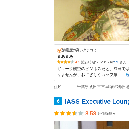
満足度の高いクチコミ
まあまあ
旅行時期: 2023/12
by
attu
4.0
ガルーダ航空のビジネスだと、成田では
りませんが、おにぎりやカップ麺
住所
千葉県成田市三里塚御料牧場1
IASS Executive Loun
6
3.53
評価詳細