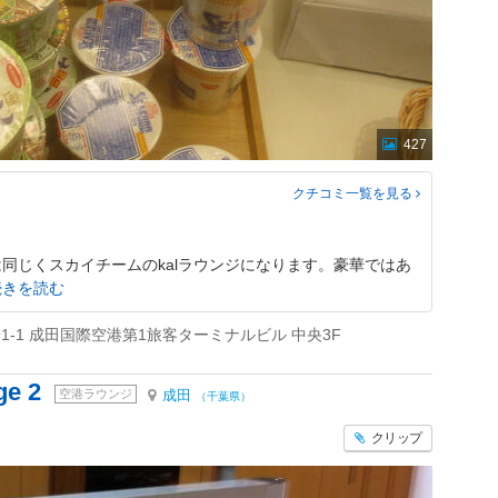
427
クチコミ一覧
を見る
同じくスカイチームのkalラウンジになります。豪華ではあ
続きを読む
-1 成田国際空港第1旅客ターミナルビル 中央3F
ge 2
空港ラウンジ
成田
（千葉県）
クリップ