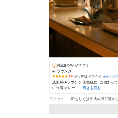
満足度の高いクチコミ
anラウンジ
旅行時期: 2024/02
by
maron太
5.0
成田ANAラウンジ 国際線には2個あっ
に到着 カレー
続きを読む
アクセス
JRもしくは京成成田空港か