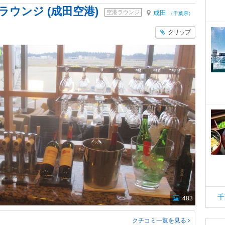
ラウンジ (成田空港)
空港ラウンジ
成田
（千葉県）
クリップ
千
483
クチコミ一覧
を見る