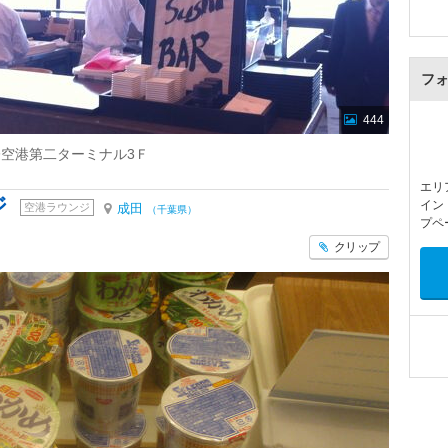
フ
444
空港第二ターミナル3Ｆ
エリ
ジ
イン
空港ラウンジ
成田
（千葉県）
プペ
クリップ