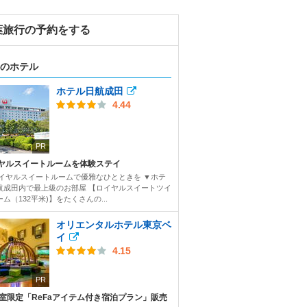
葉旅行の予約をする
のホテル
ホテル日航成田
4.44
PR
ヤルスイートルームを体験ステイ
ロイヤルスイートルームで優雅なひとときを ▼ホテ
航成田内で最上級のお部屋 【ロイヤルスイートツイ
ム（132平米)】をたくさんの...
オリエンタルホテル東京ベ
イ
4.15
PR
3室限定「ReFaアイテム付き宿泊プラン」販売