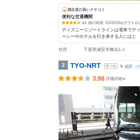
満足度の高いクチコミ
便利な交通機関
旅行時期: 2026/03
by
クワトロ
4.0
ディズニーリゾートラインは電車でデ
ーシーやホテルを行き来する人にはと
住所
千葉県浦安市舞浜1-1
TYO-NRT
2
乗り物
成田
（千
3.98
評価詳細