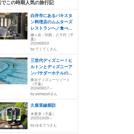
葉でこの時期人気の旅行記
白井市にあるパキスタ
ン料理店のムムターズ
レストランへ／食べロ
グのアジア・エスニッ
鎌ヶ谷・印西・八千代（千
葉）
クEAST100名店のひと
2024/08/10
つ
by
てくてくさん
三世代ディズニー！ヒ
ルトンとディズニーア
ンバサダーホテルの２
ベッドルームはどう違
東京ディズニーリゾート
（千葉）
う？
2024/08/17～
by
yamayuriさん
久留里線探訪
木更津（千葉）
2025/10/28～
by
ゆるてつさん