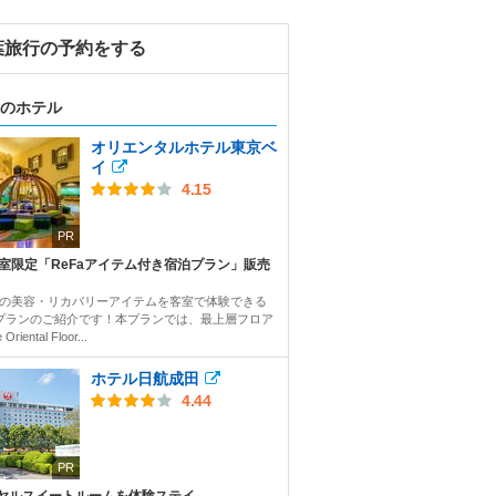
葉旅行の予約をする
のホテル
オリエンタルホテル東京ベ
イ
4.15
PR
3室限定「ReFaアイテム付き宿泊プラン」販売
Faの美容・リカバリーアイテムを客室で体験できる
プランのご紹介です！本プランでは、最上層フロア
Oriental Floor...
ホテル日航成田
4.44
PR