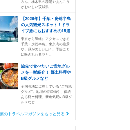
ろん、栃木県の秘湯やあんこう
がおいしい茨城県...
【2026年】千葉・房総半島
の人気観光スポット！ドラ
イブ旅にもおすすめの15選
東京から気軽にアクセスできる
千葉・房総半島。東京湾の絶景
や、緑が美しい山々、季節ごと
に咲き乱れる花と...
旅先で食べたいご当地グル
メを一挙紹介！ 郷土料理や
B級グルメなど
全国各地に点在している "ご当地
グルメ"。地域の特産物や、伝統
ある郷土料理、新進気鋭のB級グ
ルメなど...
葉のトラベルマガジンをもっと見る