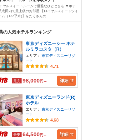
ヤルスイートルームを体験ステイ
ロイヤルスイートルームで優雅なひとときを ▼ホテ
航成田内で最上級のお部屋 【ロイヤルスイートツイ
ム（132平米)】をたくさんの...
葉の人気ホテルランキング
東京ディズニーシー ホテ
ルミラコスタ（R）
エリア：
東京ディズニーリゾ
ート
4.71
98,000
詳細
最安
円～
東京ディズニーランド(R)
ホテル
エリア：
東京ディズニーリゾ
ート
4.68
64,500
詳細
最安
円～