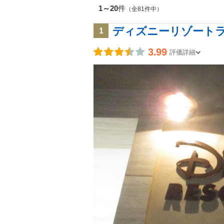
1～20
件
（全81件中）
ディズニーリゾート
1
3.99
評価詳細