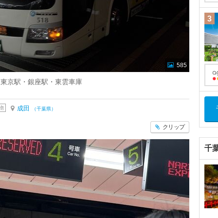
3
585
～東京駅・銀座駅・東雲車庫
物
成田
（千葉県）
クリップ
千