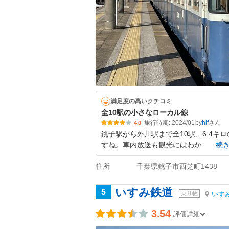
満足度の高いクチコミ
全10駅の小さなローカル線
旅行時期: 2024/01
by
hif
4.0
銚子駅から外川駅まで全10駅、6.4
すね。車内放送も観光にはわか
続
住所
千葉県銚子市西芝町1438
いすみ鉄道
5
乗り物
いす
3.54
評価詳細