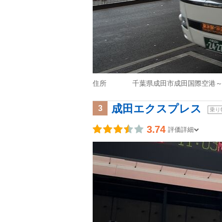
住所
千葉県成田市成田国際空港
成田エクスプレス
3
乗り
3.74
評価詳細