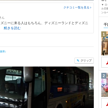
ロイ
▼ 
クチコミ一覧
を見る
ル日
ンルー
ィズニーに来る人はもちろん、ディズニーランドとディズニ
千
続きを読む
1
葉県）
クリップ
2