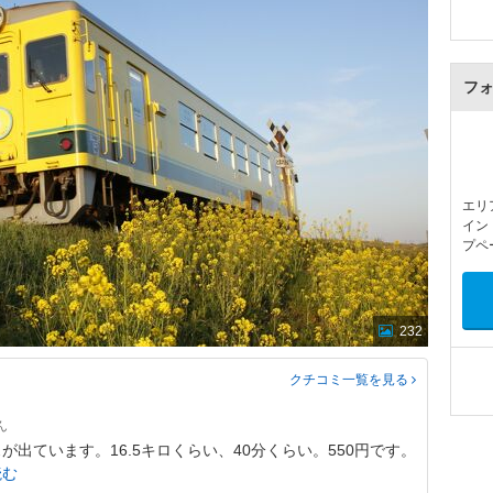
フ
エリ
イン
プペ
232
クチコミ一覧
を見る
出ています。16.5キロくらい、40分くらい。550円です。
読む