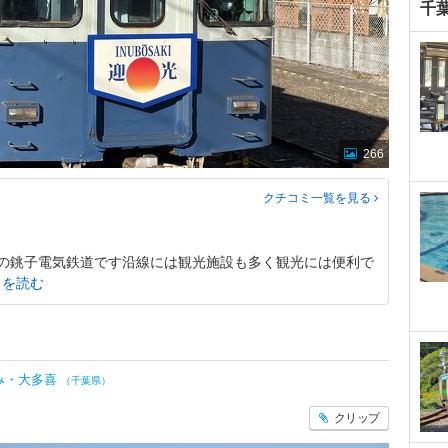
千
266
クチコミ一覧
を見る
キロの銚子電気鉄道です沿線には観光施設も多く観光には便利で
きを読む
み・大多喜
（千葉県）
クリップ