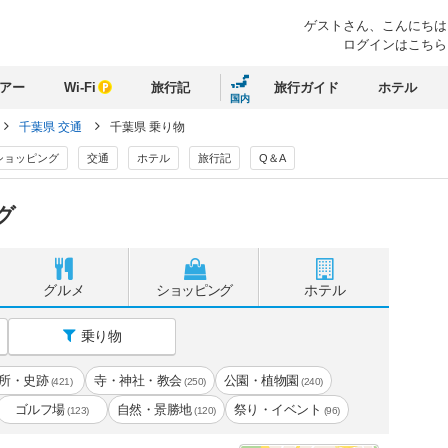
ゲストさん、
こんにちは
ログインはこちら
アー
Wi-Fi
旅行記
旅行ガイド
ホテル
国内
千葉県 交通
千葉県 乗り物
ショッピング
交通
ホテル
旅行記
Q＆A
グ
グルメ
ショッピング
ホテル
乗り物
所・史跡
寺・神社・教会
公園・植物園
(421)
(250)
(240)
ゴルフ場
自然・景勝地
祭り・イベント
(123)
(120)
(96)