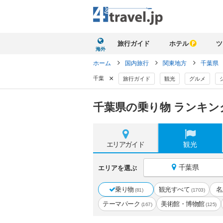
旅行ガイド
ホテル
ツ
海外
ホーム
国内旅行
関東地方
千葉県
×
千葉
旅行ガイド
観光
グルメ
千葉県の乗り物 ランキン
エリア
ガイド
観光
千葉県
エリアを選ぶ
乗り物
観光すべて
名
(81)
(1703)
テーマパーク
美術館・博物館
(167)
(125)