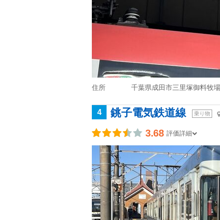
住所
千葉県成田市三里塚御料牧
銚子電気鉄道線
4
乗り物
3.68
評価詳細