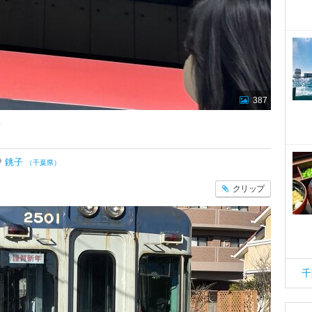
387
場
銚子
（千葉県）
クリップ
千