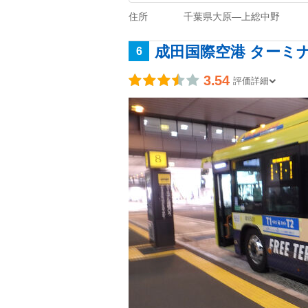
住所
千葉県大原―上総中野
成田国際空港 ターミ
6
3.54
評価詳細