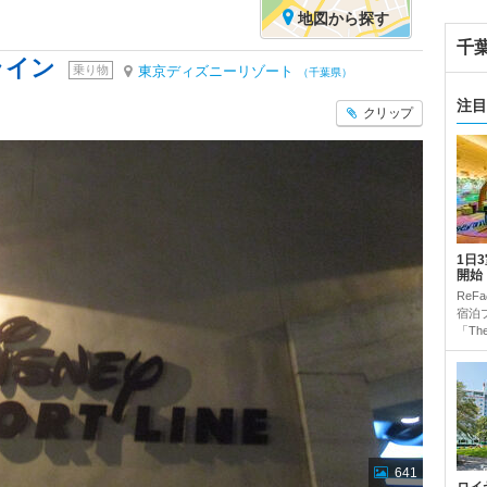
地図
から探す
千
ライン
乗り物
東京ディズニーリゾート
（千葉県）
注目
クリップ
1日
開始
Re
宿泊
「The 
641