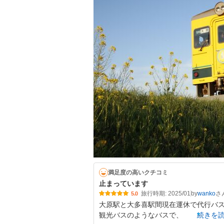
満足度の高いクチコミ
止まっています
旅行時期: 2025/01
by
wanko
5.0
大原駅と大多喜駅間現在運休で代行バスが
観光バスのようなバスで、
続きを