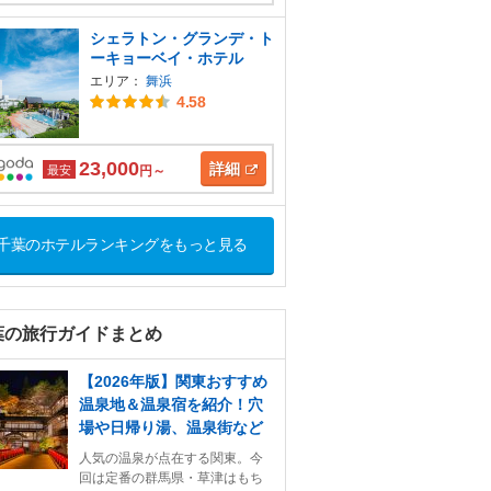
シェラトン・グランデ・ト
ーキョーベイ・ホテル
エリア：
舞浜
4.58
23,000
詳細
最安
円～
千葉のホテルランキングをもっと見る
葉の旅行ガイドまとめ
【2026年版】関東おすすめ
温泉地＆温泉宿を紹介！穴
場や日帰り湯、温泉街など
人気の温泉が点在する関東。今
回は定番の群馬県・草津はもち