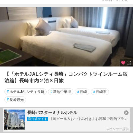
12
【「ホテルJALシティ長崎」コンパクトツインルーム宿
泊編】長崎市内２泊３日旅
#
ホテルJALシティ長崎
#
新地中華街
#
長崎
#
長崎市
#
長崎観光
長崎市
長崎バスターミナルホテル
【缶ビール＆おつまみ付き】お部屋で晩酌プラン
194
2026/04/21～
by masapiさん
宿公式サイト
投稿日：3ヶ月前
スポンサー提供