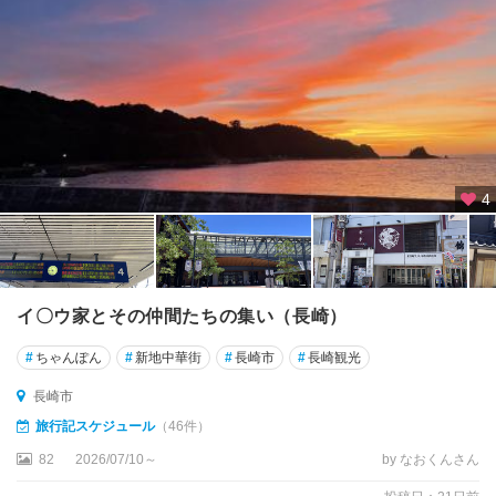
長
崎
市
諫
早
・
大
村
4
・
西
海
佐
イ〇ウ家とその仲間たちの集い（長崎）
世
保
#
ちゃんぽん
#
新地中華街
#
長崎市
#
長崎観光
・
平
長崎市
戸
旅行記スケジュール
（46件）
・
82
2026/07/10～
by なおくんさん
ハ
ウ