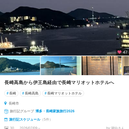
馬
・
壱
岐
47
長崎高島から伊王島経由で長崎マリオットホテルへ
#
長崎
#
長崎高島
#
長崎マリオットホテル
長崎市
旅行記グループ
博多・長崎家族旅行2026
旅行記スケジュール
（5件）
30
2026/07/09～
by 湖仙さん