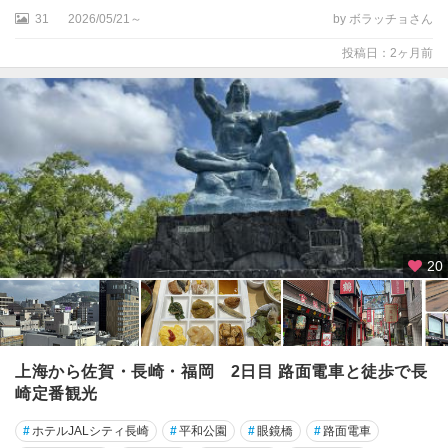
31
2026/05/21～
by ボラッチョさん
投稿日：2ヶ月前
20
上海から佐賀・長崎・福岡 2日目 路面電車と徒歩で長
崎定番観光
#
ホテルJALシティ長崎
#
平和公園
#
眼鏡橋
#
路面電車