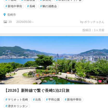
#
新地中華街
#
長崎
#
鯛の浦教会
長崎市
39
2026/05/30～
by ボラッチョさん
投稿日：1ヶ月前
36
【2026】新幹線で繋ぐ長崎1泊2日旅
#
マリオット長崎
#
出島
#
平和公園
#
新地中華街
#
潜伏キリシタン