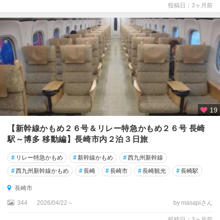
投稿日：3ヶ月前
19
【新幹線かもめ２６号＆リレー特急かもめ２６号 長崎
駅～博多 移動編】長崎市内２泊３日旅
#
リレー特急かもめ
#
新幹線かもめ
#
西九州新幹線
#
西九州新幹線かもめ
#
長崎
#
長崎市
#
長崎観光
#
長崎駅
長崎市
344
2026/04/22～
by masapiさん
投稿日：3ヶ月前