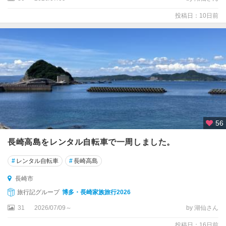
投稿日：10日前
56
長崎高島をレンタル自転車で一周しました。
#
レンタル自転車
#
長崎高島
長崎市
旅行記グループ
博多・長崎家族旅行2026
31
2026/07/09～
by 湖仙さん
投稿日：16日前