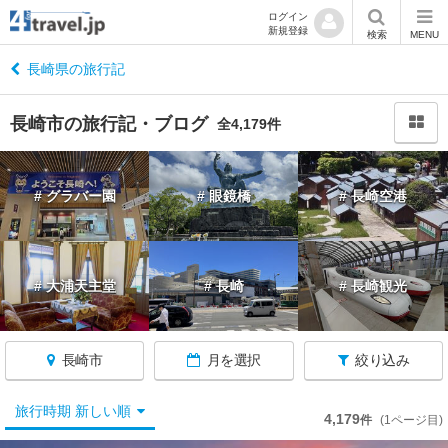
ログイン
新規登録
閉
検索
MENU
じ
る
長崎県の旅行記
長崎市の旅行記・ブログ
全4,179件
長
# グラバー園
# 眼鏡橋
# 長崎空港
崎
へ
戻
る
# 大浦天主堂
# 長崎
# 長崎観光
長
崎
長崎市
月を選択
絞り込み
す
べ
て
旅行時期 新しい順
4,179
件
(1ページ目)