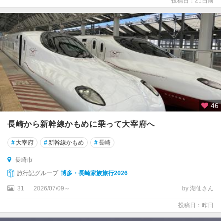
投稿日：21日前
ス
テ
ン
ボ
ス
島
原
・
雲
46
仙
・
長崎から新幹線かもめに乗って大宰府へ
小
浜
#
大宰府
#
新幹線かもめ
#
長崎
長崎市
五
島
旅行記グループ
博多・長崎家族旅行2026
列
31
2026/07/09～
by 湖仙さん
島
・
投稿日：昨日
対