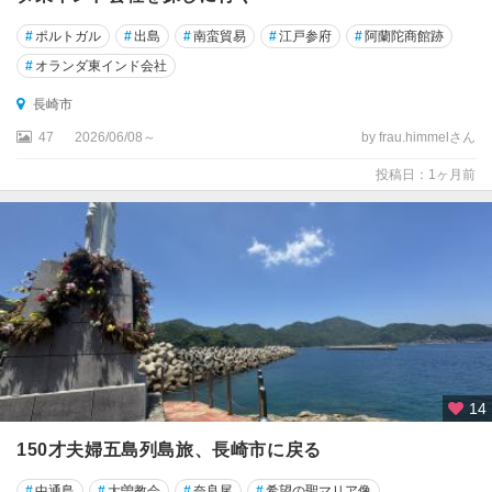
#
ポルトガル
#
出島
#
南蛮貿易
#
江戸参府
#
阿蘭陀商館跡
#
オランダ東インド会社
長崎市
47
2026/06/08～
by frau.himmelさん
投稿日：1ヶ月前
14
150才夫婦五島列島旅、長崎市に戻る
#
中通島
#
大曽教会
#
奈良尾
#
希望の聖マリア像