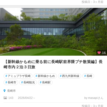
投稿日：3ヶ月前
16
【新幹線かもめに乗る前に長崎駅前界隈プチ散策編】長
崎市内２泊３日旅
#
アミュプラザ長崎
#
新幹線かもめ
#
西九州新幹線
#
長崎
#
長崎市
#
長崎観光
#
長崎駅
長崎市
143
2026/04/22～
by masapiさん
投稿日：3ヶ月前