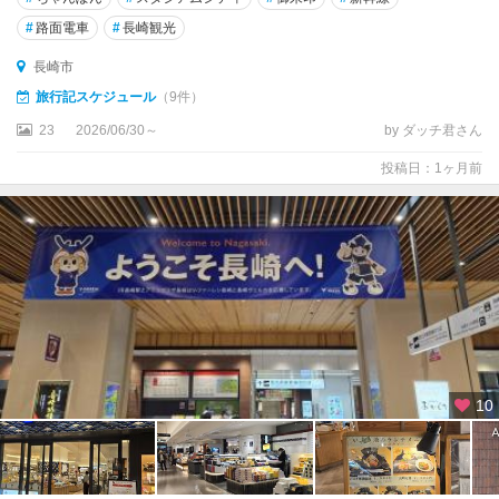
#
路面電車
#
長崎観光
長崎市
旅行記スケジュール
（9件）
23
2026/06/30～
by ダッチ君さん
投稿日：1ヶ月前
10