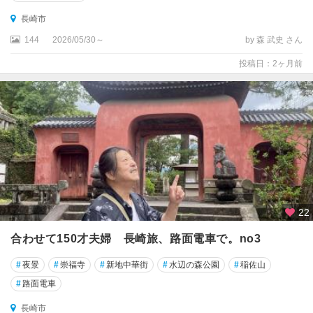
長崎市
144
2026/05/30～
by 森 武史 さん
投稿日：2ヶ月前
22
合わせて150才夫婦 長崎旅、路面電車で。no3
#
夜景
#
崇福寺
#
新地中華街
#
水辺の森公園
#
稲佐山
#
路面電車
長崎市