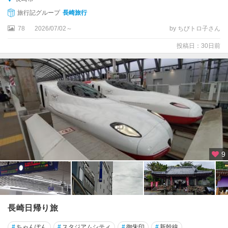
旅行記グループ
長崎旅行
78
2026/07/02～
by ちびトロ子さん
投稿日：30日前
9
長崎日帰り旅
#
ちゃんぽん
#
スタジアムシティ
#
御朱印
#
新幹線