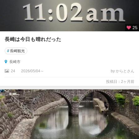
25
長崎は今日も晴れだった
#
長崎観光
長崎市
24
2026/05/04～
by からとさん
投稿日：2ヶ月前