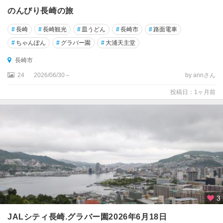
のんびり長崎の旅
#
長崎
#
長崎観光
#
皿うどん
#
長崎市
#
路面電車
#
ちゃんぽん
#
グラバー園
#
大浦天主堂
長崎市
24
2026/06/30～
by annさん
投稿日：1ヶ月前
3
JALシティ長崎.グラバー園2026年6月18日