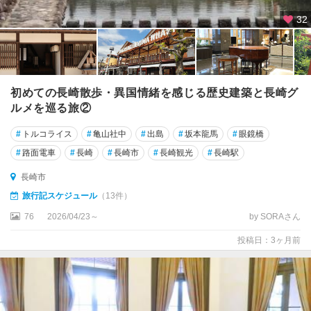
32
初めての長崎散歩・異国情緒を感じる歴史建築と長崎グ
ルメを巡る旅②
#
トルコライス
#
亀山社中
#
出島
#
坂本龍馬
#
眼鏡橋
#
路面電車
#
長崎
#
長崎市
#
長崎観光
#
長崎駅
長崎市
旅行記スケジュール
（13件）
76
2026/04/23～
by SORAさん
投稿日：3ヶ月前