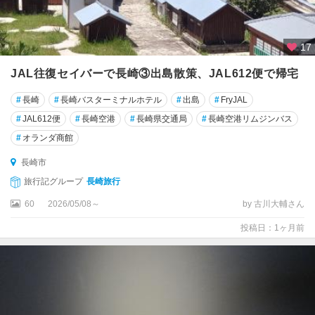
17
JAL往復セイバーで長崎③出島散策、JAL612便で帰宅
#
長崎
#
長崎バスターミナルホテル
#
出島
#
FryJAL
#
JAL612便
#
長崎空港
#
長崎県交通局
#
長崎空港リムジンバス
#
オランダ商館
長崎市
旅行記グループ
長崎旅行
60
2026/05/08～
by 古川大輔さん
投稿日：1ヶ月前