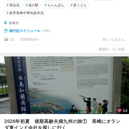
#
雲仙岳
#
道の駅
#
ちゃんぽん
#
皿うどん
#
老李長崎中華街総本店
長崎市
旅行記スケジュール
（5件）
22
2026/06/16～
by ぐらおさん
投稿日：1ヶ月前
64
2026年初夏 後期高齢夫婦九州の旅① 長崎にオラン
ダ東インド会社を探しに行く