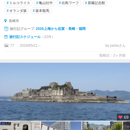
#
トルコライス
#
亀山社中
#
出島ワーフ
#
原爆記念館
#
オランダ坂
#
坂本龍馬
長崎市
旅行記グループ
2026上海から佐賀・長崎・福岡
旅行記スケジュール
（32件）
77
2026/05/21～
by yameさん
投稿日：2ヶ月前
69