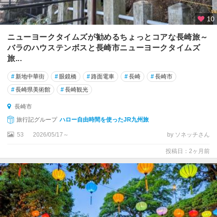
10
ニューヨークタイムズが勧めるちょっとコアな長崎旅～
バラのハウステンボスと長崎市ニューヨークタイムズ
旅...
#
新地中華街
#
眼鏡橋
#
路面電車
#
長崎
#
長崎市
#
長崎県美術館
#
長崎観光
長崎市
旅行記グループ
ハロー自由時間を使ったJR九州旅
53
2026/05/17～
by ソネッチさん
投稿日：2ヶ月前