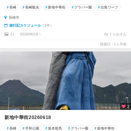
#
長崎
#
長崎観光
#
新地中華街
#
グラバー園
#
出島ワーフ
長崎市
旅行記スケジュール
（3件）
21
2026/06/16～
by ぐらおさん
投稿日：1ヶ月前
2
新地中華街20260618
#
長崎
#
平和公園
#
坂本龍馬
#
グラバー園
#
新地中華街