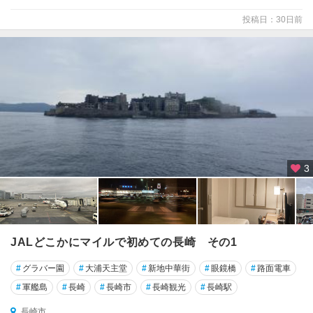
投稿日：30日前
3
JALどこかにマイルで初めての長崎 その1
#
グラバー園
#
大浦天主堂
#
新地中華街
#
眼鏡橋
#
路面電車
#
軍艦島
#
長崎
#
長崎市
#
長崎観光
#
長崎駅
長崎市