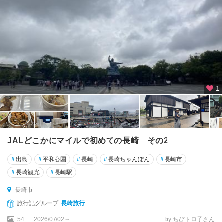
1
JALどこかにマイルで初めての長崎 その2
#
出島
#
平和公園
#
長崎
#
長崎ちゃんぽん
#
長崎市
#
長崎観光
#
長崎駅
長崎市
旅行記グループ
長崎旅行
54
2026/07/02～
by ちびトロ子さん