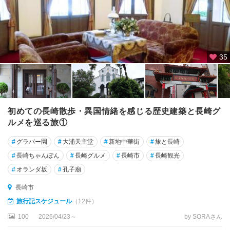
35
初めての長崎散歩・異国情緒を感じる歴史建築と長崎グ
ルメを巡る旅①
#
グラバー園
#
大浦天主堂
#
新地中華街
#
旅と長崎
#
長崎ちゃんぽん
#
長崎グルメ
#
長崎市
#
長崎観光
#
オランダ坂
#
孔子廟
長崎市
旅行記スケジュール
（12件）
100
2026/04/23～
by SORAさん