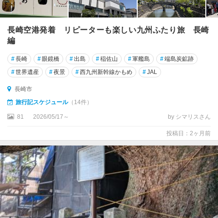
長崎空港発着 リピーターも楽しい九州ふたり旅 長崎
編
#
長崎
#
眼鏡橋
#
出島
#
稲佐山
#
軍艦島
#
端島炭鉱跡
#
世界遺産
#
夜景
#
西九州新幹線かもめ
#
JAL
長崎市
旅行記スケジュール
（14件）
81
2026/05/17～
by シマリスさん
投稿日：2ヶ月前