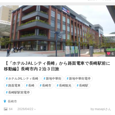
6
【「ホテルJALシティ長崎」から路面電車で長崎駅前に
移動編】長崎市内２泊３日旅
#
ホテルJALシティ長崎
#
新地中華街
#
新地中華街電停
#
路面電車
#
長崎
#
長崎市
#
長崎観光
#
長崎駅
#
長崎駅駅前電停
長崎市
64
2026/04/22～
by masapiさん