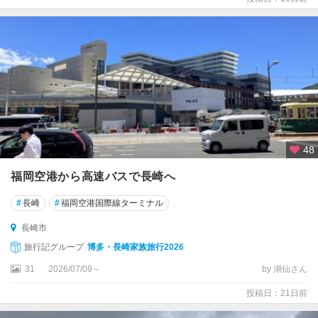
48
福岡空港から高速バスで長崎へ
#
長崎
#
福岡空港国際線ターミナル
長崎市
旅行記グループ
博多・長崎家族旅行2026
31
2026/07/09～
by 湖仙さん
投稿日：21日前