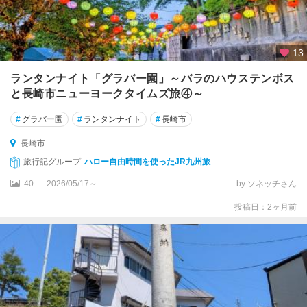
13
ランタンナイト「グラバー園」～バラのハウステンボス
と長崎市ニューヨークタイムズ旅④～
#
グラバー園
#
ランタンナイト
#
長崎市
長崎市
旅行記グループ
ハロー自由時間を使ったJR九州旅
40
2026/05/17～
by ソネッチさん
投稿日：2ヶ月前