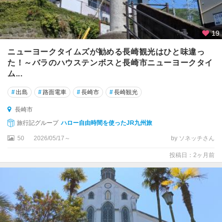
19
ニューヨークタイムズが勧める長崎観光はひと味違っ
た！～バラのハウステンボスと長崎市ニューヨークタイ
ム...
#
出島
#
路面電車
#
長崎市
#
長崎観光
長崎市
旅行記グループ
ハロー自由時間を使ったJR九州旅
50
2026/05/17～
by ソネッチさん
投稿日：2ヶ月前