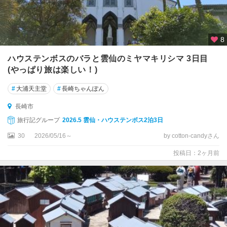
8
ハウステンボスのバラと雲仙のミヤマキリシマ 3日目
(やっぱり旅は楽しい！)
#
大浦天主堂
#
長崎ちゃんぽん
長崎市
旅行記グループ
2026.5 雲仙・ハウステンボス2泊3日
30
2026/05/16～
by cotton-candyさん
投稿日：2ヶ月前