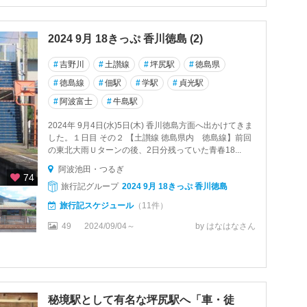
2024 9月 18きっぷ 香川徳島 (2)
#
吉野川
#
土讃線
#
坪尻駅
#
徳島県
#
徳島線
#
佃駅
#
学駅
#
貞光駅
#
阿波富士
#
牛島駅
2024年 9月4日(水)5日(木) 香川徳島方面へ出かけてきま
した。１日目 その２ 【土讃線 徳島県内 徳島線】前回
の東北大雨Ｕターンの後、2日分残っていた青春18...
阿波池田・つるぎ
74
旅行記グループ
2024 9月 18きっぷ 香川徳島
旅行記スケジュール
（11件）
49
2024/09/04～
by はなはなさん
秘境駅として有名な坪尻駅へ「車・徒