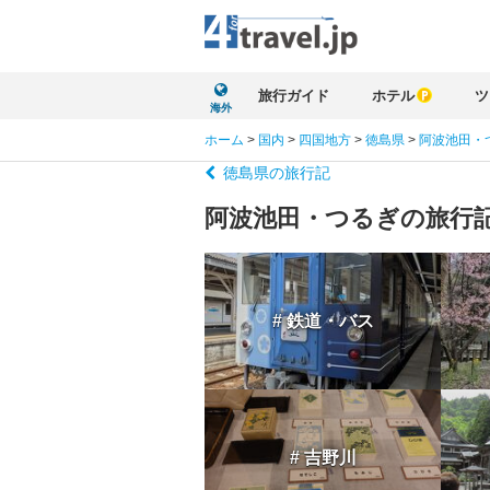
旅行ガイド
ホテル
ツ
海外
ホーム
>
国内
>
四国地方
>
徳島県
>
阿波池田・
徳島県の旅行記
阿波池田・つるぎの旅行
# 鉄道・バス
# 吉野川