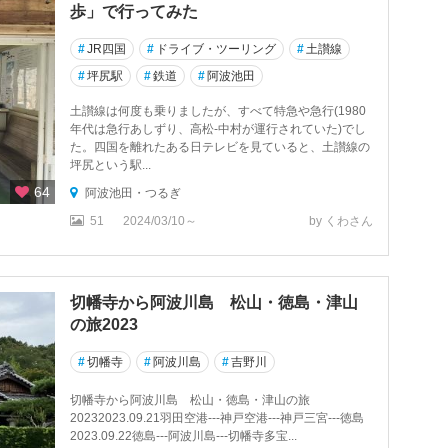
歩」で行ってみた
#
JR四国
#
ドライブ・ツーリング
#
土讃線
#
坪尻駅
#
鉄道
#
阿波池田
土讃線は何度も乗りましたが、すべて特急や急行(1980
年代は急行あしずり、高松-中村が運行されていた)でし
た。四国を離れたある日テレビを見ていると、土讃線の
坪尻という駅...
64
阿波池田・つるぎ
51
2024/03/10～
by くわさん
切幡寺から阿波川島 松山・徳島・津山
の旅2023
#
切幡寺
#
阿波川島
#
吉野川
切幡寺から阿波川島 松山・徳島・津山の旅
20232023.09.21羽田空港---神戸空港---神戸三宮---徳島
2023.09.22徳島---阿波川島---切幡寺多宝...