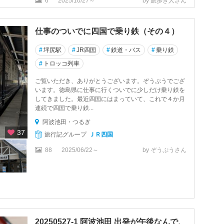
6
2025/10/27～
by 旅歩き人さん
仕事のついでに四国で乗り鉄（その４）
#
坪尻駅
#
JR四国
#
鉄道・バス
#
乗り鉄
#
トロッコ列車
ご覧いただき、ありがとうございます。ぞうぷうでござ
います。徳島県に仕事に行くついでに少しだけ乗り鉄を
してきました。最近四国にはまっていて、これで４か月
連続で四国で乗り鉄...
阿波池田・つるぎ
37
旅行記グループ
ＪＲ四国
88
2025/06/22～
by ぞうぷうさん
20250527-1 阿波池田 出発が午後なんで、