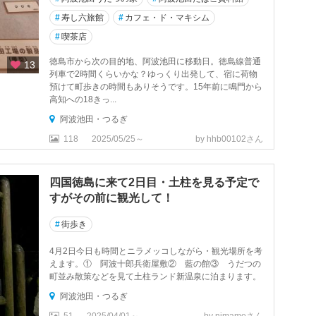
#
寿し六旅館
#
カフェ・ド・マキシム
#
喫茶店
徳島市から次の目的地、阿波池田に移動日。徳島線普通
13
列車で2時間くらいかな？ゆっくり出発して、宿に荷物
預けて町歩きの時間もありそうです。15年前に鳴門から
高知への18きっ...
阿波池田・つるぎ
118
2025/05/25～
by hhb00102さん
四国徳島に来て2日目・土柱を見る予定で
すがその前に観光して！
#
街歩き
4月2日今日も時間とニラメッコしながら・観光場所を考
えます。① 阿波十郎兵衛屋敷② 藍の館③ うだつの
町並み散策などを見て土柱ランド新温泉に泊まります。
阿波池田・つるぎ