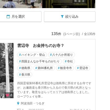
月を選択
絞り込み
135
件
(1ページ目)
/ 全135件
雲辺寺 お金持ちのお寺？
#
ハイキング・登山
#
八十八か所巡り
#
四国まんなか千年ものがたり
#
寺社
#
徳島県
#
第66番札所
#
観音寺市
#
雲辺寺
#
香川県
四国霊場第66番札所雲辺寺は徳島県に所在するお寺です
が、お遍路道も香川県から入るので香川県の札所となっ
ています。敬意をはらってエリアは徳島県としました。
8
ロープウェイを降...
阿波池田・つるぎ