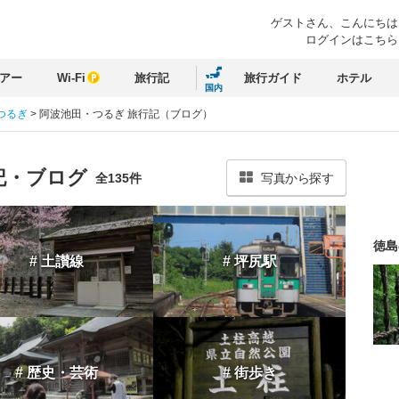
ゲストさん、
こんにちは
ログインはこちら
アー
Wi-Fi
旅行記
旅行ガイド
ホテル
国内
つるぎ
>
阿波池田・つるぎ 旅行記（ブログ）
記・ブログ
全135件
写真から探す
徳島
# 土讃線
# 坪尻駅
# 歴史・芸術
# 街歩き