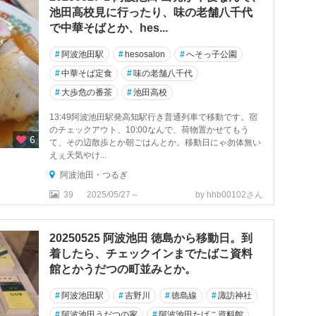
池田高校見に行ったり、味の老舗八千代
で中華そばとか、hes...
#
阿波池田駅
#
hesosalon
#
へそっ子公園
#
中華そば定食
#
味の老舗八千代
#
大歩危の番茶
#
池田高校
13:49阿波池田駅発高知駅行き普通列車で移動です。宿
のチェックアウト、10:00なんで、荷物置かせてもう
6
て、その辺散歩とか朝ごはんとか。移動日にゃ勿体無い
えぇ天気やけ...
阿波池田・つるぎ
39
2025/05/27～
by hhb00102さん
20250525 阿波池田 徳島から移動日。到
着したら、チェックインまでたばこ資料
館とかうだつの町並みとか。
#
阿波池田駅
#
吉野川
#
徳島線
#
諏訪神社
#
阿波池田うだつの家
#
阿波池田たばこ資料館