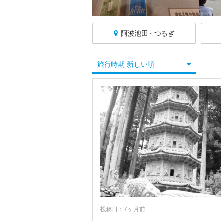
阿波池田・つるぎ
徳島へ戻る
旅行時期 新しい順
徳島すべて
徳島・鳴門
祖谷・かずら橋・剣山
阿波池田・吉野川周辺
阿波池田・つるぎ
吉野川・阿波・脇町
阿南・日和佐・海陽・那賀
投稿日：7ヶ月前