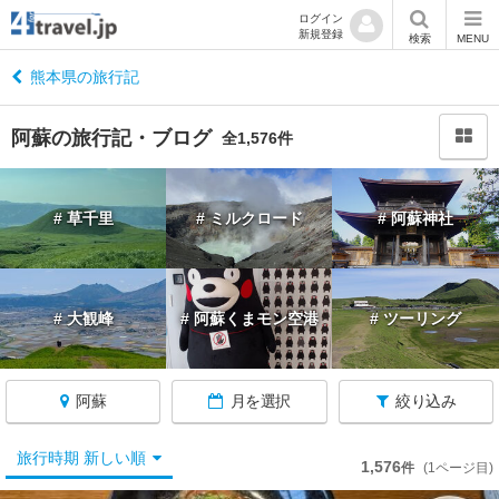
ログイン
新規登録
閉
検索
MENU
じ
る
熊本県の旅行記
阿蘇の旅行記・ブログ
全1,576件
熊
# 草千里
# ミルクロード
# 阿蘇神社
本
へ
戻
る
# 大観峰
# 阿蘇くまモン空港
# ツーリング
熊
本
阿蘇
月を選択
絞り込み
す
べ
て
旅行時期 新しい順
1,576
件
(1ページ目)