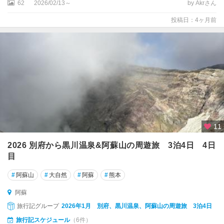
62
2026/02/13～
by Akrさん
投稿日：4ヶ月前
11
2026 別府から黒川温泉&阿蘇山の周遊旅 3泊4日 4日
目
#
阿蘇山
#
大自然
#
阿蘇
#
熊本
阿蘇
旅行記グループ
2026年1月 別府、黒川温泉、阿蘇山の周遊旅 3泊4日
旅行記スケジュール
（6件）