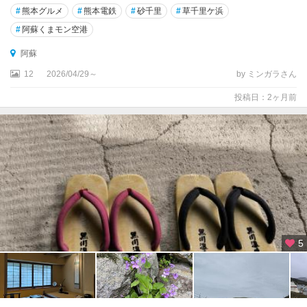
#
熊本グルメ
#
熊本電鉄
#
砂千里
#
草千里ケ浜
#
阿蘇くまモン空港
阿蘇
12
2026/04/29～
by ミンガラさん
投稿日：2ヶ月前
5