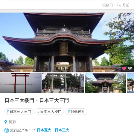
鹿
投稿日：1ヶ月前
・
菊
池
八
代
・
人
吉
・
85
水
俣
天
草
日本三大楼門・日本三大三門
諸
島
#
日本三大三門
#
日本三大楼門
#
阿蘇神社
阿蘇
旅行記グループ
日本五大・日本三大