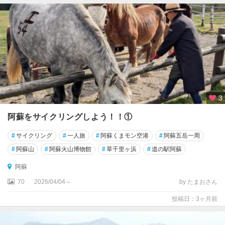
3
阿蘇をサイクリングしよう！！①
#
サイクリング
#
一人旅
#
阿蘇くまモン空港
#
阿蘇五岳一周
#
阿蘇山
#
阿蘇火山博物館
#
草千里ヶ浜
#
道の駅阿蘇
阿蘇
70
2026/04/04～
by たまおさん
投稿日：3ヶ月前