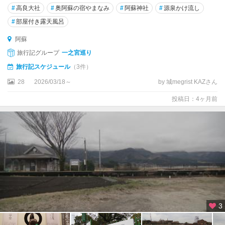
#
高良大社
#
奥阿蘇の宿やまなみ
#
阿蘇神社
#
源泉かけ流し
#
部屋付き露天風呂
阿蘇
旅行記グループ
一之宮巡り
旅行記スケジュール
（3件）
28
2026/03/18～
by 城megrist KAZさん
投稿日：4ヶ月前
3