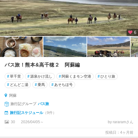
6
バス旅！熊本&高千穂２ 阿蘇編
#
草千里
#
源泉かけ流し
#
阿蘇くまモン空港
#
ひとり旅
#
どんどこ湯
#
乗馬
#
あそちほ号
阿蘇
旅行記グループ
バス旅
旅行記スケジュール
（9件）
30
2026/04/05～
by rararamさん
投稿日：4ヶ月前