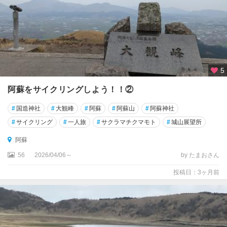
5
阿蘇をサイクリングしよう！！②
#
国造神社
#
大観峰
#
阿蘇
#
阿蘇山
#
阿蘇神社
#
サイクリング
#
一人旅
#
サクラマチクマモト
#
城山展望所
阿蘇
56
2026/04/06～
by たまおさん
投稿日：3ヶ月前