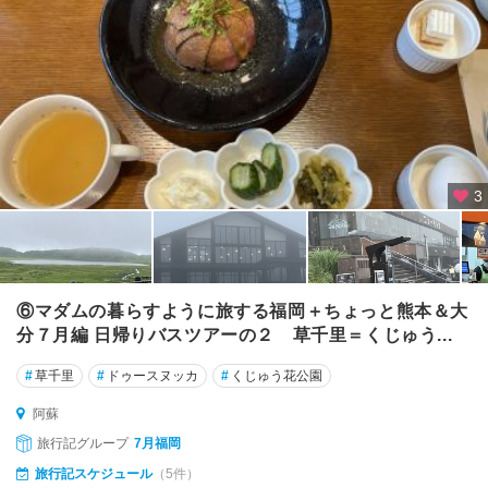
熊
本
市
阿
蘇
・
小
国
3
郷
（
杖
立
・
⑥マダムの暮らすように旅する福岡＋ちょっと熊本＆大
黒
分７月編 日帰りバスツアーの２ 草千里＝くじゅう...
川
）
#
草千里
#
ドゥースヌッカ
#
くじゅう花公園
阿
阿蘇
蘇
旅行記グループ
7月福岡
旅行記スケジュール
（5件）
黒