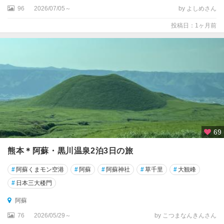
川
96
2026/07/05～
by よしめさん
温
投稿日：1ヶ月前
泉
・
杖
立
温
泉
山
都
・
69
熊
本
熊本＊阿蘇・黒川温泉2泊3日の旅
空
港
#
阿蘇くまモン空港
#
阿蘇
#
阿蘇神社
#
草千里
#
大観峰
#
日本三大楼門
玉
名
阿蘇
・
76
2026/05/29～
by こつまなんきんさん
山