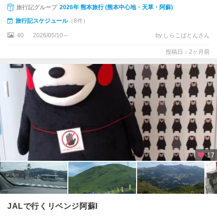
旅行記グループ
2026年 熊本旅行 (熊本中心地・天草・阿蘇)
旅行記スケジュール
（8件）
40
2026/05/10～
by しらこばとんさん
投稿日：2ヶ月前
17
JALで行くリベンジ阿蘇Ⅰ