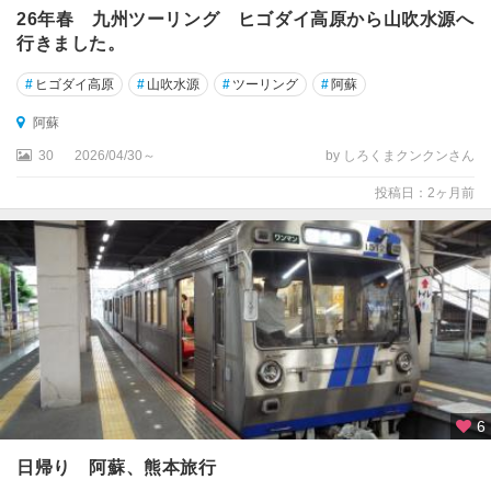
26年春 九州ツーリング ヒゴダイ高原から山吹水源へ
行きました。
#
ヒゴダイ高原
#
山吹水源
#
ツーリング
#
阿蘇
阿蘇
30
2026/04/30～
by しろくまクンクンさん
投稿日：2ヶ月前
6
日帰り 阿蘇、熊本旅行