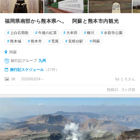
福岡県南部から熊本県へ。 阿蘇と熊本市内観光
#
上白石萌歌
#
午後の紅茶
#
大牟田
#
柳川
#
水前寺公園
#
熊本城
#
熊本市
#
荒尾
#
見晴台駅
#
阿蘇
阿蘇
旅行記グループ
九州
旅行記スケジュール
（27件）
38
2026/02/24～
by とろさん
投稿日：3ヶ月前