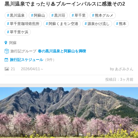
黒川温泉でまったり♨ブルーインパルスに感激その2
#
黒川温泉
#
阿蘇山
#
黒川荘
#
草千里
#
熊本グルメ
#
草千里珈琲焙煎所
#
阿蘇くまモン空港
#
源泉かけ流し
#
熊本
#
草千里ケ浜
阿蘇
旅行記グループ
春の黒川温泉と阿蘇山を満喫
旅行記スケジュール
（9件）
21
2026/04/11～
by あざみさん
投稿日：3ヶ月前