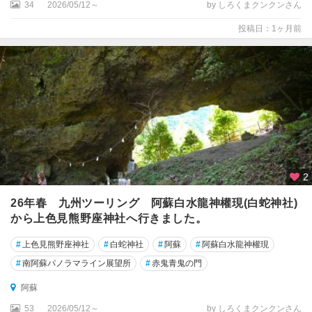
34
2026/05/12～
by しろくまクンクンさん
投稿日：1ヶ月前
2
26年春 九州ツーリング 阿蘇白水龍神權現(白蛇神社)
から上色見熊野座神社へ行きました。
#
上色見熊野座神社
#
白蛇神社
#
阿蘇
#
阿蘇白水龍神權現
#
南阿蘇パノラマライン展望所
#
赤鬼青鬼の門
阿蘇
53
2026/05/12～
by しろくまクンクンさん