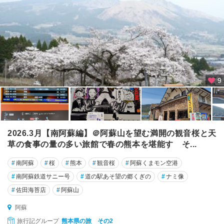
9
2026.3月【南阿蘇編】＠阿蘇山を望む満開の観音桜と天
草の食事の量の多い旅館で春の熊本を堪能す そ...
#
南阿蘇
#
桜
#
熊本
#
観音桜
#
阿蘇くまモン空港
#
南阿蘇鉄道サニー号
#
道の駅あそ望の郷くぎの
#
ナミ像
#
佐田海苔店
#
阿蘇山
阿蘇
旅行記グループ
熊本県の旅 その2