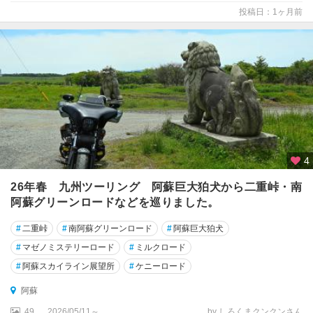
投稿日：1ヶ月前
4
26年春 九州ツーリング 阿蘇巨大狛犬から二重峠・南
阿蘇グリーンロードなどを巡りました。
#
二重峠
#
南阿蘇グリーンロード
#
阿蘇巨大狛犬
#
マゼノミステリーロード
#
ミルクロード
#
阿蘇スカイライン展望所
#
ケニーロード
阿蘇
49
2026/05/11～
by しろくまクンクンさん