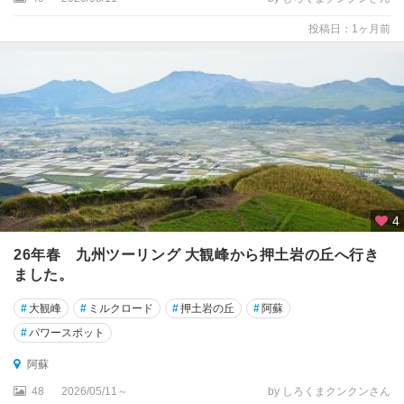
投稿日：1ヶ月前
4
26年春 九州ツーリング 大観峰から押土岩の丘へ行き
ました。
#
大観峰
#
ミルクロード
#
押土岩の丘
#
阿蘇
#
パワースポット
阿蘇
48
2026/05/11～
by しろくまクンクンさん