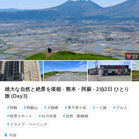
11
雄大な自然と絶景を堪能 - 熊本・阿蘇 - 2泊3日 ひとり
旅 (Day3)
#
阿蘇
#
阿蘇山
#
大観峰
#
草千里ケ浜
#
一人旅
#
グルメ
#
絶景スポット
#
白川水源
#
自然・動植物
#
ドライブ・ツーリング
阿蘇