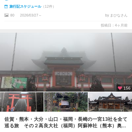
旅行記スケジュール
（12件）
80
2026/03/27～
by まひなさん
投稿日：4ヶ月前
156
佐賀・熊本・大分・山口・福岡・長崎の一宮13社を全て
巡る旅 その２高良大社（福岡）阿蘇神社（熊本）奥...