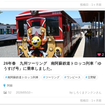
投稿日：1ヶ月前
2
26年春 九州ツーリング 南阿蘇鉄道トロッコ列車「ゆ
うすげ号」に乗車しました。
#
南阿蘇鉄道トロッコ列車
#
ツーリング
#
ワンピース
#
立野駅
阿蘇
52
2026/05/10～
by しろくまクンクンさん
投稿日：1ヶ月前