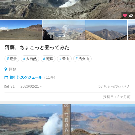
48
阿蘇、ちょこっと登ってみた
#
絶景
#
大自然
#
阿蘇
#
登山
#
活火山
阿蘇
旅行記スケジュール
（11件）
31
2026/02/21～
by ちゃっぴぃ♪さん
投稿日：5ヶ月前