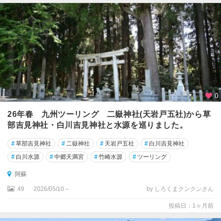
0
26年春 九州ツーリング 二嶽神社(天岩戸五社)から草
部吉見神社・白川吉見神社と水源を巡りました。
#
草部吉見神社
#
二嶽神社
#
天岩戸五社
#
白川吉見神社
#
白川水源
#
中郷天満宮
#
竹崎水源
#
ツーリング
阿蘇
49
2026/05/10～
by しろくまクンクンさん
投稿日：1ヶ月前