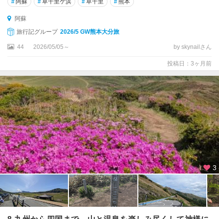
#
阿蘇
#
草千里ケ浜
#
草千里
#
熊本
阿蘇
旅行記グループ
2026/5 GW熊本大分旅
44
2026/05/05～
by skynailさん
投稿日：3ヶ月前
3