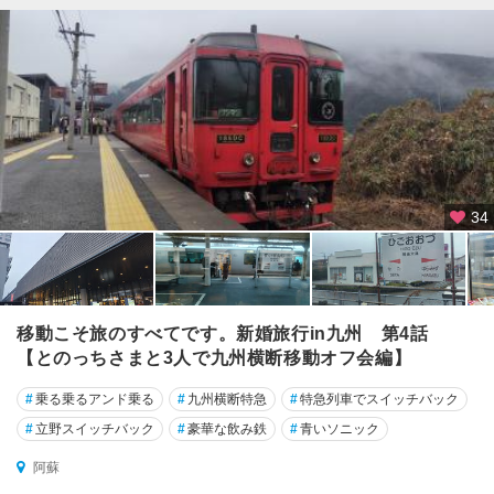
34
移動こそ旅のすべてです。新婚旅行in九州 第4話
【とのっちさまと3人で九州横断移動オフ会編】
#
乗る乗るアンド乗る
#
九州横断特急
#
特急列車でスイッチバック
#
立野スイッチバック
#
豪華な飲み鉄
#
青いソニック
阿蘇