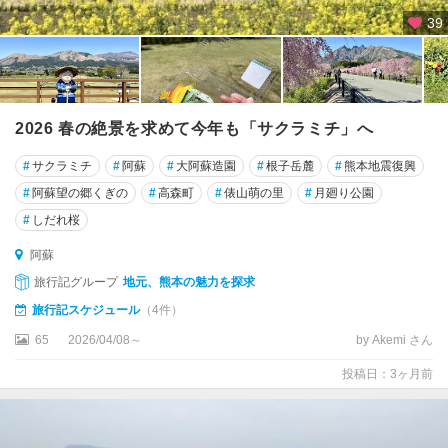
39
2026 春の絶景を求めて今年も「サクラミチ」へ
#
サクラミチ
#
阿蘇
#
大阿蘇造園
#
根子岳麓
#
熊本地震復興
#
阿蘇望の郷くぎの
#
高森町
#
俵山萌の里
#
月廻り公園
#
しだれ桜
阿蘇
旅行記グループ
地元、熊本の魅力を探求
旅行記スケジュール
（4件）
65
2026/04/08～
by Akemi さん
投稿日：3ヶ月前