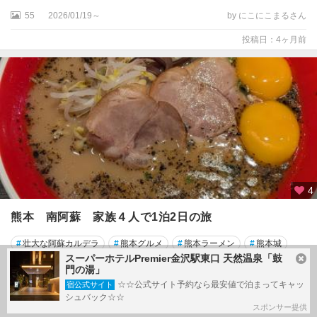
55
2026/01/19～
by にこにこまるさん
投稿日：4ヶ月前
4
熊本 南阿蘇 家族４人で1泊2日の旅
#
壮大な阿蘇カルデラ
#
熊本グルメ
#
熊本ラーメン
#
熊本城
スーパーホテルPremier金沢駅東口 天然温泉「鼓
#
阿蘇
#
阿蘇山
#
黒亭
門の湯」
☆☆公式サイト予約なら最安値で泊まってキャッ
宿公式サイト
阿蘇
シュバック☆☆
スポンサー提供
20
2025/12/30～
by Leafyさん