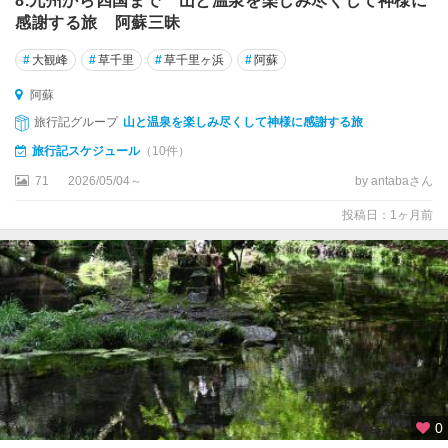
8.九州から四国まで 山と温泉を楽しみ尽くして神様に
感謝する旅 阿蘇三昧
#
大観峰
#
草千里
#
草千里ヶ浜
#
阿蘇
阿蘇
旅行記グループ
山と温泉を楽しみ尽くして神様に感謝する旅
旅行記スケジュール
（10件）
71
2026/05/04～
by antabaさん
投稿日：1ヶ月前
0