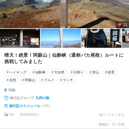
21
晴天！絶景！阿蘇山｜仙酔峡（通称バカ尾根）ルートに
挑戦してみました
#
ハイキング
#
仙酔峡
#
大自然
#
日帰り
#
登山
#
絶景
#
自然
#
阿蘇山
#
グルメ
#
ランチ
阿蘇
旅行記グループ
九州の旅
旅行記スケジュール
（5件）
83
2026/02/21～
by シフォンさん
投稿日：5ヶ月前