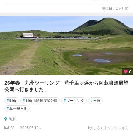
投稿日：1ヶ月前
6
26年春 九州ツーリング 草千里ヶ浜から阿蘇噴煙展望
公園へ行きました。
#
阿蘇
#
阿蘇山噴煙展望公園
#
ツーリング
#
米塚
#
草千里ヶ浜
阿蘇
38
2026/05/12～
by しろくまクンクンさん