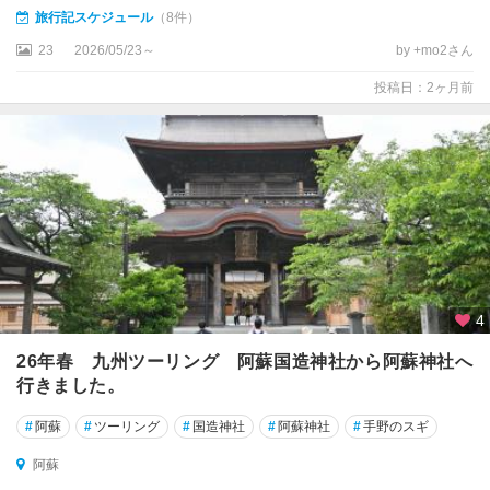
旅行記スケジュール
（8件）
23
2026/05/23～
by +mo2さん
投稿日：2ヶ月前
4
26年春 九州ツーリング 阿蘇国造神社から阿蘇神社へ
行きました。
#
阿蘇
#
ツーリング
#
国造神社
#
阿蘇神社
#
手野のスギ
阿蘇