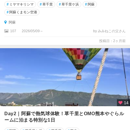
#
ミヤマキリシマ
#
草千里
#
草千里ケ浜
#
阿蘇
#
阿蘇くまモン空港
阿蘇
107
2026/05/09～
by みみねこの父さん
投稿日：2ヶ月前
14
Day2｜阿蘇で熱気球体験！草千里とOMO熊本やぐらル
ームに泊まる特別な1日