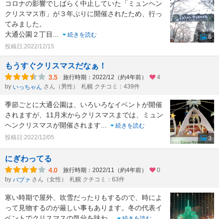
コロナの影響でしばらく中止していた「ミュンヘン
クリスマス市」が３年ぶりに開催されたため、行っ
てみました。
大通公園２丁目
...
続きを読む
6
投稿日:2022/12/15
もうすぐクリスマスだなぁ！
3.5
旅行時期：2022/12（約4年前）
4
by
さん（男性）
札幌 クチコミ：439件
いっちゃん
季節ごとに大通公園は、いろいろなイベントが開催
されますが、11月末からクリスマスまでは、ミュン
ヘンクリスマスが開催されます
...
続きを読む
投稿日:2022/12/05
3
にぎわってる
4.0
旅行時期：2022/11（約4年前）
0
by
さん（女性）
札幌 クチコミ：63件
パプァ
寒い時期で屋外、吹雪だったりもするので、時によ
って見物するのが厳しい事もあります。冬の代表イ
ベントでクリスマスの気分を味わ
...
続きを読む