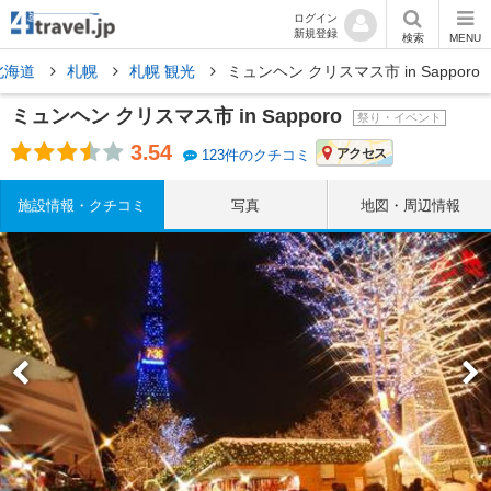
ログイン
新規登録
検索
MENU
北海道
札幌
札幌 観光
ミュンヘン クリスマス市 in Sapporo
ミュンヘン クリスマス市 in Sapporo
祭り・イベント
3.54
アクセス
123件のクチコミ
施設情報・クチコミ
写真
地図・周辺情報