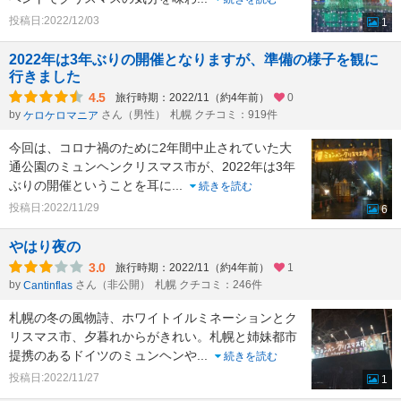
投稿日:2022/12/03
1
2022年は3年ぶりの開催となりますが、準備の様子を観に
行きました
4.5
旅行時期：2022/11（約4年前）
0
by
さん（男性）
札幌 クチコミ：919件
ケロケロマニア
今回は、コロナ禍のために2年間中止されていた大
通公園のミュンヘンクリスマス市が、2022年は3年
ぶりの開催ということを耳に
...
続きを読む
投稿日:2022/11/29
6
やはり夜の
3.0
旅行時期：2022/11（約4年前）
1
by
さん（非公開）
札幌 クチコミ：246件
Cantinflas
札幌の冬の風物詩、ホワイトイルミネーションとク
リスマス市、夕暮れからがきれい。札幌と姉妹都市
提携のあるドイツのミュンヘンや
...
続きを読む
投稿日:2022/11/27
1