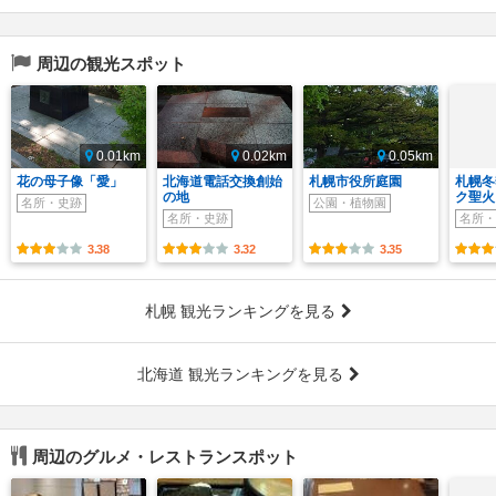
周辺の観光スポット
0.01km
0.02km
0.05km
花の母子像「愛」
北海道電話交換創始
札幌市役所庭園
札幌冬
の地
ク聖火
名所・史跡
公園・植物園
名所・史跡
名所・
3.38
3.32
3.35
札幌 観光ランキングを見る
北海道 観光ランキングを見る
周辺のグルメ・レストランスポット