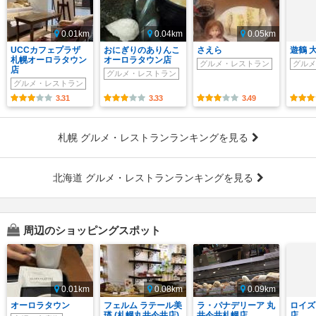
0.01km
0.04km
0.05km
UCCカフェプラザ
おにぎりのありんこ
さえら
遊鶴 
札幌オーロラタウン
オーロラタウン店
グルメ・レストラン
グルメ
店
グルメ・レストラン
グルメ・レストラン
3.31
3.33
3.49
札幌 グルメ・レストランランキングを見る
北海道 グルメ・レストランランキングを見る
周辺のショッピングスポット
0.01km
0.08km
0.09km
オーロラタウン
フェルム ラテール美
ラ・パナデリーア 丸
ロイズ
瑛 (札幌丸井今井店)
井今井札幌店
店