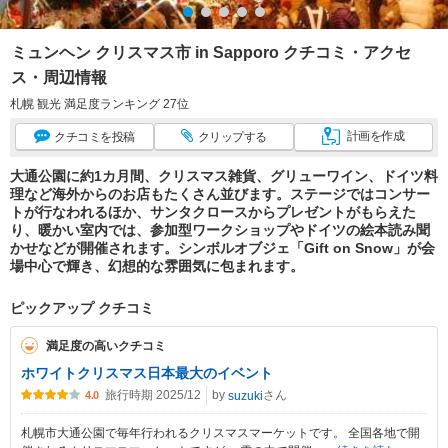
ミュンヘン クリスマス市 in Sapporo クチコミ・アクセ
ス・周辺情報
札幌 観光 満足度ランキング 27位
計画
を作成
クチコミ
を投稿
クリップ
する
大通公園に約1カ月間、クリスマス雑貨、グリューワイン、ドイツ料
理など海外からのお店もたくさん並びます。ステージではコンサー
トが行なわれるほか、サンタクロースからプレゼントがもらえた
り、暖かい室内では、参加型ワークショップやドイツの絵本読み聞
かせなどが開催されます。シンボルオブジェ「Gift on Snow」が会
場中心で輝き、幻想的な雰囲気に包まれます。
ピックアップ クチコミ
満足度の高いクチコミ
ホワイトクリスマス日本最大のイベント
旅行時期 2025/12
by
さん
suzuki
4.0
札幌市大通公園で毎年行われるクリスマスマーケットです。 全国各地で開