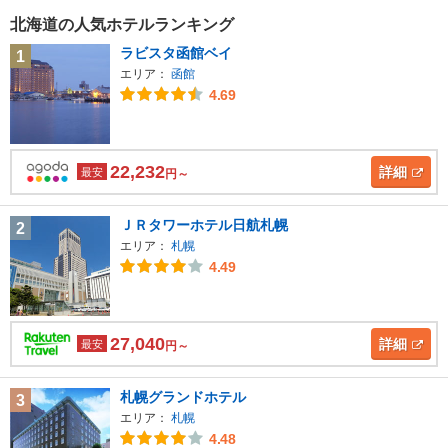
北海道の人気ホテルランキング
ラビスタ函館ベイ
1
エリア：
函館
4.69
22,232
詳細
最安
円～
ＪＲタワーホテル日航札幌
2
エリア：
札幌
4.49
27,040
詳細
最安
円～
札幌グランドホテル
3
エリア：
札幌
4.48