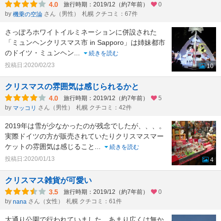
4.0
旅行時期：2019/12（約7年前）
0
by
さん（男性）
札幌 クチコミ：67件
機乗の空論
さっぽろホワイトイルミネーションに併設された
「ミュンヘンクリスマス市 in Sapporo」は姉妹都市
のドイツ・ミュンヘン
...
続きを読む
投稿日:2020/02/23
10
クリスマスの雰囲気は感じられるかと
4.0
旅行時期：2019/12（約7年前）
5
by
さん（男性）
札幌 クチコミ：42件
マッコリ
2019年は雪が少なかったのが残念でしたが、、、。
実際ドイツの方が販売されていたりクリスマスマー
ケットの雰囲気は感じること
...
続きを読む
投稿日:2020/01/13
4
クリスマス雑貨が可愛い
3.5
旅行時期：2019/12（約7年前）
0
by
さん（女性）
札幌 クチコミ：61件
nana
大通り公園で行われていました。あまり広くは無か