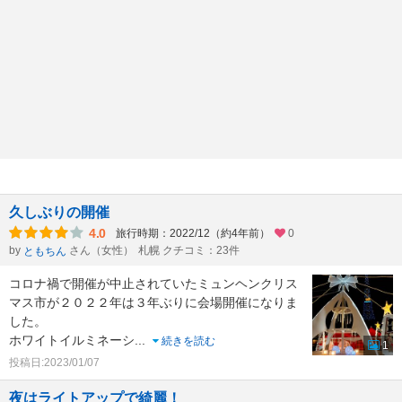
久しぶりの開催
4.0
旅行時期：2022/12（約4年前）
0
by
さん（女性）
札幌 クチコミ：23件
ともちん
コロナ禍で開催が中止されていたミュンヘンクリス
マス市が２０２２年は３年ぶりに会場開催になりま
した。
ホワイトイルミネーシ
...
続きを読む
1
投稿日:2023/01/07
夜はライトアップで綺麗！