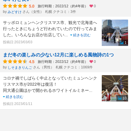
5.0
旅行時期：2022/12（約4年前）
0
by
さん（女性）
札幌 クチコミ：3件
みどすけ
サッポロミュンヘンクリスマス市、観光で北海道へ
行ったときにちょうど行われていたので行ってみま
した。いろんなお店が出店してい
...
続きを読む
投稿日:2023/03/03
1
まだ冬の楽しみの少ない12月に楽しめる風物詩の1つ
4.5
旅行時期：2022/12（約4年前）
0
by
さん（男性）
札幌 クチコミ：1069件
しそまきりんご
コロナ禍でしばらく中止となっていたミュンヘンク
リスマス市が2022年は復活！
同大通公園ほかで開かれるホワイトイルミネー
...
続きを読む
10
投稿日:2023/01/11