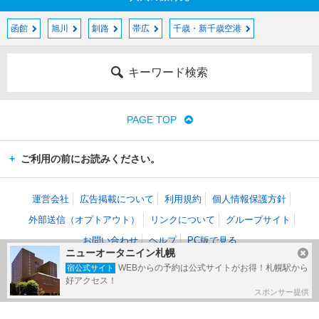
函館
旭川
釧路
帯広
千歳・新千歳空港
キーワード検索
PAGE TOP
ご利用の前にお読みください。
運営会社
広告掲載について
利用規約
個人情報保護方針
外部送信（オプトアウト）
リンクについて
グループサイト
お問い合わせ
ヘルプ
PC版で見る
ニューオータニイン札幌
(c) Kakaku.com, Inc. All Rights Reserved.
WEBからの予約は公式サイトがお得！札幌駅から
宿公式サイト
掲載情報・写真など、すべてのコンテンツの無断複写・転載・公衆送信等を禁じま
好アクセス！
す。
スポンサー提供