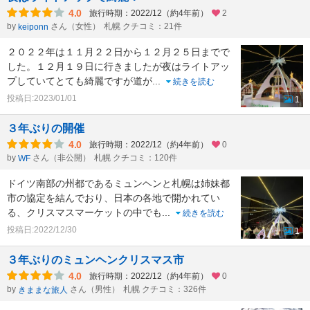
4.0
旅行時期：2022/12（約4年前）
2
by
さん（女性）
札幌 クチコミ：21件
keiponn
２０２２年は１１月２２日から１２月２５日までで
した。１２月１９日に行きましたが夜はライトアッ
プしていてとても綺麗ですが道が
...
続きを読む
投稿日:2023/01/01
1
３年ぶりの開催
4.0
旅行時期：2022/12（約4年前）
0
by
さん（非公開）
札幌 クチコミ：120件
WF
ドイツ南部の州都であるミュンヘンと札幌は姉妹都
市の協定を結んでおり、日本の各地で開かれてい
る、クリスマスマーケットの中でも
...
続きを読む
投稿日:2022/12/30
1
３年ぶりのミュンヘンクリスマス市
4.0
旅行時期：2022/12（約4年前）
0
by
さん（男性）
札幌 クチコミ：326件
きままな旅人