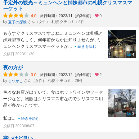
予定外の観光～ミュンヘンと姉妹都市の札幌クリスマスマ
ーケット
4.0
旅行時期：2023/11（約3年前）
9
by
さん（女性）
札幌 クチコミ：5件
夏子の探検
もうすぐクリスマスですよね…ミュンヘンは札幌と
姉妹都市らしく、何年前からかは知りませんが､ミ
ュンヘンクリスマスマーケットが
...
続きを読む
投稿日:2023/11/30
4
夜の方が
3.0
旅行時期：2022/12（約4年前）
2
by
さん（女性）
札幌 クチコミ：29件
まつかこ
色々なお店が出ていて、食はホットワインやソーセ
ージなど、物販はクリスマス市なのでクリスマス用
品が多かったです。
3
私は
...
続きを読む
投稿日:2023/08/07
寒いけど良い