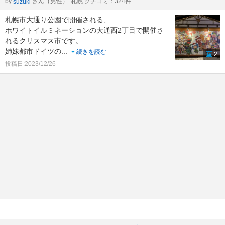
by
さん（男性）
札幌 クチコミ：324件
suzuki
札幌市大通り公園で開催される、
ホワイトイルミネーションの大通西2丁目で開催さ
れるクリスマス市です。
姉妹都市ドイツの
...
続きを読む
2
投稿日:2023/12/26