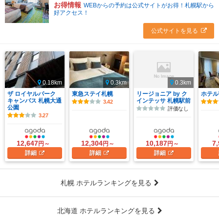
お得情報
WEBからの予約は公式サイトがお得！札幌駅から
好アクセス！
公式サイトを見る
0.18km
0.3km
0.3km
ザ ロイヤルパーク
東急ステイ札幌
リージョニア by ク
ホテル
キャンバス 札幌大通
インテッサ 札幌駅前
3.42
公園
評価なし
3.27
12,647
12,304
10,187
7
円～
円～
円～
詳細
詳細
詳細
札幌 ホテルランキングを見る
北海道 ホテルランキングを見る