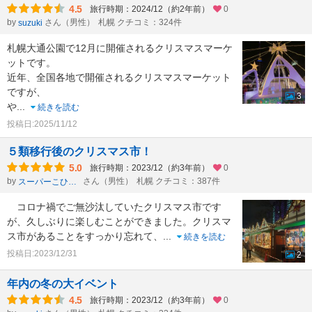
4.5
旅行時期：2024/12（約2年前）
0
by
さん（男性）
札幌 クチコミ：324件
suzuki
札幌大通公園で12月に開催されるクリスマスマーケ
ットです。
近年、全国各地で開催されるクリスマスマーケット
ですが、
3
や
...
続きを読む
投稿日:2025/11/12
５類移行後のクリスマス市！
5.0
旅行時期：2023/12（約3年前）
0
by
さん（男性）
札幌 クチコミ：387件
スーパーこひつじ
コロナ禍でご無沙汰していたクリスマス市です
が、久しぶりに楽しむことができました。クリスマ
ス市があることをすっかり忘れて、
...
続きを読む
投稿日:2023/12/31
2
年内の冬の大イベント
4.5
旅行時期：2023/12（約3年前）
0