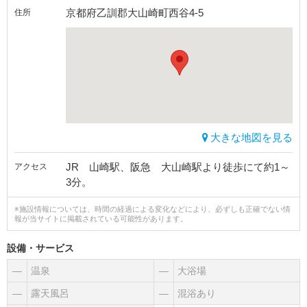
京都府乙訓郡大山崎町西谷4-5
住所
大きな地図を見る
JR 山崎駅、阪急 大山崎駅より徒歩にて約1～
アクセス
3分。
※施設情報については、時間の経過による変化などにより、必ずしも正確でない情
報が当サイトに掲載されている可能性があります。
設備・サービス
―
温泉
―
大浴場
―
露天風呂
―
混浴あり