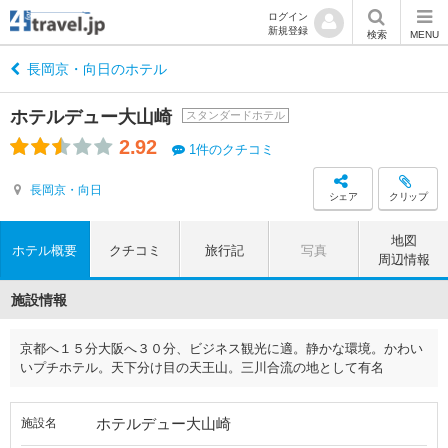
ログイン
新規登録
検索
MENU
長岡京・向日のホテル
ホテルデュー大山崎
スタンダードホテル
2.92
1件のクチコミ
長岡京・向日
シェア
クリップ
地図
ホテル概要
クチコミ
旅行記
写真
周辺情報
施設情報
京都へ１５分大阪へ３０分、ビジネス観光に適。静かな環境。かわい
いプチホテル。天下分け目の天王山。三川合流の地として有名
ホテルデュー大山崎
施設名