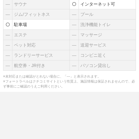
―
サウナ
インターネット可
―
ジム/フィットネス
―
プール
駐車場
―
洗浄機能トイレ
―
エステ
―
マッサージ
―
ペット対応
―
送迎サービス
―
ランドリーサービス
―
コンビニ近く
―
航空券・JR付き
―
パソコン貸出し
※未対応または確認がとれない場合に、「―」と表示されます。
※フォートラベルはクチコミサイトという性質上、施設情報は保証されませんので、必
ず事前にご確認のうえご利用ください。