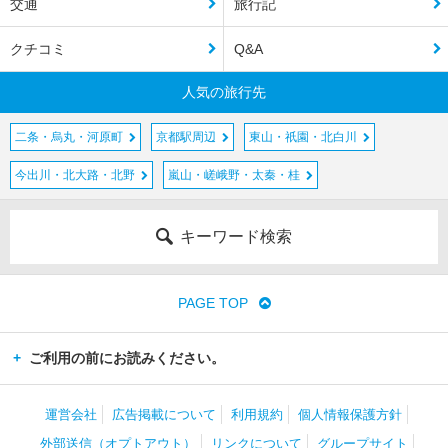
交通
旅行記
クチコミ
Q&A
人気の旅行先
二条・烏丸・河原町
京都駅周辺
東山・祇園・北白川
今出川・北大路・北野
嵐山・嵯峨野・太秦・桂
キーワード検索
PAGE TOP
ご利用の前にお読みください。
運営会社
広告掲載について
利用規約
個人情報保護方針
外部送信（オプトアウト）
リンクについて
グループサイト