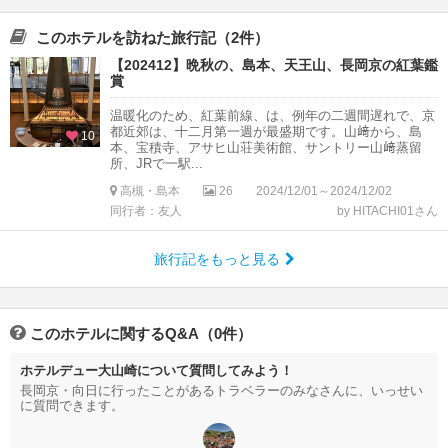
このホテルを訪ねた旅行記（2件）
【202412】晩秋の、島本、天王山、長岡京の紅葉鑑
賞
温暖化のため、紅葉前線、は、例年の二週間遅れで、京
都近郊は、十二月第一週が最盛期です。山﨑から、島
10
本、宝積寺、アサヒ山荘美術館、サントリー山﨑蒸留
所、JRで一駅...
高槻・島本
26
2024/12/01～2024/12/02
同行者：友人
by HITACHI01さん
旅行記をもっと見る
このホテルに関するQ&A（0件）
ホテルデュー大山崎について質問してみよう！
長岡京・向日に行ったことがあるトラベラーのみなさんに、いっせい
に質問できます。