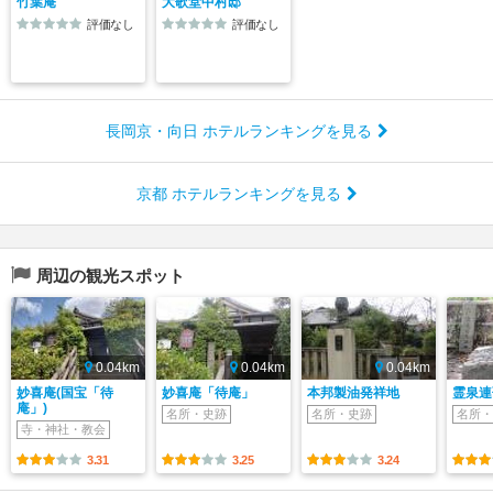
竹葉庵
大歌堂中村邸
評価なし
評価なし
長岡京・向日 ホテルランキングを見る
京都 ホテルランキングを見る
周辺の観光スポット
0.04km
0.04km
0.04km
妙喜庵(国宝「待
妙喜庵「待庵」
本邦製油発祥地
霊泉連
庵」)
名所・史跡
名所・史跡
名所・
寺・神社・教会
3.31
3.25
3.24