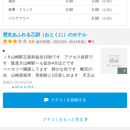
風呂
3.00
3.00
（0.00）
食事・ドリンク
3.00
3.00
（0.00）
バリアフリー
-
0.00
（0.00）
歴史あふれる乙訓（おとくに）のホテル
3.0
旅行時期：2012/10（約14年前）
0
ＪＲ山崎駅正面前徒歩15秒です アクセス抜群で
す 阪急大山崎駅へも徒歩4分ほどです
ベーカリー隣接してます 静かな街です 離宮の
0
水、山崎蒸留所、美術館と1日楽しめます 天王山
ハイキングの基地駅です
投稿日:2014/10/19
続きを読む
クチコミを投稿する
クチコミをもっと見る