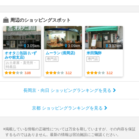
周辺のショッピングスポット
3.05km
3.09km
3.12km
オオタニ缶詰 (いず
ムーラン (長岡店)
米田鶏卵
みや前支店)
専門店
専門店
お土産屋・直売所・
特産品
3.08
3.12
3.12
長岡京・向日 ショッピングランキングを見る
京都 ショッピングランキングを見る
掲載している情報の正確性については万全を期していますが、その内容を保証
するものではありません。最新の情報は宿泊施設にご確認ください。