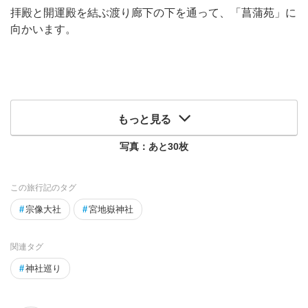
拝殿と開運殿を結ぶ渡り廊下の下を通って、「菖蒲苑」に
向かいます。
もっと見る
写真：あと
30
枚
この旅行記のタグ
#
宗像大社
#
宮地嶽神社
関連タグ
#
神社巡り