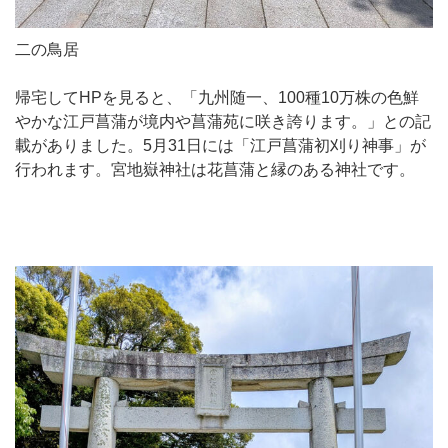
二の鳥居
帰宅してHPを見ると、「九州随一、100種10万株の色鮮
やかな江戸菖蒲が境内や菖蒲苑に咲き誇ります。」との記
載がありました。5月31日には「江戸菖蒲初刈り神事」が
行われます。宮地嶽神社は花菖蒲と縁のある神社です。