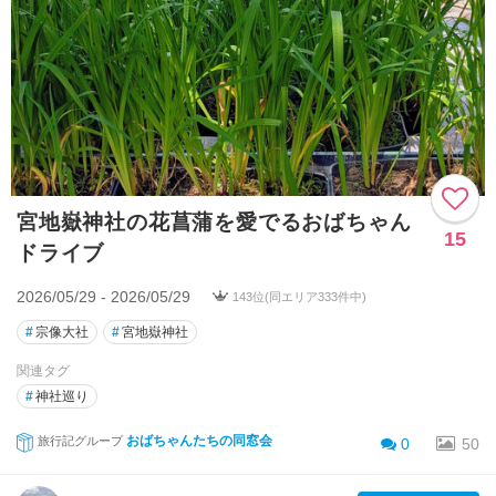
宮地嶽神社の花菖蒲を愛でるおばちゃん
15
ドライブ
2026/05/29 - 2026/05/29
143位(同エリア333件中)
#
宗像大社
#
宮地嶽神社
関連タグ
#
神社巡り
おばちゃんたちの同窓会
旅行記グループ
0
50