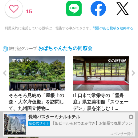
15
利用規約に違反している投稿は、報告する事ができます。
問題のある投稿を連絡する
おばちゃんたちの同窓会
旅行記グループ
前の旅行記
次の旅行記
そろそろ見納め「屋根上の
山口市で常栄寺の「雪舟
森・大宰府仮殿」を訪問し
庭」県立美術館「スウェー
て、九州国立博物...
デン」展を楽しむ！...
2026/04/28～
2026/06/09～
長崎バスターミナルホテル
太宰府
山口市
【缶ビール＆おつまみ付き】お部屋で晩酌プラン
宿公式サイト
スポンサー提供