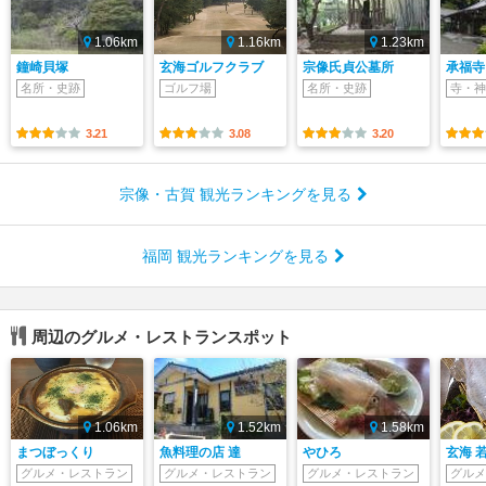
1.06km
1.16km
1.23km
鐘崎貝塚
玄海ゴルフクラブ
宗像氏貞公墓所
承福寺
名所・史跡
ゴルフ場
名所・史跡
寺・神
3.21
3.08
3.20
宗像・古賀 観光ランキングを見る
福岡 観光ランキングを見る
周辺のグルメ・レストランスポット
1.06km
1.52km
1.58km
まつぼっくり
魚料理の店 達
やひろ
玄海 
グルメ・レストラン
グルメ・レストラン
グルメ・レストラン
グルメ