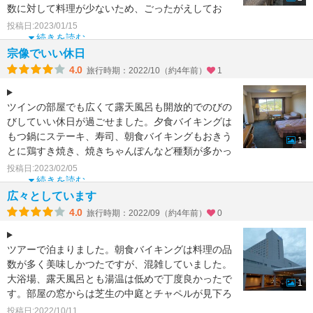
数に対して料理が少ないため、ごったがえしてお
り、ゆっくりできる
投稿日:2023/01/15
続きを読む
宗像でいい休日
4.0
旅行時期：2022/10（約4年前）
1
ツインの部屋でも広くて露天風呂も開放的でのびの
びしていい休日が過ごせました。夕食バイキングは
もつ鍋にステーキ、寿司、朝食バイキングもおきう
1
とに鶏すき焼き、焼きちゃんぽんなど種類が多かっ
たです。食べたい
投稿日:2023/02/05
続きを読む
広々としています
4.0
旅行時期：2022/09（約4年前）
0
ツアーで泊まりました。朝食バイキングは料理の品
数が多く美味しかつたですが、混雑していました。
大浴場、露天風呂とも湯温は低めで丁度良かったで
1
す。部屋の窓からは芝生の中庭とチャペルが見下ろ
せ素敵でした。朝
投稿日:2022/10/11