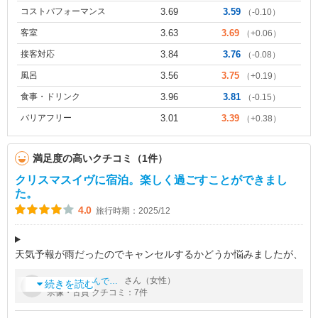
コストパフォーマンス
3.69
3.59
（-0.10）
客室
3.63
3.69
（+0.06）
接客対応
3.84
3.76
（-0.08）
風呂
3.56
3.75
（+0.19）
食事・ドリンク
3.96
3.81
（-0.15）
バリアフリー
3.01
3.39
（+0.38）
満足度の高いクチコミ（1件）
クリスマスイヴに宿泊。楽しく過ごすことができまし
た。
4.0
旅行時期：2025/12
天気予報が雨だったのでキャンセルするかどうか悩みましたが、
せっかくのクリスマスイヴだからと思って行きました。ホテルは
by
さん（女性）
きみちゃんです。
公共交通機関を使うと不便なので車を利用しました。天候が悪く
続きを読む
宗像・古賀 クチコミ：7件
てもホテル内で過ごす時間が