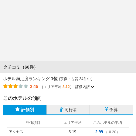
クチコミ（60件）
ホテル満足度ランキング
1位
(宗像・古賀 34件中）
3.45
（エリア平均
3.12
）
評価内訳
このホテルの傾向
評価別
同行者
予算
評価項目
エリア平均
このホテルの平均
アクセス
3.19
2.99
（-0.20）