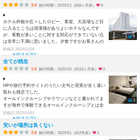
3.0
旅行時期：2025/12（約8ヶ月前）
0
ホテル外観や広々したロビー、客室、大浴場など目
に入るところは清潔感がありよいホテルなんです
が、客数が多いことに対する対応ができていない点
8
は非常に不満に思いました。夕食ですがお客さんの
マナーの悪さもある
投稿日:2025/12/26
続きを読む
全てが残念
1.0
旅行時期：2025/10（約10ヶ月前）
0
HPや旅行予約サイトのうたい文句と現実が全く違い
取れも残念でした。
オールインクルーシブやラウンジなどと書かれてま
3
すが海外で体験できるオールインクルーシブとは全
く違い色々と困りました。
投稿日:2025/10/31
ホテルは最
続きを読む
安いが場所は良くない
3.0
旅行時期：2025/01（約2年前）
1