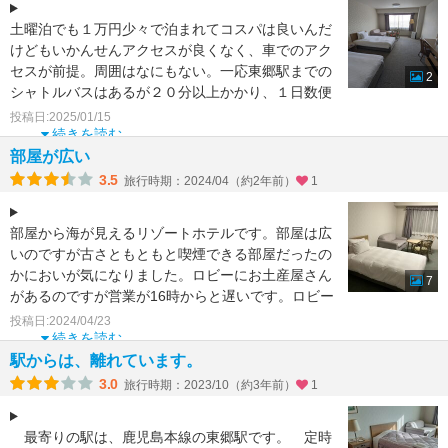
土曜泊でも１万円少々で泊まれてコスパは良いんだ
けどもいかんせんアクセスが良くなく、車でのアク
セスが前提。周囲はなにもない。一応東郷駅までの
2
シャトルバスはあるが２０分以上かかり、１日数便
しかなく、しかも
投稿日:2025/01/15
続きを読む
部屋が広い
3.5
旅行時期：2024/04（約2年前）
1
部屋から海が見えるリゾートホテルです。部屋は広
いのですが古さともともと喫煙できる部屋だったの
かにおいが気になりました。ロビーにお土産屋さん
7
があるのですが営業が16時からと遅いです。ロビー
にラウンジがあ
投稿日:2024/04/23
続きを読む
駅からは、離れています。
3.0
旅行時期：2023/10（約3年前）
1
最寄りの駅は、鹿児島本線の東郷駅です。 定時