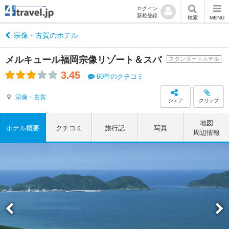
ログイン
新規登録
検索
MENU
宗像・古賀のホテル
メルキュール福岡宗像リゾート＆スパ
スタンダードホテル
3.45
60件のクチコミ
宗像・古賀
シェア
クリップ
地図
ホテル概要
クチコミ
旅行記
写真
周辺情報