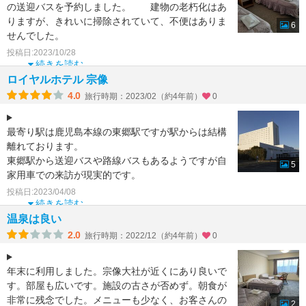
の送迎バスを予約しました。 建物の老朽化はあ
りますが、きれいに掃除されていて、不便はありま
6
せんでした。
投稿日:2023/10/28
韓国の団体が多く、バスが９台止まっていま
続きを読む
ロイヤルホテル 宗像
4.0
旅行時期：2023/02（約4年前）
0
最寄り駅は鹿児島本線の東郷駅ですが駅からは結構
離れております。
東郷駅から送迎バスや路線バスもあるようですが自
5
家用車での来訪が現実的です。
全国旅行支援を使用したため、格安で宿泊できまし
投稿日:2023/04/08
た。
続きを読む
ホ
温泉は良い
2.0
旅行時期：2022/12（約4年前）
0
年末に利用しました。宗像大社が近くにあり良いで
す。部屋も広いです。施設の古さが否めず。朝食が
非常に残念でした。メニューも少なく、お客さんの
2