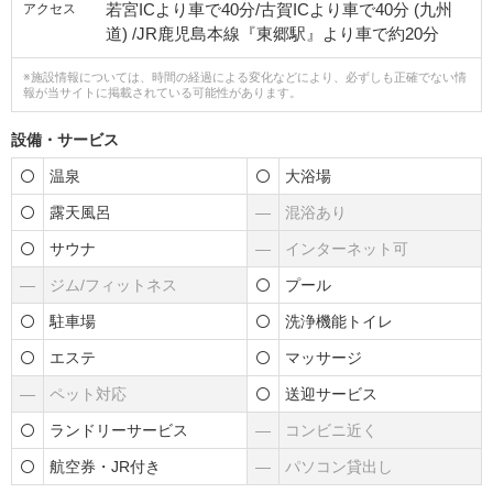
若宮ICより車で40分/古賀ICより車で40分 (九州
アクセス
道) /JR鹿児島本線『東郷駅』より車で約20分
※施設情報については、時間の経過による変化などにより、必ずしも正確でない情
報が当サイトに掲載されている可能性があります。
設備・サービス
温泉
大浴場
露天風呂
―
混浴あり
サウナ
―
インターネット可
―
ジム/フィットネス
プール
駐車場
洗浄機能トイレ
エステ
マッサージ
―
ペット対応
送迎サービス
ランドリーサービス
―
コンビニ近く
航空券・JR付き
―
パソコン貸出し