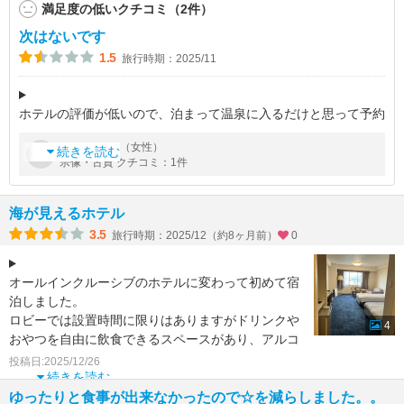
満足度の低いクチコミ（2件）
次はないです
1.5
旅行時期：2025/11
ホテルの評価が低いので、泊まって温泉に入るだけと思って予約
しましたが、スタッフがいまいちでした。ラウンジも乾き物とア
by
さん（女性）
みー
ルコール、ソフトドリンクでカクテルなどは自分で作るスタイル
続きを読む
宗像・古賀 クチコミ：1件
です。スパークリングワイン
海が見えるホテル
3.5
旅行時期：2025/12（約8ヶ月前）
0
オールインクルーシブのホテルに変わって初めて宿
泊しました。
ロビーでは設置時間に限りはありますがドリンクや
4
おやつを自由に飲食できるスペースがあり、アルコ
ールなどもおいてあります。
投稿日:2025/12/26
大浴場はセキュリ
続きを読む
ゆったりと食事が出来なかったので☆を減らしました。。