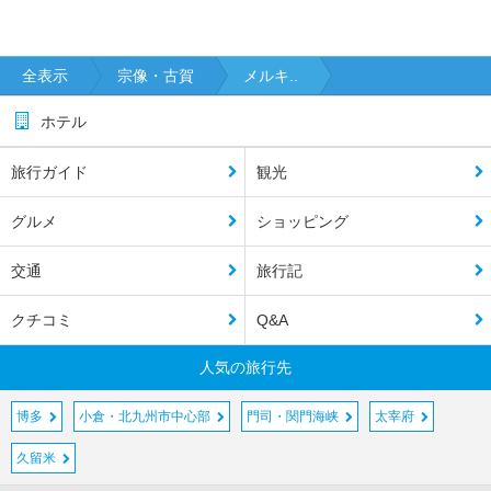
全表示
宗像・古賀
メルキ..
ホテル
旅行ガイド
観光
グルメ
ショッピング
交通
旅行記
クチコミ
Q&A
人気の旅行先
博多
小倉・北九州市中心部
門司・関門海峡
太宰府
久留米