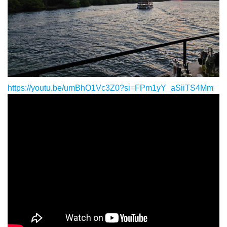
https://youtu.be/umBhO1Vc3Z0?si=FPm1yY_aSiiTS4Mm