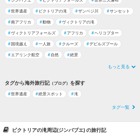
#
ジンバブエ
#
ビクトリアフォールズ
#
世界三大瀑布
#
世界遺産
#
ビクトリアの滝
#
ザンベジ川
#
サンセット
#
南アフリカ
#
動物
#
ヴィクトリアの滝
#
ヴィクトリアフォールズ
#
アフリカ
#
ヘリコプター
#
国境越え
#
一人旅
#
クルーズ
#
デビルズプール
#
エアリンク航空
#
自然
#
絶景
もっと見る
タグから海外旅行記
を探す
（ブログ）
#
世界遺産
#
絶景スポット
#
滝
タグ一覧
ビクトリアの滝周辺(ジンバブエ) の旅行記