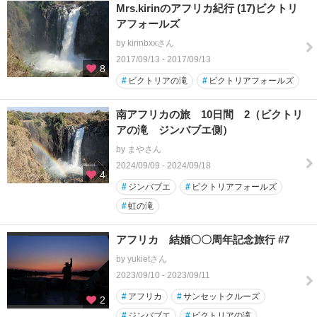
Mrs.kirinのアフリカ紀行 (17)ビクトリ
アフォールズ
by kirinbxxさん
2017/09/13 - 2017/09/13
8
#
ビクトリアの滝
#
ビクトリアフォールズ
南アフリカの旅 10日間 2（ビクトリ
アの滝 ジンバブエ側）
by まやさん
2024/09/09 - 2024/09/18
4
#
ジンバブエ
#
ビクトリアフォールズ
#
虹の滝
アフリカ 結婚〇〇周年記念旅行 #7
by yukietさん
2023/09/10 - 2023/09/11
#
アフリカ
#
サンセットクルーズ
2
#
ジンバブエ
#
ビクトリアの滝