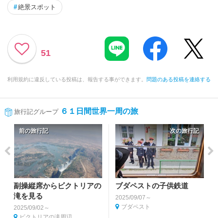
#
絶景スポット
51
利用規約に違反している投稿は、報告する事ができます。
問題のある投稿を連絡する
６１日間世界一周の旅
旅行記グループ
前の旅行記
次の旅行記
副操縦席からビクトリアの
ブダペストの子供鉄道
滝を見る
2025/09/07～
ブダペスト
2025/09/02～
ビクトリアの滝周辺