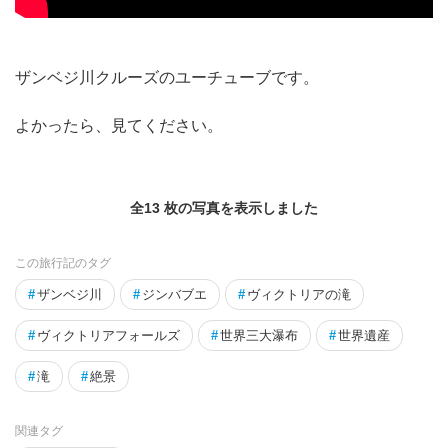
ザンベジ川クルーズのユーチューブです。
よかったら、見てください。
全13 枚の写真を表示しました
この旅行記のタグ
#
ザンベジ川
#
ジンバブエ
#
ヴィクトリアの滝
#
ヴィクトリアフォールズ
#
世界三大瀑布
#
世界遺産
#
滝
#
絶景
関連タグ