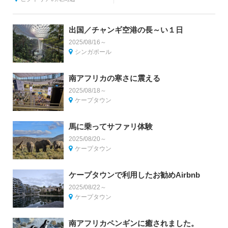
出国／チャンギ空港の長～い１日
2025/08/16～
シンガポール
南アフリカの寒さに震える
2025/08/18～
ケープタウン
馬に乗ってサファリ体験
2025/08/20～
ケープタウン
ケープタウンで利用したお勧めAirbnb
2025/08/22～
ケープタウン
南アフリカペンギンに癒されました。