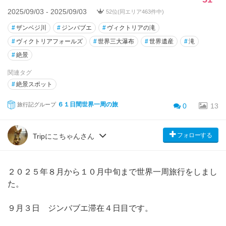
2025/09/03 - 2025/09/03
52位(同エリア463件中)
#
ザンベジ川
#
ジンバブエ
#
ヴィクトリアの滝
#
ヴィクトリアフォールズ
#
世界三大瀑布
#
世界遺産
#
滝
#
絶景
関連タグ
#
絶景スポット
６１日間世界一周の旅
旅行記グループ
0
13
フォローする
Tripにこちゃんさん
２０２５年８月から１０月中旬まで世界一周旅行をしまし
た。
９月３日 ジンバブエ滞在４日目です。