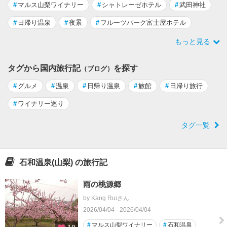
#
マルス山梨ワイナリー
#
シャトレーゼホテル
#
武田神社
#
日帰り温泉
#
夜景
#
フルーツパーク富士屋ホテル
もっと見る
タグから国内旅行記
を探す
（ブログ）
#
グルメ
#
温泉
#
日帰り温泉
#
旅館
#
日帰り旅行
#
ワイナリー巡り
タグ一覧
石和温泉(山梨) の旅行記
雨の桃源郷
by Kang Ruiさん
2026/04/04 - 2026/04/04
#
マルス山梨ワイナリー
#
石和温泉