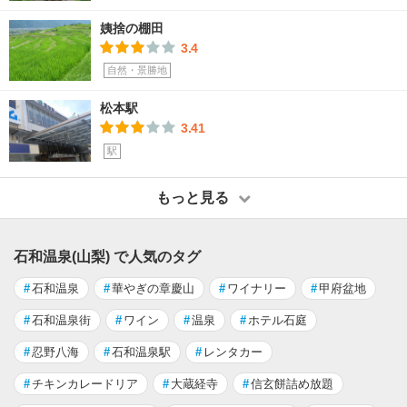
姨捨の棚田
3.4
自然・景勝地
松本駅
3.41
駅
もっと見る
石和温泉(山梨) で人気のタグ
#
石和温泉
#
華やぎの章慶山
#
ワイナリー
#
甲府盆地
#
石和温泉街
#
ワイン
#
温泉
#
ホテル石庭
#
忍野八海
#
石和温泉駅
#
レンタカー
#
チキンカレードリア
#
大蔵経寺
#
信玄餅詰め放題