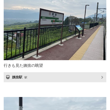
行きも見た姨捨の眺望
姨捨駅
駅