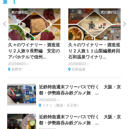
旅 １
前の旅行記
次の旅行記
久々のワイナリー・酒造巡
久々のワイナリー・酒造巡
り２人旅９長野編 安定の
り２人旅１１山梨編最終回
アパホテルで信州...
石和温泉ワイナリ...
2025/08/23～
2025/08/23～
長野市
石和温泉
近鉄特急週末フリーパスで行く 大阪・京
都・伊勢路呑み鉄グルメ旅 ...
2023/03/31～
ミナミ（難波・天王寺）
近鉄特急週末フリーパスで行く 大阪・京
都・伊勢路呑み鉄グルメ旅 ...