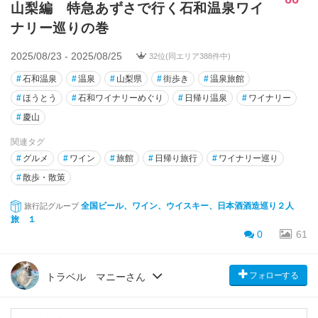
山梨編 特急あずさで行く石和温泉ワイ
ナリー巡りの巻
2025/08/23 - 2025/08/25
32位(同エリア388件中)
#
石和温泉
#
温泉
#
山梨県
#
街歩き
#
温泉旅館
#
ほうとう
#
石和ワイナリーめぐり
#
日帰り温泉
#
ワイナリー
#
慶山
関連タグ
#
グルメ
#
ワイン
#
旅館
#
日帰り旅行
#
ワイナリー巡り
#
散歩・散策
全国ビール、ワイン、ウイスキー、日本酒酒造巡り２人
旅行記グループ
旅 １
0
61
フォローする
トラベル マニーさん