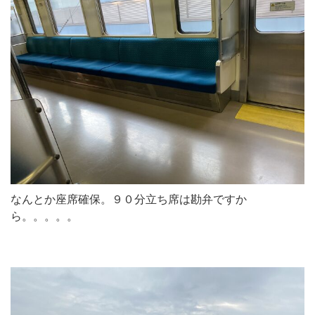
なんとか座席確保。９０分立ち席は勘弁ですか
ら。。。。。