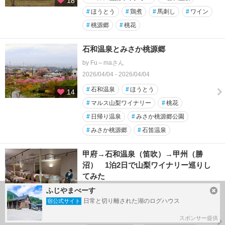
18
#
ほうとう
#
鶏煮
#
馬刺し
#
ワイン
#
桃源郷
#
桃花
石和温泉とみさか桃源郷
by Fu～maさん
2026/04/04 - 2026/04/04
#
石和温泉
#
ほうとう
14
#
マルス山梨ワイナリー
#
桃花
#
日帰り温泉
#
みさか桃源郷公園
#
みさか桃源郷
#
石笛温泉
甲府→石和温泉（笛吹）→甲州（勝
沼） 1泊2日で山梨ワイナリー巡りし
てみた
by ゆいパパさん
ふじやまべーす
7
日常と切り離された湖のログハウス
2026/03/20 - 2026/03/21
宿公式サイト
#
まるき葡萄酒ワイナリー
スポンサー提供