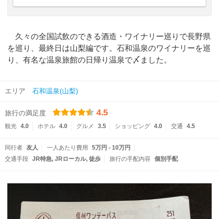
久々の全国試飲のできる酒造・ワイナリー巡りで長野県
を巡り、最終日は山梨編です。石和温泉のワイナリーを巡
り、有名な温泉旅館の日帰り温泉で〆ました。
エリア
石和温泉(山梨)
4.5
旅行の満足度
観光
4.0
ホテル
4.0
グルメ
3.5
ショッピング
4.0
交通
4.5
同行者
友人
一人あたり費用
5万円 - 10万円
交通手段
JR特急
JRローカル
徒歩
旅行の手配内容
個別手配