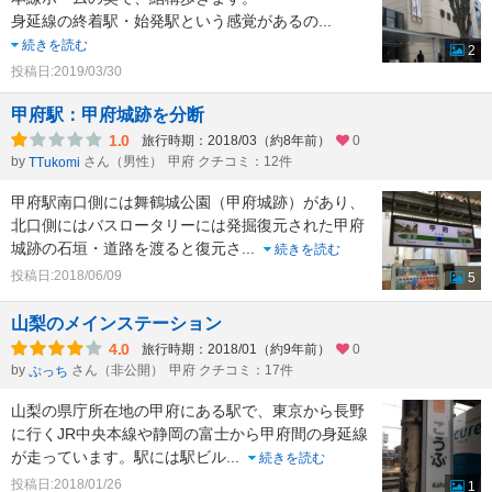
身延線の終着駅・始発駅という感覚があるの
...
続きを読む
2
投稿日:2019/03/30
甲府駅：甲府城跡を分断
1.0
旅行時期：2018/03（約8年前）
0
by
さん（男性）
甲府 クチコミ：12件
TTukomi
甲府駅南口側には舞鶴城公園（甲府城跡）があり、
北口側にはバスロータリーには発掘復元された甲府
城跡の石垣・道路を渡ると復元さ
...
続きを読む
投稿日:2018/06/09
5
山梨のメインステーション
4.0
旅行時期：2018/01（約9年前）
0
by
さん（非公開）
甲府 クチコミ：17件
ぷっち
山梨の県庁所在地の甲府にある駅で、東京から長野
に行くJR中央本線や静岡の富士から甲府間の身延線
が走っています。駅には駅ビル
...
続きを読む
投稿日:2018/01/26
1