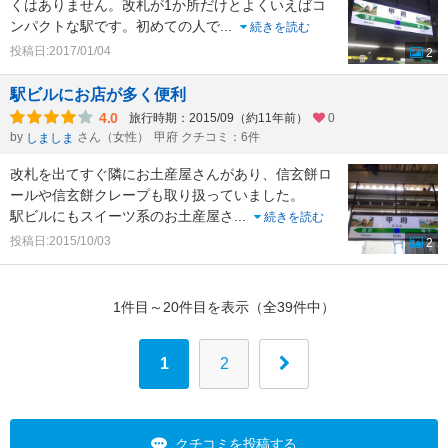
くはありません。改札が1か所だけとよくいえばコ
ンパクトな駅です。初めての人で
...
続きを読む
投稿日:2017/01/04
2
駅ビルにお店が多く便利
4.0
旅行時期：2015/09（約11年前）
0
by
さん（女性）
甲府 クチコミ：6件
しましま
改札を出てすぐ隣にお土産屋さんがあり、信玄餅ロ
ールや信玄餅クレープも取り扱っていました。
駅ビルにもスイーツ系のお土産屋さ
...
続きを読む
投稿日:2015/10/03
2
1件目～20件目を表示（全39件中）
1
2
クチコミを投稿する