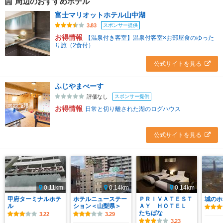
周辺のおすすめホテル
富士マリオットホテル山中湖
スポンサー提供
3.83
お得情報
【温泉付き客室】温泉付客室×お部屋食のゆった
り旅（2食付）
公式サイトを見る
ふじやまべーす
スポンサー提供
評価なし
お得情報
日常と切り離された湖のログハウス
公式サイトを見る
0.11km
0.14km
0.14km
甲府ターミナルホテ
ホテルニューステー
ＰＲＩＶＡＴＥＳＴ
城のホ
ル
ション＜山梨県＞
ＡＹ ＨＯＴＥＬ
たちばな
3.22
3.29
3.23