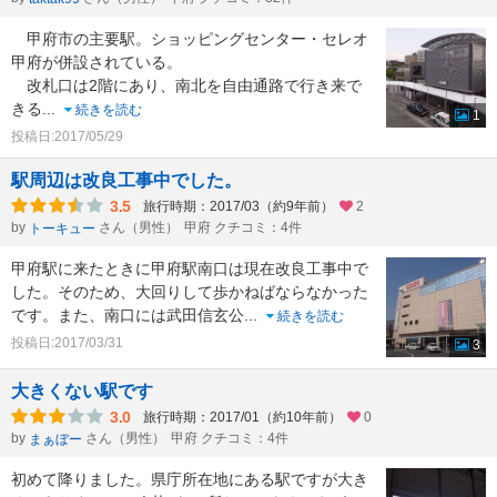
甲府市の主要駅。ショッピングセンター・セレオ
甲府が併設されている。
改札口は2階にあり、南北を自由通路で行き来で
きる
...
続きを読む
1
投稿日:2017/05/29
駅周辺は改良工事中でした。
3.5
旅行時期：2017/03（約9年前）
2
by
さん（男性）
甲府 クチコミ：4件
トーキュー
甲府駅に来たときに甲府駅南口は現在改良工事中で
した。そのため、大回りして歩かねばならなかった
です。また、南口には武田信玄公
...
続きを読む
投稿日:2017/03/31
3
大きくない駅です
3.0
旅行時期：2017/01（約10年前）
0
by
さん（男性）
甲府 クチコミ：4件
まぁぼー
初めて降りました。県庁所在地にある駅ですが大き