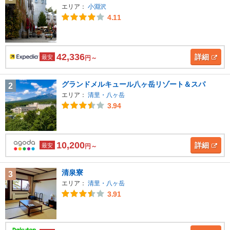
エリア：
小淵沢
4.11
42,336
詳細
最安
円～
グランドメルキュール八ヶ岳リゾート＆スパ
2
エリア：
清里・八ヶ岳
3.94
10,200
詳細
最安
円～
清泉寮
3
エリア：
清里・八ヶ岳
3.91