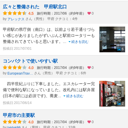
広々と整備された 甲府駅北口
4.5
旅行時期：2017/06（約9年前）
0
by
さん（男性）
甲府 クチコミ：4件
アレックス
甲府駅の県庁側（南口）は、以前より若干通りづら
い感じがありましたがずいぶんと駅前ロータリーも
整備されてきていると思います。
...
続きを読む
投稿日:2017/07/01
6
コンパクトで使いやすい駅
4.0
旅行時期：2017/04（約9年前）
0
by
さん（男性）
甲府 クチコミ：6件
EuropeanTraveler
四半世紀ぶりに下車しました。エスカレーター完
備で便利な駅になっていました。改札内には駅弁屋
(日本の駅には必須です)、蕎麦
...
続きを読む
投稿日:2017/06/14
2
甲府市の主要駅
4.0
旅行時期：2017/04（約9年前）
0
by
さん（男性）
甲府 クチコミ：32件
taktak99