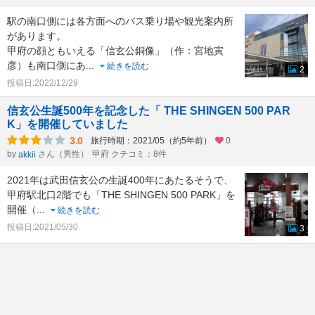
駅の南口側には各方面へのバス乗り場や観光案内所
があります。
甲府の顔ともいえる「信玄公銅像」（作：宮地寅
彦）も南口側にあ
...
続きを読む
2
投稿日:2022/12/29
信玄公生誕500年を記念した「 THE SHINGEN 500 PAR
K」を開催していました
3.0
旅行時期：2021/05（約5年前）
0
by
さん（男性）
甲府 クチコミ：8件
akkii
2021年は武田信玄公の生誕400年にあたるそうで、
甲府駅北口2階でも「THE SHINGEN 500 PARK」を
開催（
...
続きを読む
投稿日:2021/05/30
3