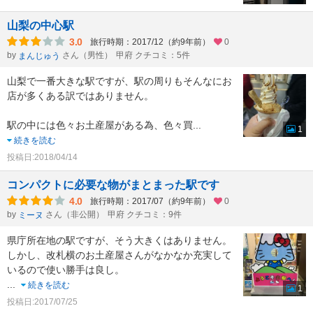
山梨の中心駅
3.0
旅行時期：2017/12（約9年前）
0
by
さん（男性）
甲府 クチコミ：5件
まんじゅう
山梨で一番大きな駅ですが、駅の周りもそんなにお
店が多くある訳ではありません。
駅の中には色々お土産屋がある為、色々買
...
1
続きを読む
投稿日:2018/04/14
コンパクトに必要な物がまとまった駅です
4.0
旅行時期：2017/07（約9年前）
0
by
さん（非公開）
甲府 クチコミ：9件
ミーヌ
県庁所在地の駅ですが、そう大きくはありません。
しかし、改札横のお土産屋さんがなかなか充実して
いるので使い勝手は良し。
...
続きを読む
1
投稿日:2017/07/25