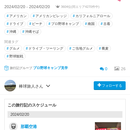
2024/02/20 - 2024/02/20
3604位(同エリア4270件中)
#
アメリカン
#
アメリカンビレッジ
#
カリフォルニアロール
#
ドライブ
#
ビーチ
#
プロ野球キャンプ
#
南国
#
古着
#
沖縄
#
沖縄そば
関連タグ
#
グルメ
#
ドライブ・ツーリング
#
ご当地グルメ
#
蕎麦
#
野球観戦
プロ野球キャンプ見学
旅行記グループ
0
26
フォローする
棒球旅人さん
この旅行記のスケジュール
2024/02/20
那覇空港