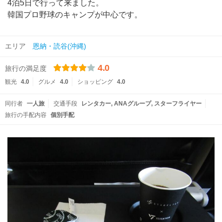
4泊5日で行って来ました。
韓国プロ野球のキャンプが中心です。
エリア
恩納・読谷(沖縄)
4.0
旅行の満足度
観光
4.0
グルメ
4.0
ショッピング
4.0
同行者
一人旅
交通手段
レンタカー
ANAグループ
スターフライヤー
旅行の手配内容
個別手配