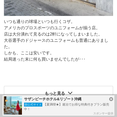
いつも通りの球場といつも行くコザ。
アメリカのプロスポーツのユニフォームが揃う店。
店は大分潰れて見るのは2軒になってしまいました。
大谷選手のドジャースのユニフォームも普通にありまし
た。
しかも、ここは安いです。
結局迷った末に何も買いませんでしたが･･･
もっと見る
サザンビーチホテル&リゾート沖縄
写真：あと
6
枚
【夏満喫★】連泊でお得な特典付きプラン販売
宿公式サイト
中！
スポンサー提供