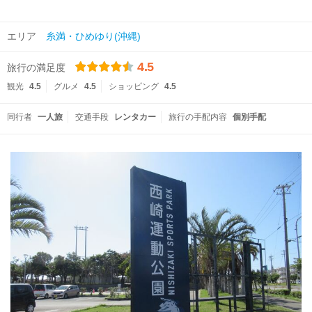
エリア
糸満・ひめゆり(沖縄)
4.5
旅行の満足度
観光
4.5
グルメ
4.5
ショッピング
4.5
同行者
一人旅
交通手段
レンタカー
旅行の手配内容
個別手配