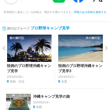
利用規約に違反している投稿は、報告する事ができます。
問題のある投稿を連絡する
プロ野球キャンプ見学
旅行記グループ
前の旅行記
次の旅行記
恒例のプロ野球沖縄キャン
恒例のプロ野球沖縄キャン
プ見学
プ見学3
2024/02/20～
2024/02/23～
恩納・読谷
名護
沖縄キャンプ見学の旅
2020/02/19～
那覇