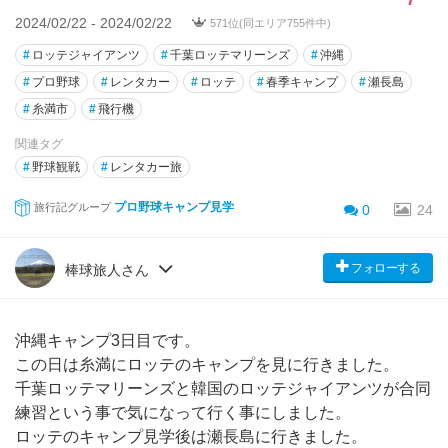
2024/02/22 - 2024/02/22
571位(同エリア755件中)
#
ロッテジャイアンツ
#
千葉ロッテマリーンズ
#
沖縄
#
プロ野球
#
レンタカー
#
ロッテ
#
春季キャンプ
#
瀬長島
#
糸満市
#
飛行機
関連タグ
#
野球観戦
#
レンタカー旅
プロ野球キャンプ見学
旅行記グループ
0
24
フォローする
棒球旅人さん
沖縄キャンプ3日目です。
この日は糸満にロッテのキャンプを見に行きました。
千葉ロッテマリーンズと韓国のロッテジャイアンツが合同
練習という事で気になって行く事にしました。
ロッテのキャンプ見学後は瀬長島に行きました。