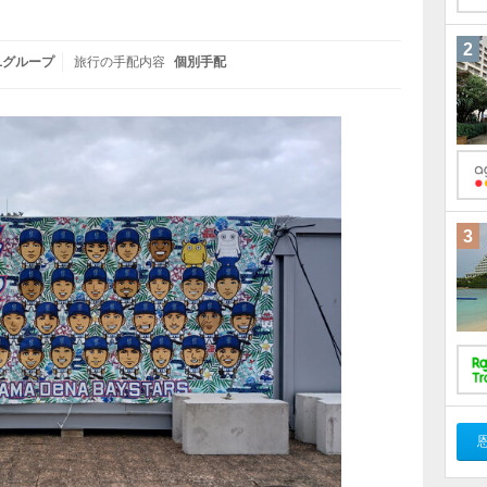
2
Lグループ
旅行の手配内容
個別手配
3