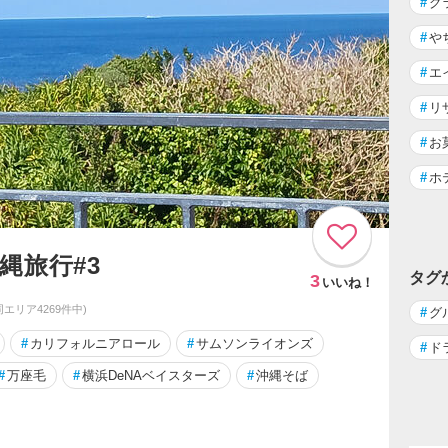
#
グ
#
や
#
エ
#
リ
#
お
#
ホ
縄旅行#3
タグ
3
いいね！
(同エリア4269件中)
#
グ
#
カリフォルニアロール
#
サムソンライオンズ
#
ド
#
万座毛
#
横浜DeNAベイスターズ
#
沖縄そば