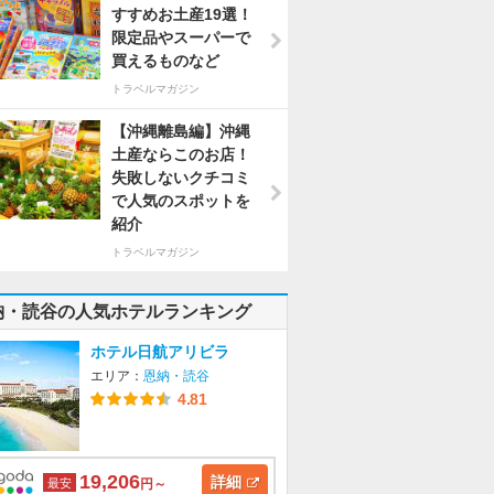
すすめお土産19選！
限定品やスーパーで
買えるものなど
トラベルマガジン
【沖縄離島編】沖縄
土産ならこのお店！
失敗しないクチコミ
で人気のスポットを
紹介
トラベルマガジン
納・読谷の人気ホテルランキング
ホテル日航アリビラ
エリア：
恩納・読谷
4.81
19,206
詳細
最安
円～