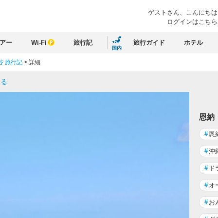
ゲストさん、
こんにちは
ログインはこちら
アー
Wi-Fi
旅行記
旅行ガイド
ホテル
国内
谷 旅行記
>
詳細
戻る
恩納
#
恩
#
沖
#
ド
#
オ
#
お