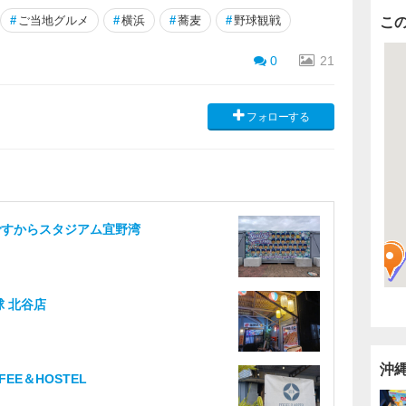
#
ご当地グルメ
#
横浜
#
蕎麦
#
野球観戦
こ
0
21
フォローする
ですからスタジアム宜野湾
球 北谷店
沖
FFEE＆HOSTEL