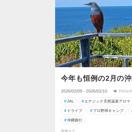
今年も恒例の2月の沖
2026/02/09 - 2026/02/10
3761位
#
JAL
#
エナジック天然温泉アロマ
#
ドライブ
#
プロ野球キャンプ
#
沖縄旅行
関連タグ