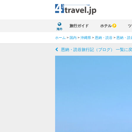
旅行ガイド
ホテル
ツ
海外
ホーム
>
国内
>
沖縄県
>
恩納・読谷
>
恩納・読
恩納・読谷旅行記（ブログ） 一覧に