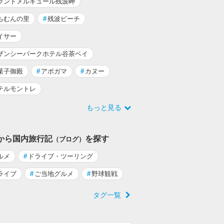
ランドメルキュール残波岬
ちむんの里
#
残波ビーチ
イサー
ザンシーパークホテル谷茶ベイ
菓子御殿
#
アポガマ
#
カヌー
テルモントレ
もっと見る
から国内旅行記
を探す
（ブログ）
ルメ
#
ドライブ・ツーリング
ライブ
#
ご当地グルメ
#
野球観戦
タグ一覧