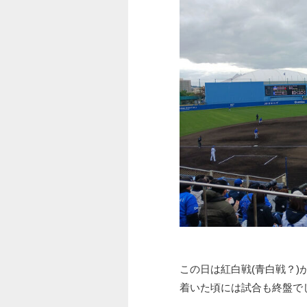
この日は紅白戦(青白戦？)
着いた頃には試合も終盤で