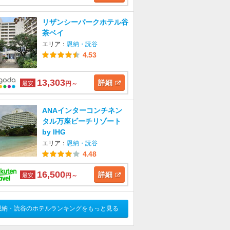
リザンシーパークホテル谷
茶ベイ
エリア：
恩納・読谷
4.53
13,303
詳細
最安
円～
ANAインターコンチネン
タル万座ビーチリゾート
by IHG
エリア：
恩納・読谷
4.48
16,500
詳細
最安
円～
恩納・読谷のホテルランキングをもっと見る