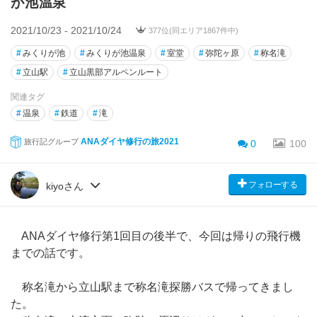
が池温泉
2021/10/23 - 2021/10/24
377位(同エリア1867件中)
#
みくりが池
#
みくりが池温泉
#
室堂
#
弥陀ヶ原
#
称名滝
#
立山駅
#
立山黒部アルペンルート
関連タグ
#
温泉
#
鉄道
#
滝
ANAダイヤ修行の旅2021
旅行記グループ
0
100
フォローする
kiyoさん
ANAダイヤ修行第1回目の後半で、今回は帰りの飛行機
までの話です。
称名滝から立山駅まで称名滝探勝バスで帰ってきまし
た。