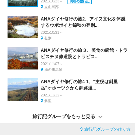
2021/10/23～
現在の旅行記
立山黒部
ANAダイヤ修行の旅2、アイヌ文化を体感
するウポポイと錦秋の登別...
2021/10/31～
登別
ANAダイヤ修行の旅３、美食の函館・トラ
ピスチヌ修道院とトラピス...
2021/11/07～
湯の川温泉
ANAダイヤ修行の旅4-1、"主役は斜里
岳"オホーツクから釧路湿...
2021/11/12～
斜里
旅行記グループをもっと見る
旅行記グループの作り方