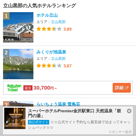
立山黒部の人気ホテルランキング
ホテル立山
1
エリア：
立山黒部
3.89
みくりが池温泉
2
エリア：
立山黒部
3.87
30,700
詳細
最安
円～
らいちょう温泉 雷鳥荘
3
スーパーホテルPremier金沢駅東口 天然温泉「鼓
エリア：
立山黒部
門の湯」
3.50
☆☆公式サイト予約なら最安値で泊まってキャッ
宿公式サイト
シュバック☆☆
スポンサー提供