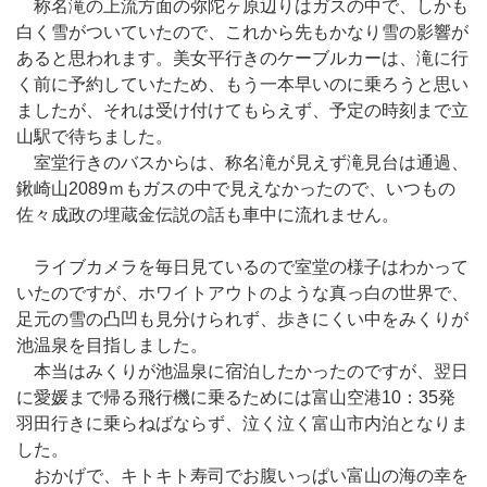
称名滝の上流方面の弥陀ヶ原辺りはガスの中で、しかも
白く雪がついていたので、これから先もかなり雪の影響が
あると思われます。美女平行きのケーブルカーは、滝に行
く前に予約していたため、もう一本早いのに乗ろうと思い
ましたが、それは受け付けてもらえず、予定の時刻まで立
山駅で待ちました。
室堂行きのバスからは、称名滝が見えず滝見台は通過、
鍬崎山2089ｍもガスの中で見えなかったので、いつもの
佐々成政の埋蔵金伝説の話も車中に流れません。
ライブカメラを毎日見ているので室堂の様子はわかって
いたのですが、ホワイトアウトのような真っ白の世界で、
足元の雪の凸凹も見分けられず、歩きにくい中をみくりが
池温泉を目指しました。
本当はみくりが池温泉に宿泊したかったのですが、翌日
に愛媛まで帰る飛行機に乗るためには富山空港10：35発
羽田行きに乗らねばならず、泣く泣く富山市内泊となりま
した。
おかげで、キトキト寿司でお腹いっぱい富山の海の幸を