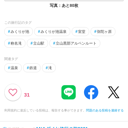
写真：あと
80
枚
この旅行記のタグ
#
みくりが池
#
みくりが池温泉
#
室堂
#
弥陀ヶ原
#
称名滝
#
立山駅
#
立山黒部アルペンルート
関連タグ
#
温泉
#
鉄道
#
滝
31
利用規約に違反している投稿は、報告する事ができます。
問題のある投稿を連絡する