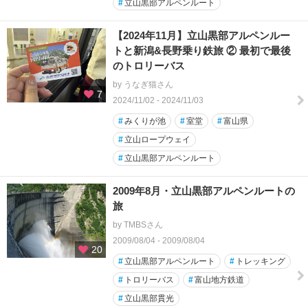
#
立山黒部アルペンルート
【2024年11月】立山黒部アルペンルー
トと新潟&長野乗り鉄旅 ② 最初で最後
のトロリーバス
by うなぎ猫さん
7
2024/11/02 - 2024/11/03
#
みくりが池
#
室堂
#
富山県
#
立山ロープウェイ
#
立山黒部アルペンルート
2009年8月・立山黒部アルペンルートの
旅
by TMBSさん
2009/08/04 - 2009/08/04
20
#
立山黒部アルペンルート
#
トレッキング
#
トロリーバス
#
富山地方鉄道
#
立山黒部貫光