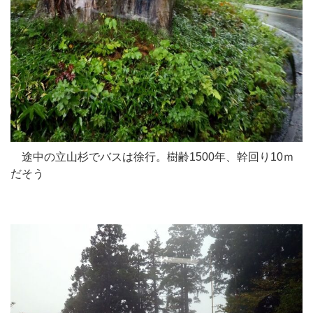
途中の立山杉でバスは徐行。樹齢1500年、幹回り10ｍ
だそう