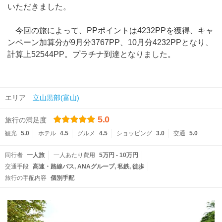
いただきました。
今回の旅によって、PPポイントは4232PPを獲得、キャ
ンペーン加算分が9月分3767PP、10月分4232PPとなり、
計算上52544PP。プラチナ到達となりました。
エリア
立山黒部(富山)
5.0
旅行の満足度
観光
5.0
ホテル
4.5
グルメ
4.5
ショッピング
3.0
交通
5.0
同行者
一人旅
一人あたり費用
5万円 - 10万円
交通手段
高速・路線バス
ANAグループ
私鉄
徒歩
旅行の手配内容
個別手配