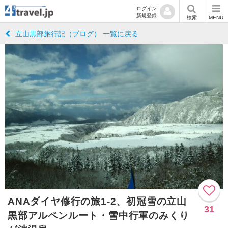
ログイン
新規登録
検索
MENU
立山黒部旅行記（ブログ） 一覧に戻る
ANAダイヤ修行の旅1-2、初冠雪の立山
31
黒部アルペンルート・雪中行軍のみくり