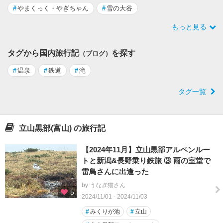
#
やまくっく・やぎちゃん
#
雪の大谷
もっと見る
タグから国内旅行記
を探す
（ブログ）
#
温泉
#
鉄道
#
滝
タグ一覧
立山黒部(富山) の旅行記
【2024年11月】立山黒部アルペンルー
トと新潟&長野乗り鉄旅 ③ 雨の室堂で
雷鳥さんに出逢った
by うなぎ猫さん
5
2024/11/01 - 2024/11/03
#
みくりが池
#
立山