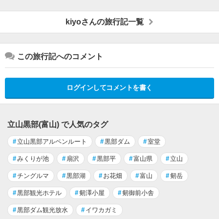
kiyoさんの旅行記一覧
この旅行記へのコメント
ログインしてコメントを書く
立山黒部(富山) で人気のタグ
#
立山黒部アルペンルート
#
黒部ダム
#
室堂
#
みくりが池
#
扇沢
#
黒部平
#
富山県
#
立山
#
チングルマ
#
黒部湖
#
お花畑
#
富山
#
剱岳
#
黒部観光ホテル
#
剱澤小屋
#
剱御前小舎
#
黒部ダム観光放水
#
イワカガミ