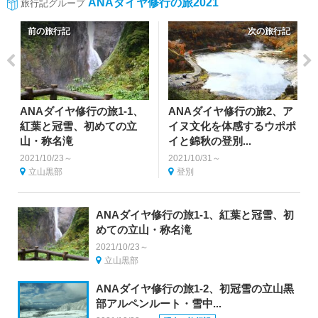
ANAダイヤ修行の旅2021
旅行記グループ
前の旅行記
次の旅行記
ANAダイヤ修行の旅1-1、
ANAダイヤ修行の旅2、ア
紅葉と冠雪、初めての立
イヌ文化を体感するウポポ
山・称名滝
イと錦秋の登別...
2021/10/23～
2021/10/31～
立山黒部
登別
ANAダイヤ修行の旅1-1、紅葉と冠雪、初
めての立山・称名滝
2021/10/23～
立山黒部
ANAダイヤ修行の旅1-2、初冠雪の立山黒
部アルペンルート・雪中...