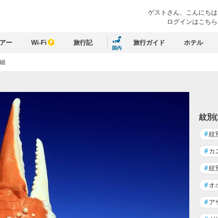
ゲストさん、
こんにちは
ログインはこちら
アー
Wi-Fi
旅行記
旅行ガイド
ホテル
国内
細
紋別
#
紋
#
カ
#
紋
#
オ
#
ア