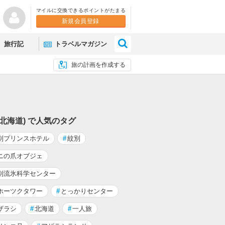
マイルに交換できるポイントがたまる
新規会員登録
×
旅行記
トラベルマガジン
旅の計画を作成する
(北海道) で人気のタグ
別プリンスホテル
#
紋別
ニの爪オブジェ
別流氷科学センター
ホーツクタワー
#
とっかりセンター
ザラシ
#
北海道
#
一人旅