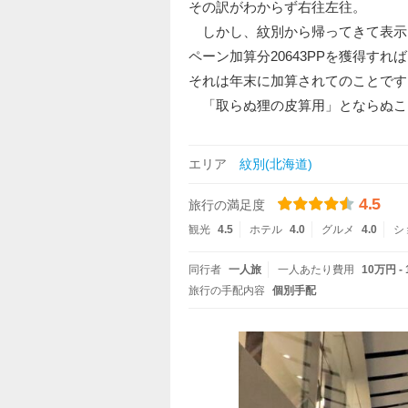
その訳がわからず右往左往。
しかし、紋別から帰ってきて表示は7
ペーン加算分20643PPを獲得すれ
それは年末に加算されてのことです
「取らぬ狸の皮算用」とならぬこ
エリア
紋別(北海道)
4.5
旅行の満足度
観光
4.5
ホテル
4.0
グルメ
4.0
シ
同行者
一人旅
一人あたり費用
10万円 -
旅行の手配内容
個別手配