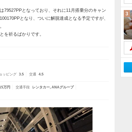
9527PPとなっており、それに11月搭乗分のキャン
3
ば100170PPとなり、ついに解脱達成となる予定ですが、
。
とを祈るばかりです。
ョッピング
3.5
交通
4.5
 15万円
交通手段
レンタカー
ANAグループ