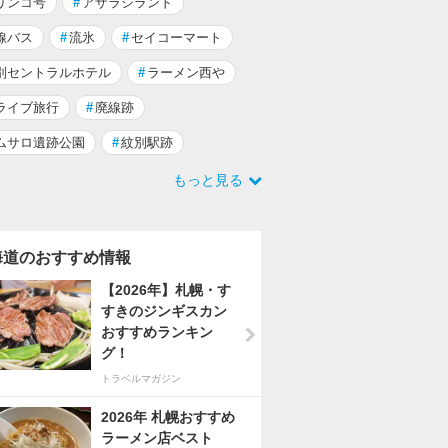
リンコ号
#
アザラシランド
線バス
#
流氷
#
セイコーマート
別セントラルホテル
#
ラーメン西や
ライブ旅行
#
廃線跡
ムサロ遺跡公園
#
紋別駅跡
もっと見る
海道のおすすめ情報
【2026年】札幌・す
すきのジンギスカン
おすすめランキン
グ！
トラベルマガジン
2026年 札幌おすすめ
ラーメン店ベスト