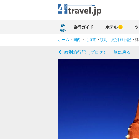
旅行ガイド
ホテル
ツ
海外
ホーム
>
国内
>
北海道
>
紋別
>
紋別 旅行記
>
詳
紋別旅行記（ブログ） 一覧に戻る