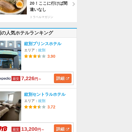
20！ここに行けば間
違いなし
トラベルマガジン
別の人気ホテルランキング
紋別プリンスホテル
エリア：
紋別
3.90
7,226
詳細
最安
円～
紋別セントラルホテル
エリア：
紋別
3.72
13,200
詳細
最安
円～