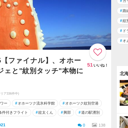
#
ガ
#
路
#
紋
#
ド
#
オ
5【ファイナル】、オホー
51
いいね！
ジェと"紋別タッチ"本物に
北
エリア336件中)
ワー
#
オホーツク流氷科学館
#
オホーツク紋別空港
条件付きフライト
#
紋太くん
#
興部
#
道の駅湧別
21
0
138