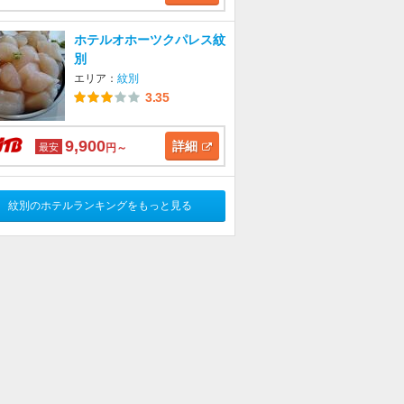
ホテルオホーツクパレス紋
別
エリア：
紋別
3.35
9,900
詳細
最安
円～
紋別のホテルランキングをもっと見る