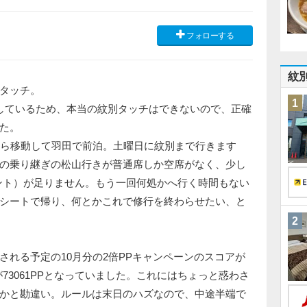
フォローする
紋
タッチ。
1
しているため、本当の紋別タッチはできないので、正確
た。
ら移動して羽田で前泊。土曜日に紋別まで行きます
の乗り継ぎの松山行きが普通席しか空席がなく、少し
ント）が足りません。もう一回何処かへ行く時間もない
シートで帰り、何とかこれで修行を終わらせたい、と
2
れる予定の10月分の2倍PPキャンペーンのスコアが
73061PPとなっていました。これにはちょっと惑わさ
かと勘違い。ルールは末日のハズなので、中途半端で