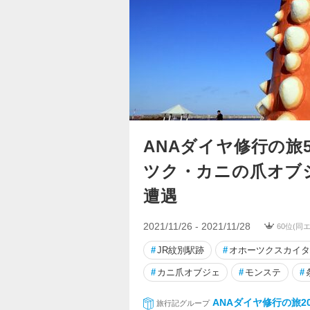
ANAダイヤ修行の旅
ツク・カニの爪オブ
遭遇
2021/11/26 - 2021/11/28
60位(同
#
JR紋別駅跡
#
オホーツクスカイタ
#
カニ爪オブジェ
#
モンステ
#
ANAダイヤ修行の旅20
旅行記グループ