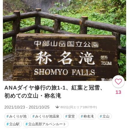
ANAダイヤ修行の旅1-1、紅葉と冠雪、
13
初めての立山・称名滝
2021/10/23 - 2021/10/25
802位(同エリア1867件中)
#
みくりが池
#
みくりが池温泉
#
室堂
#
称名滝
#
立山
#
立山駅
#
立山黒部アルペンルート