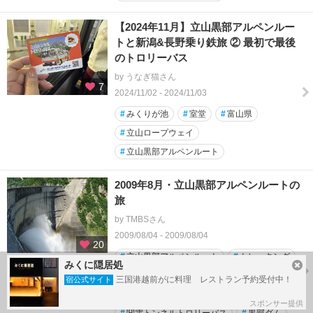
【2024年11月】立山黒部アルペンルー
トと新潟&長野乗り鉄旅 ② 最初で最後
のトロリーバス
by うなぎ猫さん
7
2024/11/02 - 2024/11/03
#
みくりが池
#
室堂
#
富山県
#
立山ロープウェイ
#
立山黒部アルペンルート
2009年8月・立山黒部アルペンルートの
旅
by TMBSさん
2009/08/04 - 2009/08/04
20
#
立山黒部アルペンルート
#
トレッキング
みくに隠居処
#
トロリーバス
#
富山地方鉄道
三国港越前がに料理 レストラン予約受付中！
宿公式サイト
#
立山黒部貫光
スポンサー提供
#
関電トンネルトロリーバス
#
黒部ダム