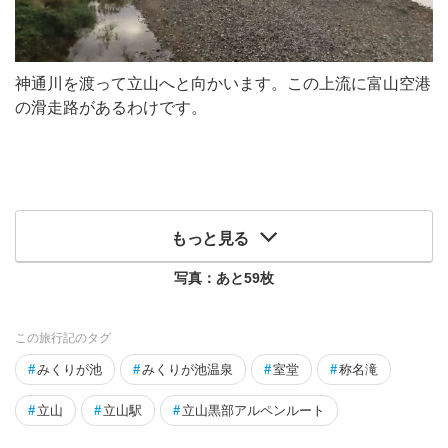
神通川を渡って立山へと向かいます。この上流に富山空港
の滑走路があるわけです。
もっと見る
写真：あと
59
枚
この旅行記のタグ
#
みくりが池
#
みくりが池温泉
#
室堂
#
称名滝
#
立山
#
立山駅
#
立山黒部アルペンルート