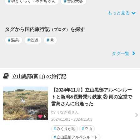
#
やまくっく・やぎちゃん
#
雪の大谷
もっと見る
タグから国内旅行記
を探す
（ブログ）
#
温泉
#
鉄道
#
滝
タグ一覧
立山黒部(富山) の旅行記
【2024年11月】立山黒部アルペンルー
トと新潟&長野乗り鉄旅 ③ 雨の室堂で
雷鳥さんに出逢った
by うなぎ猫さん
5
2024/11/01 - 2024/11/03
#
みくりが池
#
立山
#
立山黒部アルペンルート