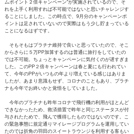
ムポイント２倍キャンペーン”が実施されているので、そ
れを上手く利用すれば不可能ではないと思いチャレンジす
ることにしました。この時点で、9月分のキャンペーンポ
イントは足されていないので実際はもう少し貯まっている
ことになるはずです。
そもそもはプラチナ維持で良いと思っていたので、そこ
からさらに５万PP加算するのは普通に旅行をしていたの
では不可能。ちょっとキャンペーンに気付くのが遅すぎま
した。このPP２倍キャンペーンは春と夏にも行われてい
て、今年のPPがいつもの年より増えている感じはありま
したが、あまり意識もせず、コロナのこともあり、プラチ
ナも今年でお終いかと覚悟をしていました。
今年のプラチナも昨年コロナで飛行機の利用がほとんど
できなかったため、救済措置で昨年と同じステータスが付
与されたためで、飛んで獲得したものではないのです。こ
の緊急事態に規定通りマイレージプログラムを運用してい
たのでは折角の羽田のスイートラウンジを利用する客もい