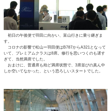
初日の午後便で羽田に向かい、富山行きに乗り継ぎま
す。
コロナの影響で松山ー羽田便はB787からA321となって
いて、プレミアムクラスは8席。修行を思いつくのも遅す
ぎて、当然満席でした。
おまけに、普通席も殆ど満席状態で、3席並びの真ん中
しか空いてなかった、という恐ろしいスタートでした。