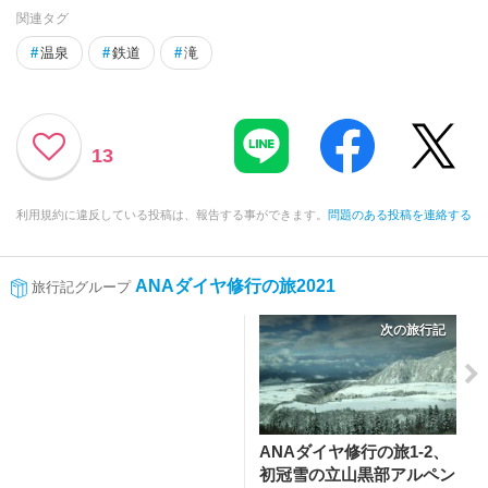
関連タグ
#
温泉
#
鉄道
#
滝
13
利用規約に違反している投稿は、報告する事ができます。
問題のある投稿を連絡する
ANAダイヤ修行の旅2021
旅行記グループ
次の旅行記
ANAダイヤ修行の旅1-2、
初冠雪の立山黒部アルペン