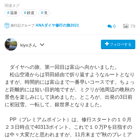
関連タグ
#
温泉
#
鉄道
#
滝
ANAダイヤ修行の旅2021
旅行記グループ
0
79
フォローする
kiyoさん
ダイヤへの旅、第一回目は富山へ向かいました。
松山空港からは羽田経由で折り返すようなルートとなり
ますが、時間的には富山まで一番早いコースです。ちょっ
と距離的には短い目的地ですが、ミクリが池周辺の晩秋の
景色を楽しみにして決めました。ところが、出発の3日前
に初冠雪。一転して、銀世界となりました。
PP（プレミアムポイント）は、修行スタートの１０月
２３日時点で40313ポイント。これで１０万Pを目指すの
は中々大変だと思われますが、11月末まで”秋のプレミア