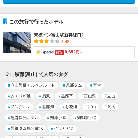
この旅行で行ったホテル
東横イン富山駅新幹線口2
3.48
9,652
円～
最安
立山黒部(富山) で人気のタグ
#
立山黒部アルペンルート
#
黒部ダム
#
室堂
#
みくりが池
#
扇沢
#
黒部平
#
富山県
#
立山
#
チングルマ
#
黒部湖
#
お花畑
#
富山
#
剱岳
#
黒部観光ホテル
#
剱澤小屋
#
剱御前小舎
#
黒部ダム観光放水
#
イワカガミ