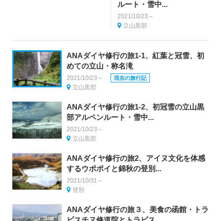
ルート・雪中...
2021/10/23～
立山黒部
ANAダイヤ修行の旅1-1、紅葉と冠雪、初
めての立山・称名滝
2021/10/23～
現在の旅行記
立山黒部
ANAダイヤ修行の旅1-2、初冠雪の立山黒
部アルペンルート・雪中...
2021/10/23～
立山黒部
ANAダイヤ修行の旅2、アイヌ文化を体感
するウポポイと錦秋の登別...
2021/10/31～
登別
ANAダイヤ修行の旅３、美食の函館・トラ
ピスチヌ修道院とトラピス...