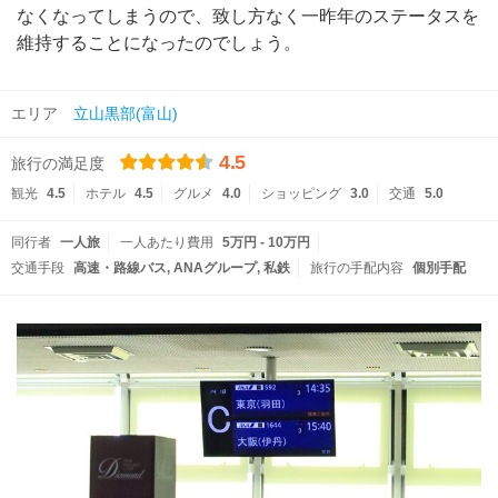
なくなってしまうので、致し方なく一昨年のステータスを
維持することになったのでしょう。
エリア
立山黒部(富山)
4.5
旅行の満足度
観光
4.5
ホテル
4.5
グルメ
4.0
ショッピング
3.0
交通
5.0
同行者
一人旅
一人あたり費用
5万円 - 10万円
交通手段
高速・路線バス
ANAグループ
私鉄
旅行の手配内容
個別手配