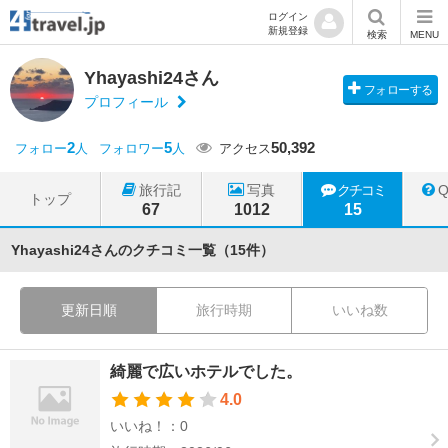
ログイン
新規登録
検索
MENU
Yhayashi24さん
フォローする
プロフィール
2
5
50,392
フォロー
人
フォロワー
人
アクセス
旅行記
写真
クチコミ
トップ
67
1012
15
Yhayashi24さんのクチコミ一覧（15件）
更新日順
旅行時期
いいね数
綺麗で広いホテルでした。
4.0
いいね！：0