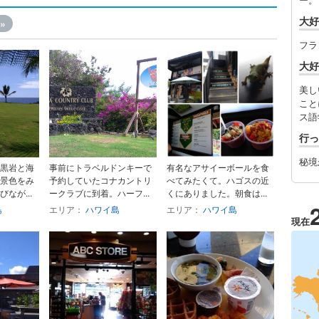
大好
»
フラ
大好
美し
こと
ス語
行っ
秘境
黒岩と海
事前にトラベルドンキーで
有名なアサイーボールを食
景色をみ
予約していたコナカントリ
べてみたくて。ハゴスの近
なが...
ークラブに到着。ハーフ...
くにありました。朝食は...
島
エリア：
ハワイ島
エリア：
ハワイ島
現在