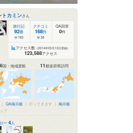
ントカミン
さん
旅行記
クチコミ
QA回答
92
168
0
冊
件
件
783
38
アクセス数
（2014年03月13日登録）
123,588
アクセス
6
11
国・地域渡航
都道府県訪問
|
QA掲示板
|
行ってきます
|
掲示板
ップ
4
ロー
人