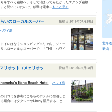
巡りをすべく箱根へ。そして泊まってみたかったエクシブ箱根
」と聞いていたので、移動は電車...
もっと見る
くらいのローカルスーパー
投稿日 2019年07月28日
ハワイ島
北海道
にトイレはなくショッピングエリア内、ジュー
りもローカルなスーパーで、「THE ハワイ
新潟
|
マリオット（メェリオッ
投稿日 2019年07月23日
ehameha's Kona Beach Hotel
ハワイ島
人の口コミを参考にこちらのホテルに宿泊しま
る場合にはタクシーやUberを活用すること