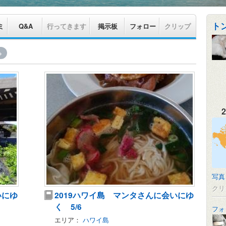
ト
ミ
Q&A
行ってきます
掲示板
フォロー
クリップ
»
2
写真
クリ
いにゆ
2019ハワイ島 マンタさんに会いにゆ
く 5/6
フォ
エリア：
ハワイ島