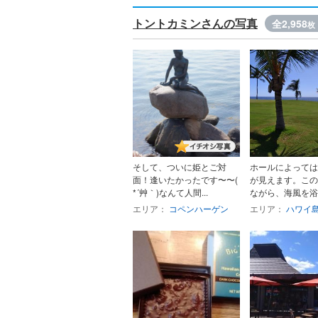
トントカミンさんの写真
全2,958
枚
そして、ついに姫とご対
ホールによっては
面！逢いたかったです〜〜(
が見えます。この
*´艸｀)なんて人間...
ながら、海風を浴び
エリア：
コペンハーゲン
エリア：
ハワイ