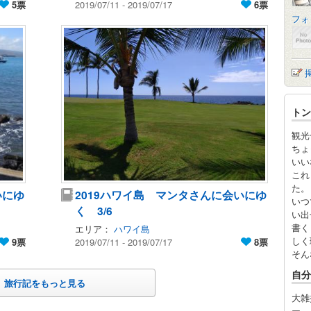
5票
2019/07/11 - 2019/07/17
6票
フォ
トン
観光
ちょ
いい
これ
た。
いにゆ
2019ハワイ島 マンタさんに会いにゆ
いつ
く 3/6
い出
書く
エリア：
ハワイ島
しく
9票
2019/07/11 - 2019/07/17
8票
そん
自分
旅行記をもっと見る
大雑
ー。