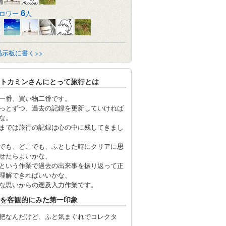
6
ロワー
人
掲示板に書く>>
トカミンさんにとって旅行とは
一番、買い物二番です。
っとずつ、過去の記録を更新していければ
な。
までは旅行の記録は心の中に残してきまし
でも、どこでも、ふとした時にクリアに思
せたらよいかな、
という作業で過去の出来事を振り返って正
理解できればいいかな、
な思いからの遡及入力作業です。
を客観的にみた第一印象
把なんだけど、ふと気まぐれでコレクタ