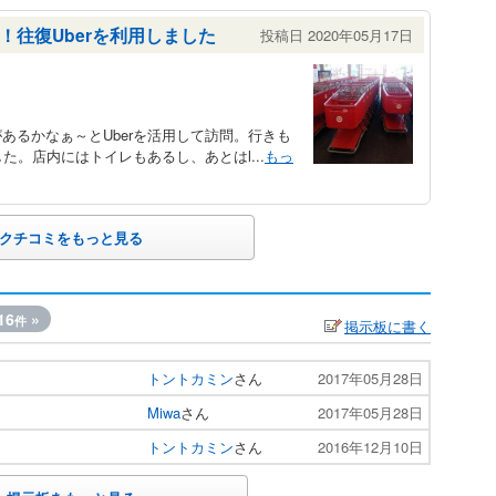
往復Uberを利用しました
投稿日 2020年05月17日
あるかなぁ～とUberを活用して訪問。行きも
た。店内にはトイレもあるし、あとはl...
もっ
クチコミをもっと見る
16
»
件
掲示板に書く
トントカミン
さん
2017年05月28日
Miwa
さん
2017年05月28日
トントカミン
さん
2016年12月10日