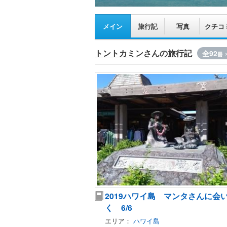
メイン
旅行記
写真
クチコ
トントカミンさんの旅行記
全92
冊
2019ハワイ島 マンタさんに会
く 6/6
エリア：
ハワイ島