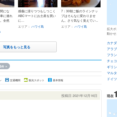
間にな
感傷に浸りつつもしつこく
7：30朝ご飯のラインナッ
車に連れ
ABCマートにお土産を買い
プはそんなに変わりませ
。全然
に…
ん。さり気なく覚えてい...
エリア：
ハワイ島
エリア：
ハワイ島
拡大ボ
島
動かせ
カナダ
写真をもっと見る
アラブ
フラン
チェコ
8
»
件
ギリシ
マルタ
ドイツ
ン
交通機関
観光スポット
基本情報
投稿日 2021年12月16日
現在