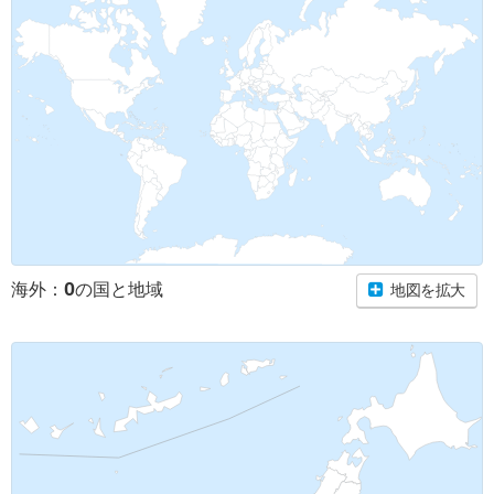
0
海外：
の国と地域
地図を拡大