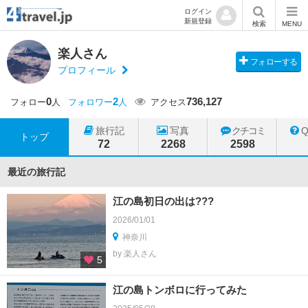
ログイン
新規登録
検索
MENU
楽人さん
フォローする
プロフィール
0
2
736,127
フォロー
人
フォロワー
人
アクセス
旅行記
写真
クチコミ
トップ
72
2268
2598
最近の旅行記
江の島初日の出は???
2026/01/01
神奈川
by 楽人さん
5
江の島トンボロに行ってみた