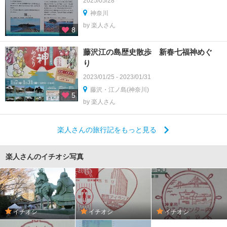
2025/05/28
神奈川
by 楽人さん
8
藤沢江の島歴史散歩 新春七福神めぐ
り
2023/01/25 - 2023/01/31
藤沢・江ノ島(神奈川)
5
by 楽人さん
楽人さんの旅行記をもっと見る
楽人さんのイチオシ写真
イチオシ
イチオシ
イチオシ