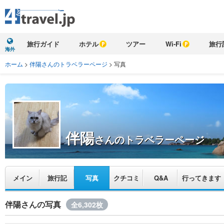
旅行ガイド
ホテル
ツアー
Wi-Fi
旅行
海外
ホーム
>
伴陽さんのトラベラーページ
>
写真
伴陽
さんのトラベラーページ
メイン
旅行記
写真
クチコミ
Q&A
行ってきます
伴陽さんの写真
全6,302枚