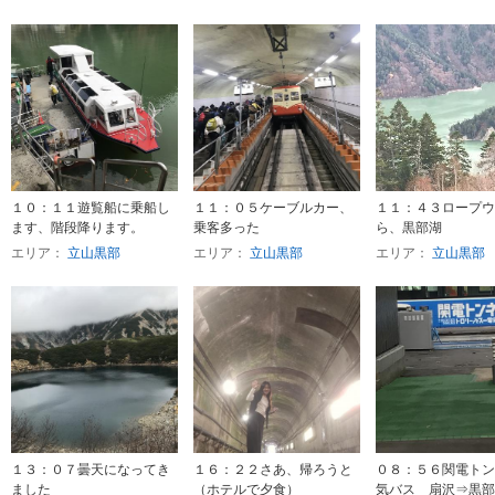
１０：１１遊覧船に乗船し
１１：０５ケーブルカー、
１１：４３ロープウ
ます、階段降ります。
乗客多った
ら、黒部湖
エリア：
立山黒部
エリア：
立山黒部
エリア：
立山黒部
１３：０７曇天になってき
１６：２２さあ、帰ろうと
０８：５６関電トン
ました
（ホテルで夕食）
気バス 扇沢⇒黒部