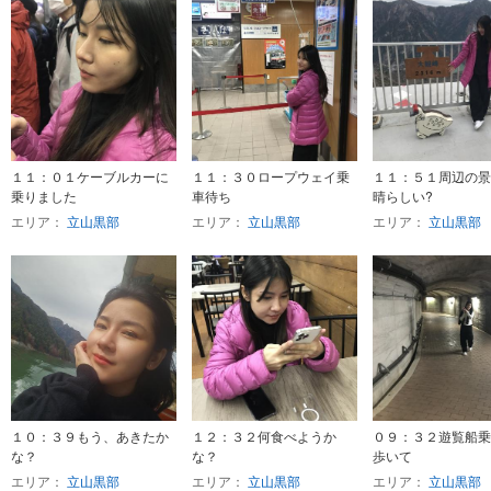
１１：０１ケーブルカーに
１１：３０ロープウェイ乗
１１：５１周辺の景
乗りました
車待ち
晴らしい?
エリア：
立山黒部
エリア：
立山黒部
エリア：
立山黒部
１０：３９もう、あきたか
１２：３２何食べようか
０９：３２遊覧船乗
な？
な？
歩いて
エリア：
立山黒部
エリア：
立山黒部
エリア：
立山黒部