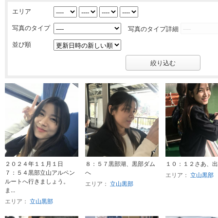
エリア
写真のタイプ
写真のタイプ詳細
並び順
２０２４年１１月１日
８：５７黒部湖、黒部ダム
１０：１２さあ、出
７：５４黒部立山アルペン
へ
エリア：
立山黒部
ルートへ行きましょう。
エリア：
立山黒部
ま...
エリア：
立山黒部