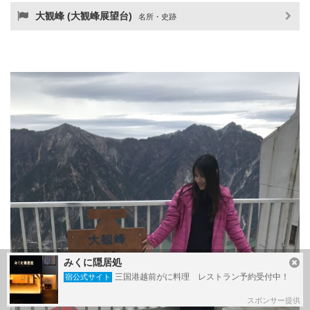
大観峰 (大観峰展望台)
名所・史跡
みくに隠居処
三国港越前がに料理 レストラン予約受付中！
宿公式サイト
スポンサー提供