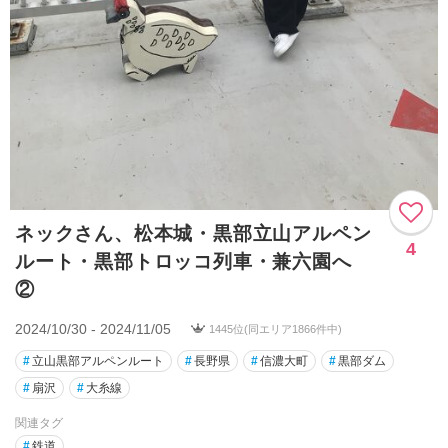
ネックさん、松本城・黒部立山アルペン
4
ルート・黒部トロッコ列車・兼六園へ
②
2024/10/30 - 2024/11/05
1445位(同エリア1866件中)
#
立山黒部アルペンルート
#
長野県
#
信濃大町
#
黒部ダム
#
扇沢
#
大糸線
関連タグ
#
鉄道