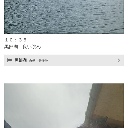
１０：３６
黒部湖 良い眺め
黒部湖
自然・景勝地