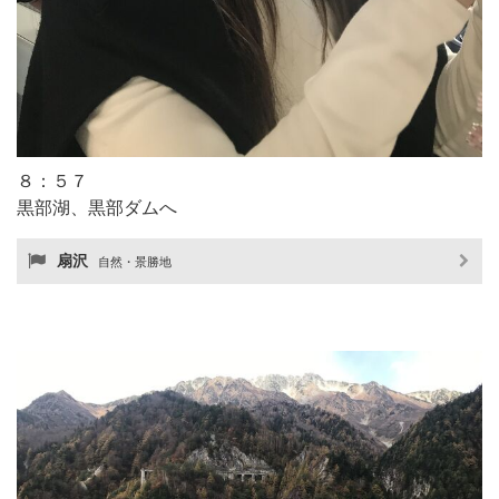
８：５７
黒部湖、黒部ダムへ
扇沢
自然・景勝地