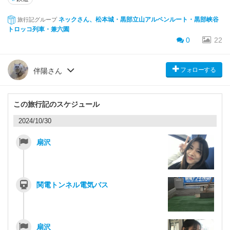
ネックさん、松本城・黒部立山アルペンルート・黒部峡谷
旅行記グループ
トロッコ列車・兼六園
0
22
フォローする
伴陽さん
この旅行記のスケジュール
2024/10/30
扇沢
関電トンネル電気バス
扇沢