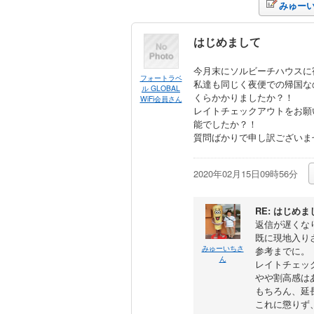
みゅー
はじめまして
今月末にソルビーチハウスに
フォートラベ
私達も同じく夜便での帰国な
ル GLOBAL
くらかかりましたか？！
WiFi会員さん
レイトチェックアウトをお願
能でしたか？！
質問ばかりで申し訳ございま
2020年02月15日09時56分
RE: はじめま
返信が遅くな
既に現地入り
みゅーいちさ
参考までに。
ん
レイトチェック
やや割高感は
もちろん、延
これに懲りず