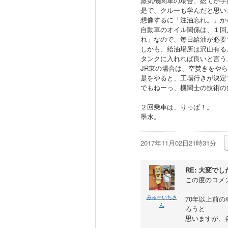
蒸気機関車の場合、総てが手
是で、クルーも学んだと思いま
想像するに「注油忘れ。」か
自動車のオイル関係は、１回
れ」なので、毎日給油が必要
しかも、給油場所は沢山有る
タンクに入れれば良いと言う、
JR東の場合は、空焚きをや
是をやると、工場行きが決定
でもねーっ、機関士の技術の
２回乗車は、りっぱ！。
墨水。
2017年11月02日21時31分
RE: 大変で
この度のコメ
みゅーいちさ
70年以上前
ん
ろうと
思いますが、