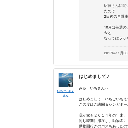
駅員さんに聞
たので
2日後の再乗
10月は毎週
今と
なってはラッ
2017年11月0
はじめまして♪
みゅーいちさんへ
いちごいちえ
さん
はじめまして、いちごいちえ
この度はご訪問＆シンガポー
我が家も２０１４年の年末、
同じ時期に滞在し、動物園に
動物園行きのバスもあったの