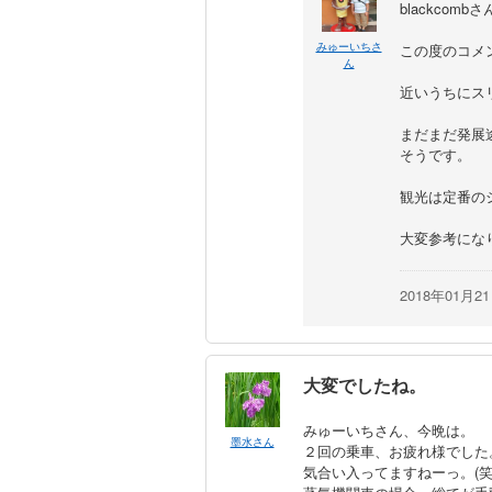
blackcombさ
みゅーいちさ
この度のコメ
ん
近いうちにス
まだまだ発展
そうです。
観光は定番の
大変参考にな
2018年01月2
大変でしたね。
みゅーいちさん、今晩は。
墨水さん
２回の乗車、お疲れ様でした
気合い入ってますねーっ。(笑