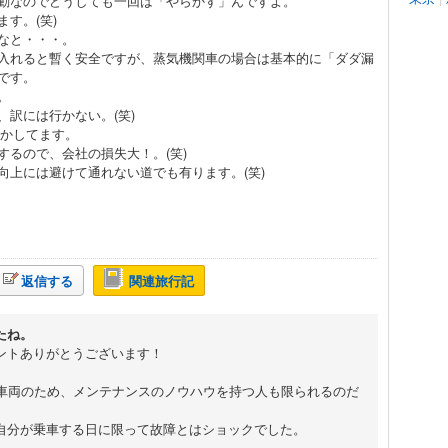
動なのでどうしても一回は「やらかす」んですよ。
す。(笑)
なと・・・。
入れると暫く安全ですが、蒸気機関車の場合は基本的に「ダダ漏
です。
。
訳には行かない。(笑)
らかしてます。
するので、会社の損失大！。(笑)
向上には避けて通れない道でも有ります。(笑)
返信する
関連旅行記
したね。
ントありがとうございます！
の車両のため、メンテナンスのノウハウを持つ人も限られるのだ
自分が乗車する日に限って故障とはショックでした。