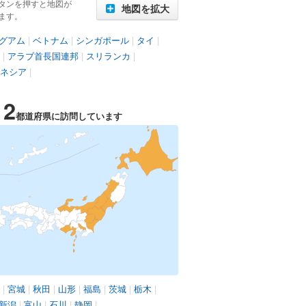
タンを押すと地図が
地図を拡大
ます。
グアム
|
ベトナム
|
シンガポール
|
タイ
|
|
アラブ首長国連邦
|
スリランカ
|
ネシア
|
12
都道府県に訪問しています
|
宮城
|
秋田
|
山形
|
福島
|
茨城
|
栃木
|
新潟
|
富山
|
石川
|
静岡
|