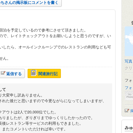
いちさんの掲示板にコメントを書く
宿泊を予定しているので参考にさせて頂きました。
ので、レイトチェックアウトをお願いしようと思うのですが、い
いしたら、オールインクルーシブでのレストランの利用なども可
せん。
写真
クリ
返信する
関連旅行記
フォ
フォ
して
り大変申し訳ありません。
された後だと思いますので今更ながらになってしまいますが、
アウトは2人で20,000位でした。
ありましたが、ぎりぎりまでゆっくりしたかったので。
長後レストラン等サービスの利用もできました。
みゅ
、またコメントいただければ幸いです。