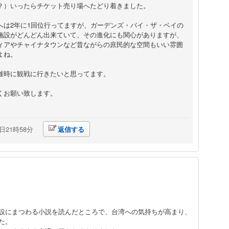
？）いったらチケット売り場へたどり着きました。
へは2年に1回位行ってますが、ガーデンズ・バイ・ザ・ベイの
施設がどんどん出来ていて、その進化にも関心がありますが、
ィアやチャイナタウンなど昔ながらの庶民的な空間もいい雰囲
よね。
催時に観戦に行きたいと思ってます。
くお願い致します。
2日21時58分
返信する
設にまつわる小説を読んだところで、台湾への気持ちが高まり、
た。