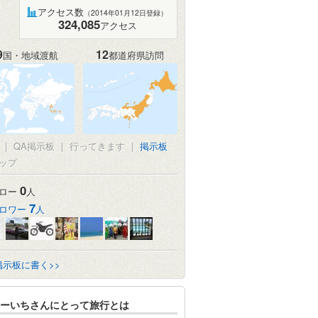
アクセス数
（2014年01月12日登録）
324,085
アクセス
9
12
国・地域渡航
都道府県訪問
|
QA掲示板
|
行ってきます
|
掲示板
ップ
0
ロー
人
7
ロワー
人
掲示板に書く>>
ーいちさんにとって旅行とは