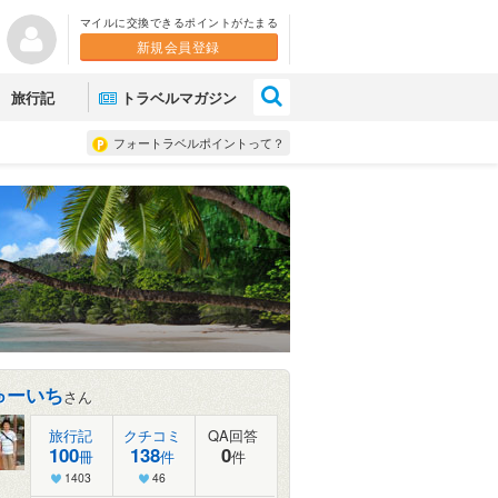
マイルに交換できるポイントがたまる
新規会員登録
×
旅行記
トラベルマガジン
フォートラベルポイントって？
ゅーいち
さん
旅行記
クチコミ
QA回答
100
138
0
冊
件
件
1403
46