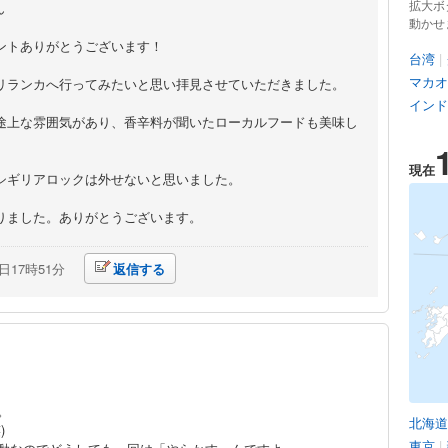
拡大ボ
ん
動かせ
ントありがとうございます！
台湾
|
マカオ
リランカへ行ってみたいと思い拝見させていただきました。
インド
途上な雰囲気があり、香辛料が聞いたローカルフードも美味し
現在
シギリアロックは外せないと思いました。
りました。ありがとうございます。
1日17時51分
返信する
。
北海道
)
東京
|