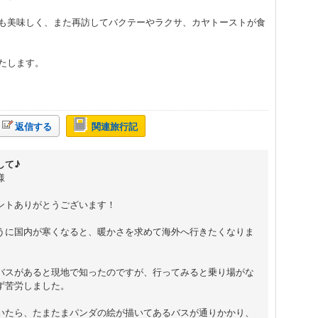
も美味しく、また再訪してバクテーやラクサ、カヤトーストが食
たします。
返信する
関連旅行記
して♪
様
ントありがとうございます！
うに国内が寒くなると、暖かさを求めて海外へ行きたくなりま
バスがあると現地で知ったのですが、行ってみると乗り場がな
ず苦労しました。
いたら、たまたまパンダの絵が描いてあるバスが通りかかり、