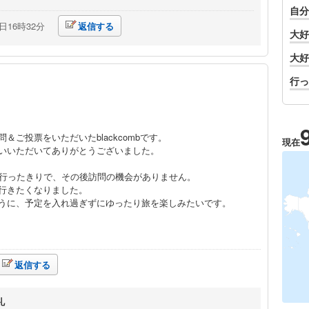
自分
7日16時32分
返信する
大好
大好
行っ
＆ご投票をいただいたblackcombです。
現在
いいただいてありがとうございました。
度行ったきりで、その後訪問の機会がありません。
行きたくなりました。
うに、予定を入れ過ぎずにゆったり旅を楽しみたいです。
返信する
礼