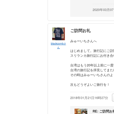
2020年03月0
ご訪問お礼
みゅーいちさんへ
blackcombさ
ん
はじめまして。旅行記にご訪問
スリランカ旅行記にお付き合
台湾はもう20年以上前に一
台湾の旅行記を拝見してまた
その時はみゅーいちさんのよ
次もどうぞよいご旅行を！
2018年01月21日16時27分
RE: ご訪問お