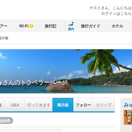
ゲストさん、こんにちは
ログインはこちら
アー
Wi-Fi
旅行記
旅行ガイド
ホテル
国内
掲示板
ち
さんのトラベラーページ
み
ミ
Q&A
行ってきます
掲示板
フォロー
クリップ
全8件