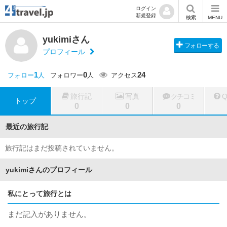
ログイン
新規登録
検索
MENU
yukimiさん
フォローする
プロフィール
1
0
24
フォロー
人
フォロワー
人
アクセス
旅行記
写真
クチコミ
トップ
0
0
0
最近の旅行記
旅行記はまだ投稿されていません。
yukimiさんのプロフィール
私にとって旅行とは
まだ記入がありません。