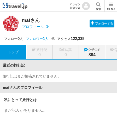
ログイン
新規登録
検索
MENU
mafさん
フォローする
プロフィール
0
1
122,338
フォロー
人
フォロワー
人
アクセス
旅行記
写真
クチコミ
トップ
0
0
894
最近の旅行記
旅行記はまだ投稿されていません。
mafさんのプロフィール
私にとって旅行とは
まだ記入がありません。