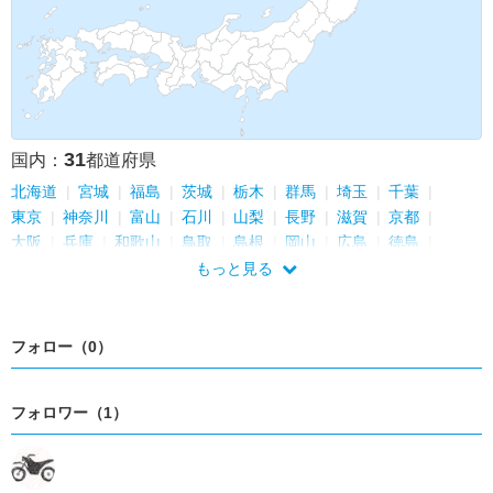
31
国内：
都道府県
北海道
宮城
福島
茨城
栃木
群馬
埼玉
千葉
東京
神奈川
富山
石川
山梨
長野
滋賀
京都
大阪
兵庫
和歌山
鳥取
島根
岡山
広島
徳島
香川
愛媛
高知
福岡
熊本
鹿児島
沖縄
もっと見る
フォロー（0）
フォロワー（1）