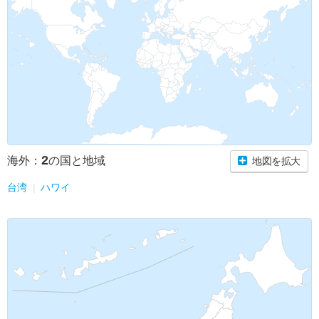
2
海外：
の国と地域
地図を拡大
台湾
ハワイ