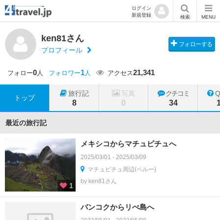
ログイン
新規登録
検索
MENU
ken81さん
フォローする
プロフィール
0
1
21,341
フォロー
人
フォロワー
人
アクセス
旅行記
写真
クチコミ
トップ
8
0
34
最近の旅行記
メキシコからマチュピチュへ
2025/03/01 - 2025/03/09
マチュピチュ周辺(ペルー)
by ken81さん
1
バンコクからリぺ島へ