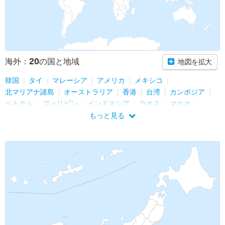
20
海外：
の国と地域
地図を拡大
韓国
タイ
マレーシア
アメリカ
メキシコ
北マリアナ諸島
オーストラリア
香港
台湾
カンボジア
ベトナム
フィリピン
インドネシア
ラオス
マカオ
イタリア
サンマリノ
ペルー
シンガポール
ポーランド
もっと見る