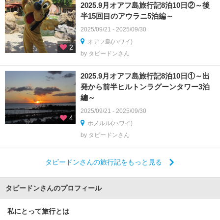
2025.9月オアフ島旅行記8泊10日②～後
半15回目のアウラニ5泊編～
2025/09/21 - 2025/09/30
オアフ島(ハワイ)
2
by タビードンさん
2025.9月オアフ島旅行記8泊10日①～出
発から前半ヒルトンラグーンタワー3泊
編～
2025/09/21 - 2025/09/30
4
ホノルル(ハワイ)
by タビードンさん
タビードンさんの旅行記をもっと見る
タビードンさんのプロフィール
私にとって旅行とは