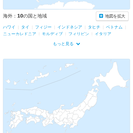
10
海外：
の国と地域
地図を拡大
ハワイ
タイ
フィジー
インドネシア
タヒチ
ベトナム
ニューカレドニア
モルディブ
フィリピン
イタリア
もっと見る