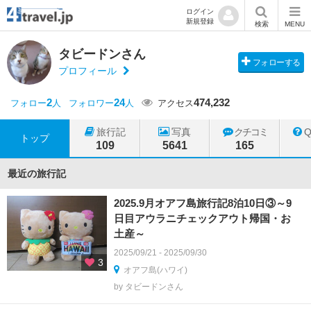
ログイン
新規登録
検索
MENU
タビードンさん
フォローする
プロフィール
2
24
474,232
フォロー
人
フォロワー
人
アクセス
旅行記
写真
クチコミ
トップ
109
5641
165
最近の旅行記
2025.9月オアフ島旅行記8泊10日③～9
日目アウラニチェックアウト帰国・お
土産～
2025/09/21 - 2025/09/30
3
オアフ島(ハワイ)
by タビードンさん