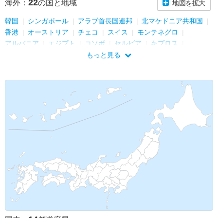
22
海外：
の国と地域
地図を拡大
韓国
シンガポール
アラブ首長国連邦
北マケドニア共和国
香港
オーストリア
チェコ
スイス
モンテネグロ
アルバニア
エジプト
コソボ
セルビア
キプロス
ハンガリー
フランス
ドイツ
スロバキア
クロアチア
もっと見る
スロベニア
ギリシャ
トルコ