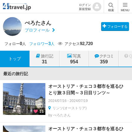
ログイン
新規登録
検索
MENU
ぺろたさん
フォローする
プロフィール
0
3
92,720
フォロー
人
フォロワー
人
アクセス
旅行記
写真
クチコミ
トップ
31
954
359
最近の旅行記
オーストリア・チェコ３都市を巡るひ
とり旅３日間～３日目リンツ～
2024/07/16 - 2024/07/19
リンツ(オーストリア)
11
by ぺろたさん
オーストリア・チェコ３都市を巡るひ