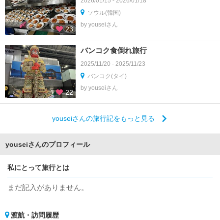
2026/01/15 - 2026/01/18
ソウル(韓国)
by youseiさん
23
バンコク食倒れ旅行
2025/11/20 - 2025/11/23
バンコク(タイ)
by youseiさん
22
youseiさんの旅行記をもっと見る
youseiさんのプロフィール
私にとって旅行とは
まだ記入がありません。
渡航・訪問履歴