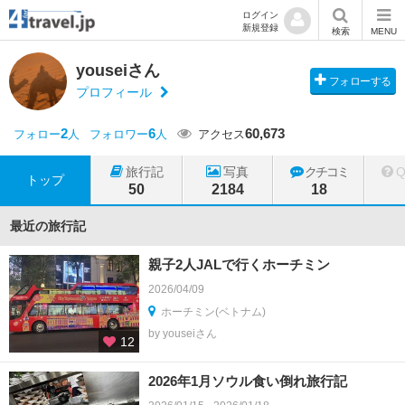
ログイン
新規登録
検索
MENU
youseiさん
フォローする
プロフィール
2
6
60,673
フォロー
人
フォロワー
人
アクセス
旅行記
写真
クチコミ
トップ
50
2184
18
最近の旅行記
親子2人JALで行くホーチミン
2026/04/09
ホーチミン(ベトナム)
by youseiさん
12
2026年1月ソウル食い倒れ旅行記