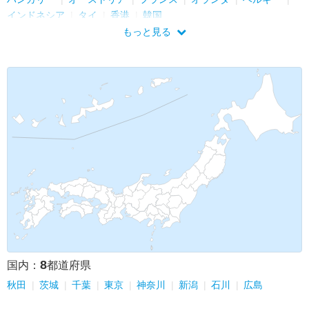
インドネシア
タイ
香港
韓国
もっと見る
8
国内：
都道府県
秋田
茨城
千葉
東京
神奈川
新潟
石川
広島