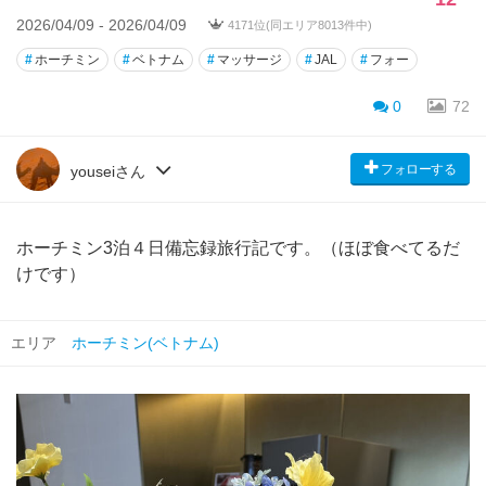
2026/04/09 - 2026/04/09
4171位(同エリア8013件中)
#
ホーチミン
#
ベトナム
#
マッサージ
#
JAL
#
フォー
0
72
フォローする
youseiさん
ホーチミン3泊４日備忘録旅行記です。（ほぼ食べてるだ
けです）
エリア
ホーチミン(ベトナム)