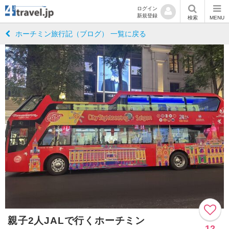
ログイン
新規登録
検索
MENU
ホーチミン旅行記（ブログ） 一覧に戻る
親子2人JALで行くホーチミン
12