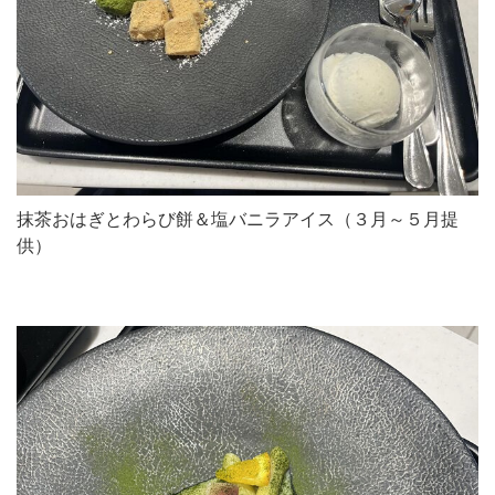
抹茶おはぎとわらび餅＆塩バニラアイス（３月～５月提
供）