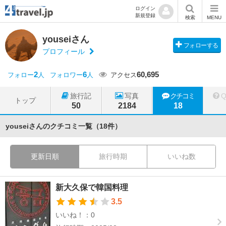
ログイン
新規登録
検索
MENU
youseiさん
フォローする
プロフィール
2
6
60,695
フォロー
人
フォロワー
人
アクセス
旅行記
写真
クチコミ
トップ
50
2184
18
youseiさんのクチコミ一覧（18件）
更新日順
旅行時期
いいね数
新大久保で韓国料理
3.5
いいね！：0