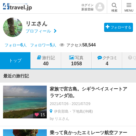
ログイン
新規登録
検索
MENU
リエさん
フォローする
プロフィール
6
5
58,544
フォロー
人
フォロワー
人
アクセス
旅行記
写真
クチコミ
トップ
40
1058
4
最近の旅行記
家族で宮古島。シギラベイスィートア
ラマンダ泊。
2021/07/26 - 2021/07/29
伊良部島・下地島(沖縄)
15
by リエさん
乗って良かったエミレーツ航空ファー