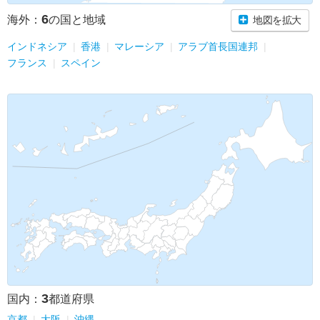
6
海外：
の国と地域
地図を拡大
インドネシア
香港
マレーシア
アラブ首長国連邦
フランス
スペイン
3
国内：
都道府県
京都
大阪
沖縄